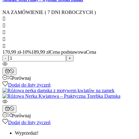
Niebieska Nerka Paisley – Wygodna Torebka Damska
NA ZAMÓWIENIE ( 7 DNI ROBOCZYCH )





170,99 zł
-10%
189,99 zł
Cena podstawowa
Cena
-
+
Porównaj
Dodaj do listy życzeń
Porównaj
Dodaj do listy życzeń
Wyprzedaż!