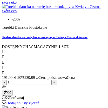
-20%
Torebki Damskie Prostokątne
Torebka damska na ramię box prostokątny w Kwiaty - Czarna skóra eko
DOSTĘPNYCH W MAGAZYNIE
1
SZT.





191,99 zł
-20%
239,99 zł
Cena podstawowa
Cena
-
+
Porównaj
Dodaj do listy życzeń