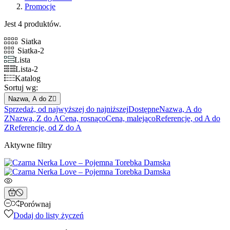
Promocje
Jest 4 produktów.
Siatka
Siatka-2
Lista
Lista-2
Katalog
Sortuj wg:
Nazwa, A do Z

Sprzedaż, od najwyższej do najniższej
Dostępne
Nazwa, A do
Z
Nazwa, Z do A
Cena, rosnąco
Cena, malejąco
Referencje, od A do
Z
Referencje, od Z do A
Aktywne filtry
Porównaj
Dodaj do listy życzeń