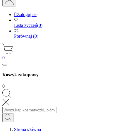

Zaloguj się
Lista życzeń
(0)
Porównaj
(0)
0
Koszyk zakupowy
0
Strona główna