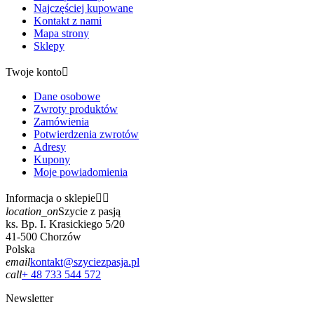
Najczęściej kupowane
Kontakt z nami
Mapa strony
Sklepy
Twoje konto

Dane osobowe
Zwroty produktów
Zamówienia
Potwierdzenia zwrotów
Adresy
Kupony
Moje powiadomienia
Informacja o sklepie


location_on
Szycie z pasją
ks. Bp. I. Krasickiego 5/20
41-500 Chorzów
Polska
email
kontakt@szyciezpasja.pl
call
+ 48 733 544 572
Newsletter