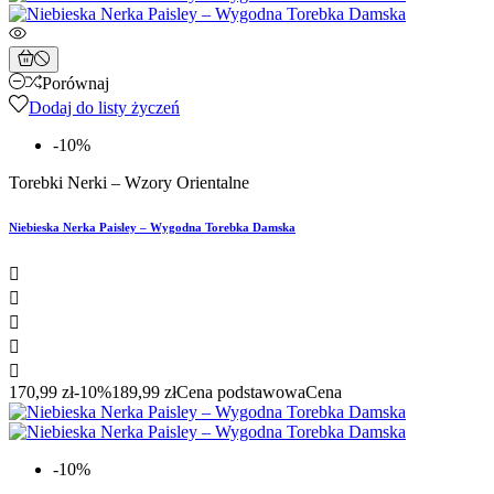
Porównaj
Dodaj do listy życzeń
-10%
Torebki Nerki – Wzory Orientalne
Niebieska Nerka Paisley – Wygodna Torebka Damska





170,99 zł
-10%
189,99 zł
Cena podstawowa
Cena
-10%