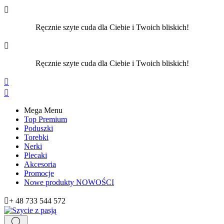

Ręcznie szyte cuda dla Ciebie i Twoich bliskich!

Ręcznie szyte cuda dla Ciebie i Twoich bliskich!


Mega Menu
Top Premium
Poduszki
Torebki
Nerki
Plecaki
Akcesoria
Promocje
Nowe produkty
NOWOŚCI

+ 48 733 544 572