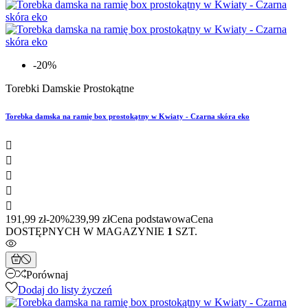
-20%
Torebki Damskie Prostokątne
Torebka damska na ramię box prostokątny w Kwiaty - Czarna skóra eko





191,99 zł
-20%
239,99 zł
Cena podstawowa
Cena
DOSTĘPNYCH W MAGAZYNIE
1
SZT.
Porównaj
Dodaj do listy życzeń