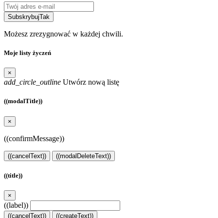
Subskrybuj
Tak
Możesz zrezygnować w każdej chwili.
Moje listy życzeń
×
add_circle_outline
Utwórz nową listę
((modalTitle))
×
((confirmMessage))
((cancelText))
((modalDeleteText))
((title))
×
((label))
((cancelText))
((createText))