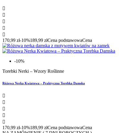





170,99 zł
-10%
189,99 zł
Cena podstawowa
Cena
-10%
Torebki Nerki – Wzory Roślinne
Różowa Nerka Kwiatowa – Praktyczna Torebka Damska





170,99 zł
-10%
189,99 zł
Cena podstawowa
Cena
NA ZAMÓWIENIE ( 7 DNI ROBOCZYCH )