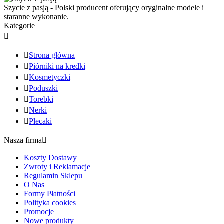
Szycie z pasją - Polski producent oferujący oryginalne modele i
staranne wykonanie.
Kategorie


Strona główna

Piórniki na kredki

Kosmetyczki

Poduszki

Torebki

Nerki

Plecaki
Nasza firma

Koszty Dostawy
Zwroty i Reklamacje
Regulamin Sklepu
O Nas
Formy Płatności
Polityka cookies
Promocje
Nowe produkty