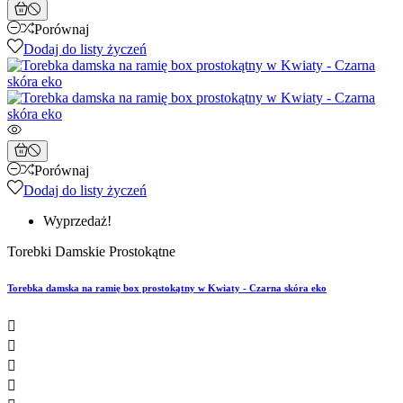
Porównaj
Dodaj do listy życzeń
Porównaj
Dodaj do listy życzeń
Wyprzedaż!
Torebki Damskie Prostokątne
Torebka damska na ramię box prostokątny w Kwiaty - Czarna skóra eko



