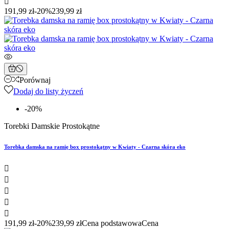

191,99 zł
-20%
239,99 zł
Porównaj
Dodaj do listy życzeń
-20%
Torebki Damskie Prostokątne
Torebka damska na ramię box prostokątny w Kwiaty - Czarna skóra eko





191,99 zł
-20%
239,99 zł
Cena podstawowa
Cena