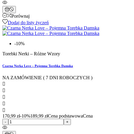
Porównaj
Dodaj do listy życzeń
-10%
Torebki Nerki – Różne Wzory
Czarna Nerka Love – Pojemna Torebka Damska
NA ZAMÓWIENIE ( 7 DNI ROBOCZYCH )





170,99 zł
-10%
189,99 zł
Cena podstawowa
Cena
-
+