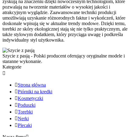
zyskują na znaczeniu dzięki nowoczesnym technologiom, które
pozwalają na tworzenie materiałów o wysokiej jakości i
atrakcyjnym wyglądzie. Zaawansowane techniki produkcji
umożliwiają uzyskanie różnorodnych faktur i wykończeń, które
doskonale wpisują się w aktualne trendy modowe. Dzięki temu,
torebki ze skóry ekologicznej stają się nie tylko praktycznym, ale
także stylowym dodatkiem, który przyciąga uwagę i podkreśla
indywidualny styl użytkownika.
Szycie z pasją - Polski producent oferujący oryginalne modele i
staranne wykonanie.
Kategorie


Strona główna

Piórniki na kredki

Kosmetyczki

Poduszki

Torebki

Nerki

Plecaki
Nasza firma
