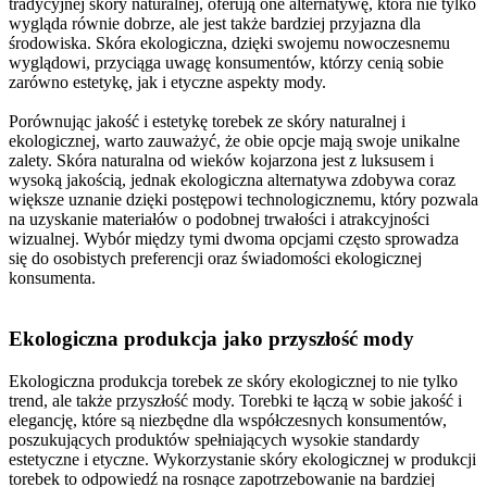
tradycyjnej skóry naturalnej, oferują one alternatywę, która nie tylko
wygląda równie dobrze, ale jest także bardziej przyjazna dla
środowiska. Skóra ekologiczna, dzięki swojemu nowoczesnemu
wyglądowi, przyciąga uwagę konsumentów, którzy cenią sobie
zarówno estetykę, jak i etyczne aspekty mody.
Porównując jakość i estetykę torebek ze skóry naturalnej i
ekologicznej, warto zauważyć, że obie opcje mają swoje unikalne
zalety. Skóra naturalna od wieków kojarzona jest z luksusem i
wysoką jakością, jednak ekologiczna alternatywa zdobywa coraz
większe uznanie dzięki postępowi technologicznemu, który pozwala
na uzyskanie materiałów o podobnej trwałości i atrakcyjności
wizualnej. Wybór między tymi dwoma opcjami często sprowadza
się do osobistych preferencji oraz świadomości ekologicznej
konsumenta.
Ekologiczna produkcja jako przyszłość mody
Ekologiczna produkcja torebek ze skóry ekologicznej to nie tylko
trend, ale także przyszłość mody. Torebki te łączą w sobie jakość i
elegancję, które są niezbędne dla współczesnych konsumentów,
poszukujących produktów spełniających wysokie standardy
estetyczne i etyczne. Wykorzystanie skóry ekologicznej w produkcji
torebek to odpowiedź na rosnące zapotrzebowanie na bardziej