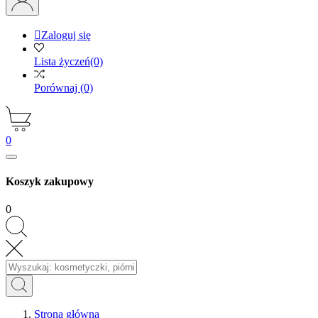

Zaloguj się
Lista życzeń
(0)
Porównaj
(0)
0
Koszyk zakupowy
0
Strona główna