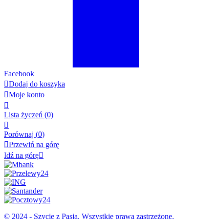
Facebook

Dodaj do koszyka

Moje konto

Lista życzeń
(0)

Porównaj (
0
)

Przewiń na górę
Idź na górę

© 2024 - Szycie z Pasją. Wszystkie prawa zastrzeżone.