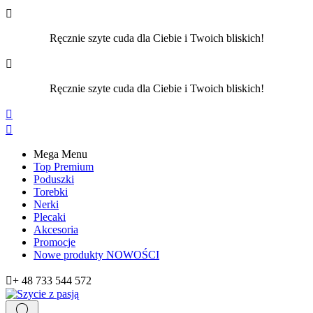

Ręcznie szyte cuda dla Ciebie i Twoich bliskich!

Ręcznie szyte cuda dla Ciebie i Twoich bliskich!


Mega Menu
Top Premium
Poduszki
Torebki
Nerki
Plecaki
Akcesoria
Promocje
Nowe produkty
NOWOŚCI

+ 48 733 544 572