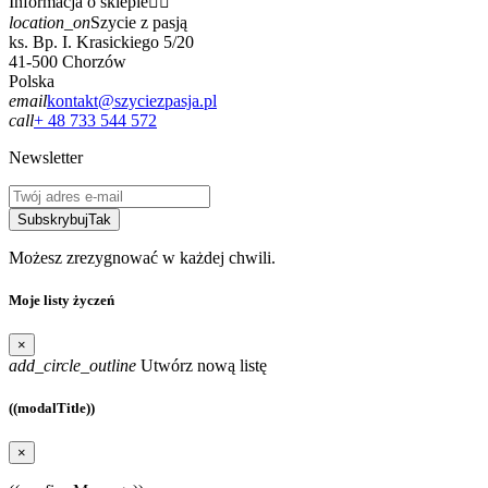
Informacja o sklepie


location_on
Szycie z pasją
ks. Bp. I. Krasickiego 5/20
41-500 Chorzów
Polska
email
kontakt@szyciezpasja.pl
call
+ 48 733 544 572
Newsletter
Subskrybuj
Tak
Możesz zrezygnować w każdej chwili.
Moje listy życzeń
×
add_circle_outline
Utwórz nową listę
((modalTitle))
×