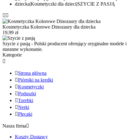


Kosmetyczka Kolorowe Dinozaury dla dziecka
19,99 zł
Szycie z pasją - Polski producent oferujący oryginalne modele i
staranne wykonanie.
Kategorie


Strona główna

Piórniki na kredki

Kosmetyczki

Poduszki

Torebki

Nerki

Plecaki
Nasza firma

Koszty Dostawy