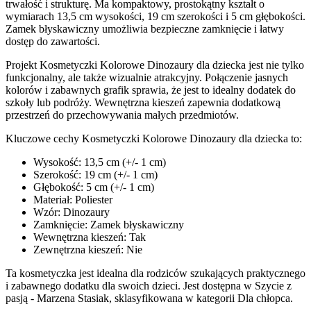
trwałość i strukturę. Ma kompaktowy, prostokątny kształt o
wymiarach 13,5 cm wysokości, 19 cm szerokości i 5 cm głębokości.
Zamek błyskawiczny umożliwia bezpieczne zamknięcie i łatwy
dostęp do zawartości.
Projekt Kosmetyczki Kolorowe Dinozaury dla dziecka jest nie tylko
funkcjonalny, ale także wizualnie atrakcyjny. Połączenie jasnych
kolorów i zabawnych grafik sprawia, że jest to idealny dodatek do
szkoły lub podróży. Wewnętrzna kieszeń zapewnia dodatkową
przestrzeń do przechowywania małych przedmiotów.
Kluczowe cechy Kosmetyczki Kolorowe Dinozaury dla dziecka to:
Wysokość: 13,5 cm (+/- 1 cm)
Szerokość: 19 cm (+/- 1 cm)
Głębokość: 5 cm (+/- 1 cm)
Materiał: Poliester
Wzór: Dinozaury
Zamknięcie: Zamek błyskawiczny
Wewnętrzna kieszeń: Tak
Zewnętrzna kieszeń: Nie
Ta kosmetyczka jest idealna dla rodziców szukających praktycznego
i zabawnego dodatku dla swoich dzieci. Jest dostępna w Szycie z
pasją - Marzena Stasiak, sklasyfikowana w kategorii Dla chłopca.