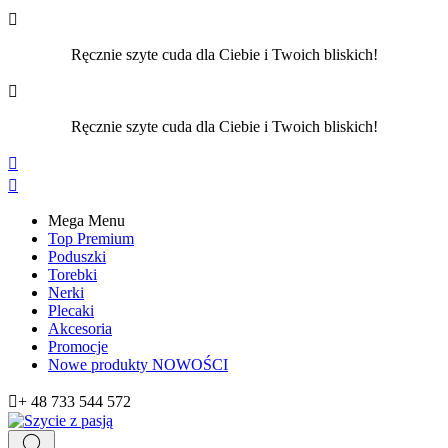

Ręcznie szyte cuda dla Ciebie i Twoich bliskich!

Ręcznie szyte cuda dla Ciebie i Twoich bliskich!


Mega Menu
Top Premium
Poduszki
Torebki
Nerki
Plecaki
Akcesoria
Promocje
Nowe produkty
NOWOŚCI

+ 48 733 544 572