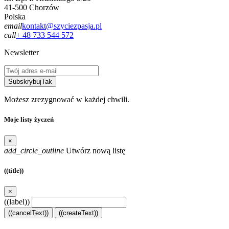
41-500 Chorzów
Polska
email
kontakt@szyciezpasja.pl
call
+ 48 733 544 572
Newsletter
Subskrybuj
Tak
Możesz zrezygnować w każdej chwili.
Moje listy życzeń
×
add_circle_outline
Utwórz nową listę
((title))
×
((label))
((cancelText))
((createText))