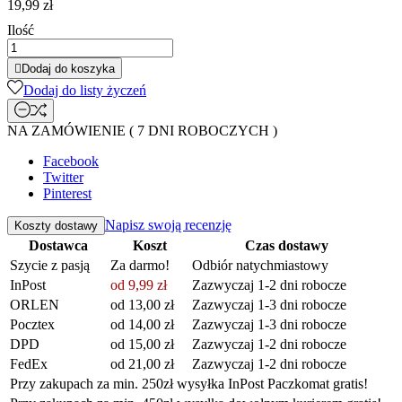
19,99 zł
Ilość

Dodaj do koszyka
Dodaj do listy życzeń
NA ZAMÓWIENIE ( 7 DNI ROBOCZYCH )
Facebook
Twitter
Pinterest
Napisz swoją recenzję
Koszty dostawy
Dostawca
Koszt
Czas dostawy
Szycie z pasją
Za darmo!
Odbiór natychmiastowy
InPost
od 9,99 zł
Zazwyczaj 1-2 dni robocze
ORLEN
od 13,00 zł
Zazwyczaj 1-3 dni robocze
Pocztex
od 14,00 zł
Zazwyczaj 1-3 dni robocze
DPD
od 15,00 zł
Zazwyczaj 1-2 dni robocze
FedEx
od 21,00 zł
Zazwyczaj 1-2 dni robocze
Przy zakupach za min. 250zł wysyłka InPost Paczkomat gratis!