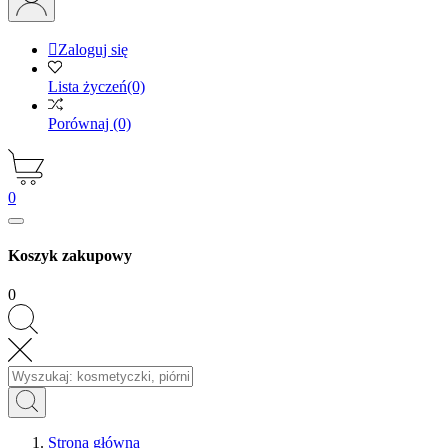

Zaloguj się
Lista życzeń
(0)
Porównaj
(0)
0
Koszyk zakupowy
0
Strona główna