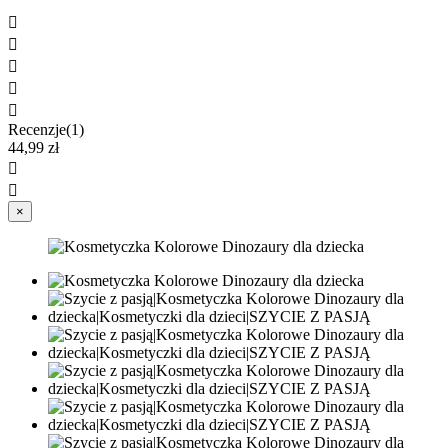





Recenzje(1)
44,99 zł


×