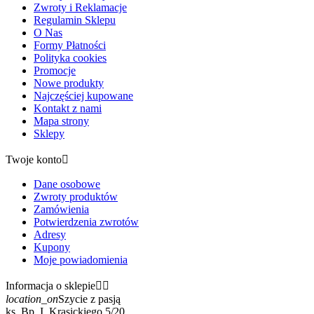
Zwroty i Reklamacje
Regulamin Sklepu
O Nas
Formy Płatności
Polityka cookies
Promocje
Nowe produkty
Najczęściej kupowane
Kontakt z nami
Mapa strony
Sklepy
Twoje konto

Dane osobowe
Zwroty produktów
Zamówienia
Potwierdzenia zwrotów
Adresy
Kupony
Moje powiadomienia
Informacja o sklepie


location_on
Szycie z pasją
ks. Bp. I. Krasickiego 5/20