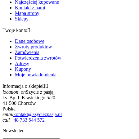
Najczęściej kupowane
Kontakt z nami
Mapa strony
Sklepy
Twoje konto

Dane osobowe
Zwroty produktów
Zamówienia
Potwierdzenia zwrotów
Adresy
Kupony
Moje powiadomienia
Informacja o sklepie


location_on
Szycie z pasją
ks. Bp. I. Krasickiego 5/20
41-500 Chorzów
Polska
email
kontakt@szyciezpasja.pl
call
+ 48 733 544 572
Newsletter