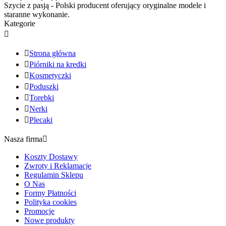
Szycie z pasją - Polski producent oferujący oryginalne modele i
staranne wykonanie.
Kategorie


Strona główna

Piórniki na kredki

Kosmetyczki

Poduszki

Torebki

Nerki

Plecaki
Nasza firma

Koszty Dostawy
Zwroty i Reklamacje
Regulamin Sklepu
O Nas
Formy Płatności
Polityka cookies
Promocje
Nowe produkty