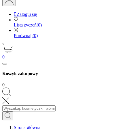

Zaloguj się
Lista życzeń
(0)
Porównaj
(0)
0
Koszyk zakupowy
0
Strona główna