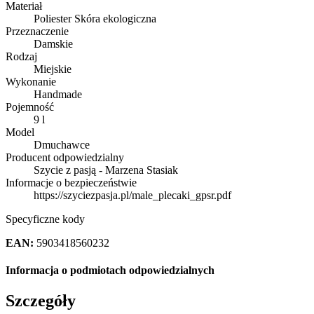
Materiał
Poliester Skóra ekologiczna
Przeznaczenie
Damskie
Rodzaj
Miejskie
Wykonanie
Handmade
Pojemność
9 l
Model
Dmuchawce
Producent odpowiedzialny
Szycie z pasją - Marzena Stasiak
Informacje o bezpieczeństwie
https://szyciezpasja.pl/male_plecaki_gpsr.pdf
Specyficzne kody
EAN:
5903418560232
Informacja o podmiotach odpowiedzialnych
Szczegóły