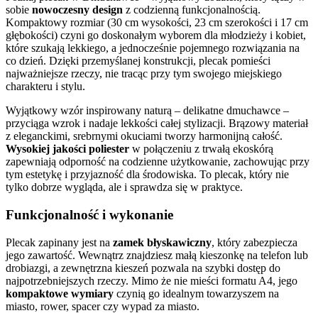
sobie
nowoczesny design
z codzienną funkcjonalnością.
Kompaktowy rozmiar (30 cm wysokości, 23 cm szerokości i 17 cm
głębokości) czyni go doskonałym wyborem dla młodzieży i kobiet,
które szukają lekkiego, a jednocześnie pojemnego rozwiązania na
co dzień. Dzięki przemyślanej konstrukcji, plecak pomieści
najważniejsze rzeczy, nie tracąc przy tym swojego miejskiego
charakteru i stylu.
Wyjątkowy wzór inspirowany naturą – delikatne dmuchawce –
przyciąga wzrok i nadaje lekkości całej stylizacji. Brązowy materiał
z eleganckimi, srebrnymi okuciami tworzy harmonijną całość.
Wysokiej jakości poliester
w połączeniu z trwałą ekoskórą
zapewniają odporność na codzienne użytkowanie, zachowując przy
tym estetykę i przyjazność dla środowiska. To plecak, który nie
tylko dobrze wygląda, ale i sprawdza się w praktyce.
Funkcjonalność i wykonanie
Plecak zapinany jest na
zamek błyskawiczny
, który zabezpiecza
jego zawartość. Wewnątrz znajdziesz małą kieszonkę na telefon lub
drobiazgi, a zewnętrzna kieszeń pozwala na szybki dostęp do
najpotrzebniejszych rzeczy. Mimo że nie mieści formatu A4, jego
kompaktowe wymiary
czynią go idealnym towarzyszem na
miasto, rower, spacer czy wypad za miasto.