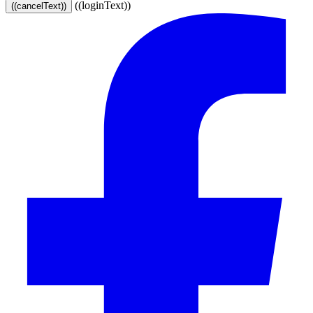
((loginText))
((cancelText))