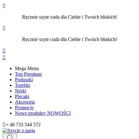

Ręcznie szyte cuda dla Ciebie i Twoich bliskich!

Ręcznie szyte cuda dla Ciebie i Twoich bliskich!


Mega Menu
Top Premium
Poduszki
Torebki
Nerki
Plecaki
Akcesoria
Promocje
Nowe produkty
NOWOŚCI

+ 48 733 544 572