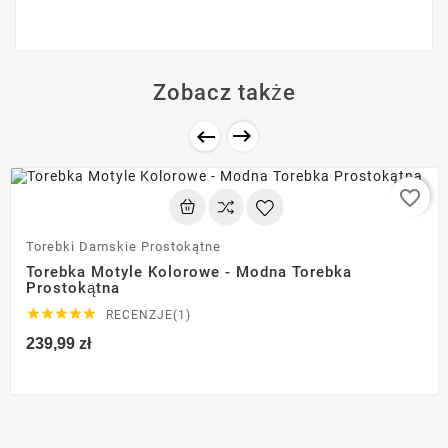
Zobacz także


favorite_border
Torebki Damskie Prostokątne
Torebka Motyle Kolorowe - Modna Torebka
Prostokątna





RECENZJE(1)
239,99 zł