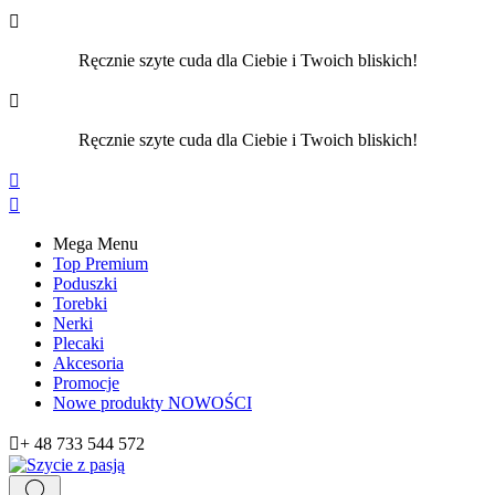

Ręcznie szyte cuda dla Ciebie i Twoich bliskich!

Ręcznie szyte cuda dla Ciebie i Twoich bliskich!


Mega Menu
Top Premium
Poduszki
Torebki
Nerki
Plecaki
Akcesoria
Promocje
Nowe produkty
NOWOŚCI

+ 48 733 544 572