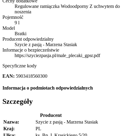
Cechy dodatkowe
Regulowane ramiączka Wodoodporny Z uchwytem do
noszenia
Pojemność
9 l
Model
Bratki
Producent odpowiedzialny
Szycie z pasją - Marzena Stasiak
Informacje o bezpieczeństwie
https://szyciezpasja.pl/male_plecaki_gpsr.pdf
Specyficzne kody
EAN:
5903418560300
Informacja o podmiotach odpowiedzialnych
Szczegóły
Producent
Nazwa:
Szycie z pasją - Marzena Stasiak
Kraj:
PL
Ulica:
ks. Bp. I. Krasickiego 5/20