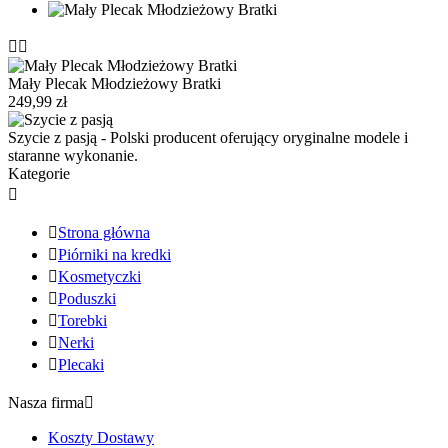


Mały Plecak Młodzieżowy Bratki
249,99 zł
Szycie z pasją - Polski producent oferujący oryginalne modele i
staranne wykonanie.
Kategorie


Strona główna

Piórniki na kredki

Kosmetyczki

Poduszki

Torebki

Nerki

Plecaki
Nasza firma

Koszty Dostawy