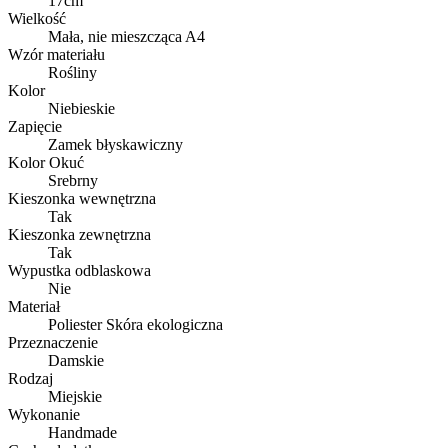
17cm
Wielkość
Mała, nie mieszcząca A4
Wzór materiału
Rośliny
Kolor
Niebieskie
Zapięcie
Zamek błyskawiczny
Kolor Okuć
Srebrny
Kieszonka wewnętrzna
Tak
Kieszonka zewnętrzna
Tak
Wypustka odblaskowa
Nie
Materiał
Poliester Skóra ekologiczna
Przeznaczenie
Damskie
Rodzaj
Miejskie
Wykonanie
Handmade