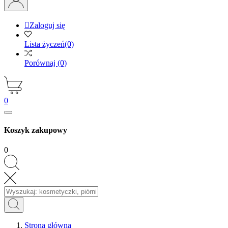

Zaloguj się
Lista życzeń
(0)
Porównaj
(0)
0
Koszyk zakupowy
0
Strona główna