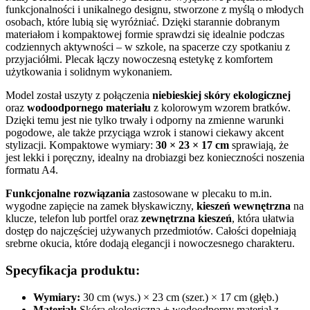
funkcjonalności i unikalnego designu, stworzone z myślą o młodych
osobach, które lubią się wyróżniać. Dzięki starannie dobranym
materiałom i kompaktowej formie sprawdzi się idealnie podczas
codziennych aktywności – w szkole, na spacerze czy spotkaniu z
przyjaciółmi. Plecak łączy nowoczesną estetykę z komfortem
użytkowania i solidnym wykonaniem.
Model został uszyty z połączenia
niebieskiej skóry ekologicznej
oraz
wodoodpornego materiału
z kolorowym wzorem bratków.
Dzięki temu jest nie tylko trwały i odporny na zmienne warunki
pogodowe, ale także przyciąga wzrok i stanowi ciekawy akcent
stylizacji. Kompaktowe wymiary:
30 × 23 × 17 cm
sprawiają, że
jest lekki i poręczny, idealny na drobiazgi bez konieczności noszenia
formatu A4.
Funkcjonalne rozwiązania
zastosowane w plecaku to m.in.
wygodne zapięcie na zamek błyskawiczny,
kieszeń wewnętrzna
na
klucze, telefon lub portfel oraz
zewnętrzna kieszeń
, która ułatwia
dostęp do najczęściej używanych przedmiotów. Całości dopełniają
srebrne okucia, które dodają elegancji i nowoczesnego charakteru.
Specyfikacja produktu:
Wymiary:
30 cm (wys.) × 23 cm (szer.) × 17 cm (głęb.)
Materiał:
Skóra ekologiczna + wodoodporny materiał z