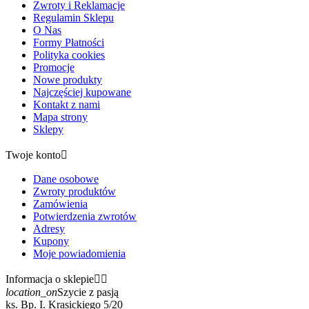
Zwroty i Reklamacje
Regulamin Sklepu
O Nas
Formy Płatności
Polityka cookies
Promocje
Nowe produkty
Najczęściej kupowane
Kontakt z nami
Mapa strony
Sklepy
Twoje konto

Dane osobowe
Zwroty produktów
Zamówienia
Potwierdzenia zwrotów
Adresy
Kupony
Moje powiadomienia
Informacja o sklepie


location_on
Szycie z pasją
ks. Bp. I. Krasickiego 5/20