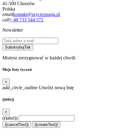
41-500 Chorzów
Polska
email
kontakt@szyciezpasja.pl
call
+ 48 733 544 572
Newsletter
Subskrybuj
Tak
Możesz zrezygnować w każdej chwili.
Moje listy życzeń
×
add_circle_outline
Utwórz nową listę
((title))
×
((label))
((cancelText))
((createText))