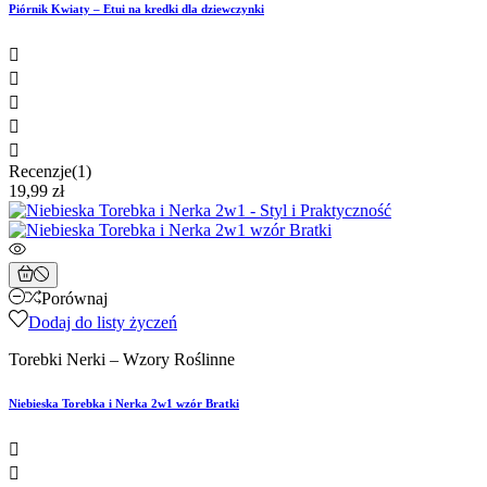
Piórnik Kwiaty – Etui na kredki dla dziewczynki





Recenzje(1)
19,99 zł
Porównaj
Dodaj do listy życzeń
Torebki Nerki – Wzory Roślinne
Niebieska Torebka i Nerka 2w1 wzór Bratki

