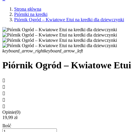
Strona główna
Piórniki na kredki
Piórnik Ogród – Kwiatowe Etui na kredki dla dziewczynki
keyboard_arrow_right
keyboard_arrow_left
Piórnik Ogród – Kwiatowe Etui 





Opinie(0)
19,99 zł
Ilość