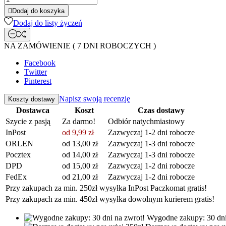

Dodaj do koszyka
Dodaj do listy życzeń
NA ZAMÓWIENIE ( 7 DNI ROBOCZYCH )
Facebook
Twitter
Pinterest
Napisz swoją recenzję
Koszty dostawy
Dostawca
Koszt
Czas dostawy
Szycie z pasją
Za darmo!
Odbiór natychmiastowy
InPost
od 9,99 zł
Zazwyczaj 1-2 dni robocze
ORLEN
od 13,00 zł
Zazwyczaj 1-3 dni robocze
Pocztex
od 14,00 zł
Zazwyczaj 1-3 dni robocze
DPD
od 15,00 zł
Zazwyczaj 1-2 dni robocze
FedEx
od 21,00 zł
Zazwyczaj 1-2 dni robocze
Przy zakupach za min. 250zł wysyłka InPost Paczkomat gratis!
Przy zakupach za min. 450zł wysyłka dowolnym kurierem gratis!
Wygodne zakupy: 30 dni