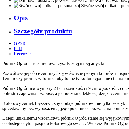
Darmowa dostawa: powy
Stwórz swój unikat – pers
Opis
Szczegóły produktu
GPSR
Pliki
Recenzje
Piórnik Ogród – idealny towarzysz każdej małej artystki!
Pozwól swojej córce zanurzyć się w świecie pełnym kolorów i inspi
Ten uroczy piórnik w formie tuby to nie tylko funkcjonalne etui na 
Piórnik Ogród ma wymiary 23 cm szerokości i 9 cm wysokości, co c
poliestru zapewnia trwałość, a jednocześnie lekkość, dzięki czemu 
Kolorowy zamek błyskawiczny dodaje piórnikowi nie tylko estetyki, 
sprzedawany bez wyposażenia, jego pojemność pozwala na pomieszcz
Dzięki unikalnemu wzornictwu piórnik Ogród stanie się wyjątkowym 
osobistego stylu i pasji do kolorowego świata. Wybierz Piórnik Ogró