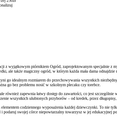
żej 250zł
onalizuj
racji z wyjątkowym piórnikiem Ogród, zaprojektowanym specjalnie z m
kredki, ale także magiczny ogród, w którym każda mała dama odnajdzie
zyni go idealnym rozmiarem do przechowywania wszystkich niezbędny
można go bez problemu nosić w szkolnym plecaku czy torebce.
ale również zapewnia łatwy dostęp do zawartości, co jest szczególnie
enie wszystkich ulubionych przyborów – od kredek, przez długopisy, 
elementem codziennego wyposażenia każdej dziewczynki. To nie tylko
d i podaruj swojej córce niepowtarzalny towarzysz w jej edukacyjnej p