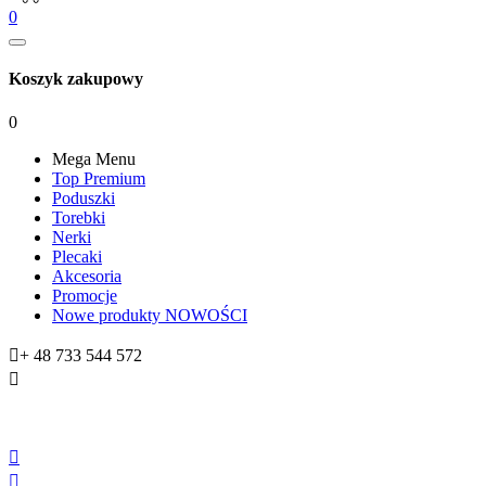
0
Koszyk zakupowy
0
Mega Menu
Top Premium
Poduszki
Torebki
Nerki
Plecaki
Akcesoria
Promocje
Nowe produkty
NOWOŚCI

+ 48 733 544 572


