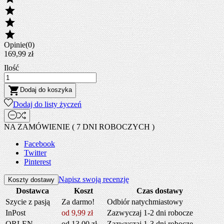



Opinie(0)
169,99 zł
Ilość

Dodaj do koszyka
Dodaj do listy życzeń
NA ZAMÓWIENIE ( 7 DNI ROBOCZYCH )
Facebook
Twitter
Pinterest
Napisz swoją recenzję
Koszty dostawy
Dostawca
Koszt
Czas dostawy
Szycie z pasją
Za darmo!
Odbiór natychmiastowy
InPost
od 9,99 zł
Zazwyczaj 1-2 dni robocze
ORLEN
od 13,00 zł
Zazwyczaj 1-3 dni robocze