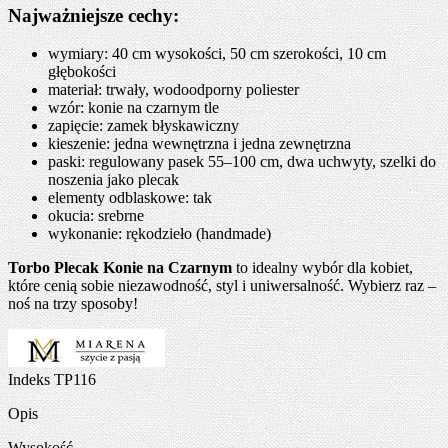
Najważniejsze cechy:
wymiary: 40 cm wysokości, 50 cm szerokości, 10 cm
głębokości
materiał: trwały, wodoodporny poliester
wzór: konie na czarnym tle
zapięcie: zamek błyskawiczny
kieszenie: jedna wewnętrzna i jedna zewnętrzna
paski: regulowany pasek 55–100 cm, dwa uchwyty, szelki do
noszenia jako plecak
elementy odblaskowe: tak
okucia: srebrne
wykonanie: rękodzieło (handmade)
Torbo Plecak Konie na Czarnym
to idealny wybór dla kobiet,
które cenią sobie niezawodność, styl i uniwersalność. Wybierz raz –
noś na trzy sposoby!
Indeks
TP116
Opis
Wysokość