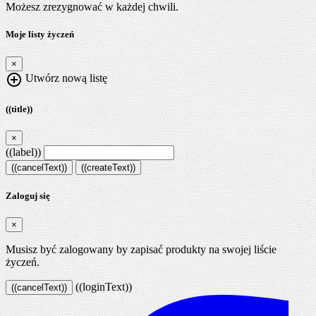
Możesz zrezygnować w każdej chwili.
Moje listy życzeń
×
add_circle_outline
Utwórz nową listę
((title))
×
((label))
((cancelText))
((createText))
Zaloguj się
×
Musisz być zalogowany by zapisać produkty na swojej liście
życzeń.
((loginText))
((cancelText))