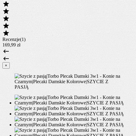





Recenzje(1)
169,99 zł


×