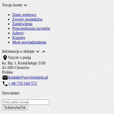

Twoje konto
Dane osobowe
Zwroty produktów
Zamówienia
Potwierdzenia zwrotów
Adresy
Kupony
Moje powiadomienia


Informacja o sklepie
location_on
Szycie z pasją
ks. Bp. I. Krasickiego 5/20
41-500 Chorzów
Polska
email
kontakt@szyciezpasja.pl
call
+ 48 733 544 572
Newsletter
Subskrybuj
Tak