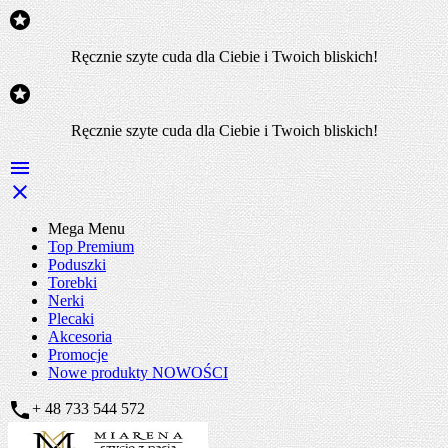

Ręcznie szyte cuda dla Ciebie i Twoich bliskich!

Ręcznie szyte cuda dla Ciebie i Twoich bliskich!


Mega Menu
Top Premium
Poduszki
Torebki
Nerki
Plecaki
Akcesoria
Promocje
Nowe produkty
NOWOŚCI

+ 48 733 544 572