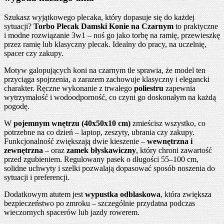
Szukasz wyjątkowego plecaka, który dopasuje się do każdej
sytuacji?
Torbo Plecak Damski Konie na Czarnym
to praktyczne
i modne rozwiązanie 3w1 – noś go jako torbę na ramię, przewieszkę
przez ramię lub klasyczny plecak. Idealny do pracy, na uczelnię,
spacer czy zakupy.
Motyw galopujących koni na czarnym tle sprawia, że model ten
przyciąga spojrzenia, a zarazem zachowuje klasyczny i elegancki
charakter. Ręczne wykonanie z trwałego
poliestru
zapewnia
wytrzymałość i wodoodporność, co czyni go doskonałym na każdą
pogodę.
W
pojemnym wnętrzu (40x50x10 cm)
zmieścisz wszystko, co
potrzebne na co dzień – laptop, zeszyty, ubrania czy zakupy.
Funkcjonalność zwiększają dwie kieszenie –
wewnętrzna i
zewnętrzna
– oraz
zamek błyskawiczny
, który chroni zawartość
przed zgubieniem. Regulowany pasek o długości 55–100 cm,
solidne uchwyty i szelki pozwalają dopasować sposób noszenia do
sytuacji i preferencji.
Dodatkowym atutem jest
wypustka odblaskowa
, która zwiększa
bezpieczeństwo po zmroku – szczególnie przydatna podczas
wieczornych spacerów lub jazdy rowerem.