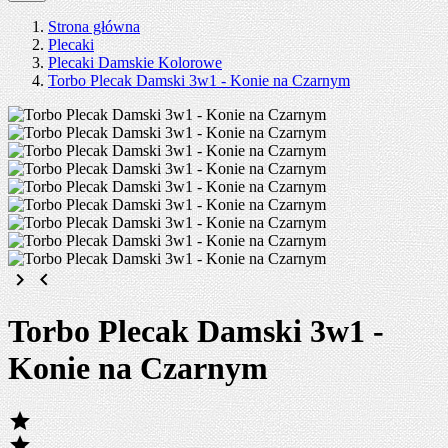
Strona główna
Plecaki
Plecaki Damskie Kolorowe
Torbo Plecak Damski 3w1 - Konie na Czarnym
keyboard_arrow_right
keyboard_arrow_left
Torbo Plecak Damski 3w1 -
Konie na Czarnym

