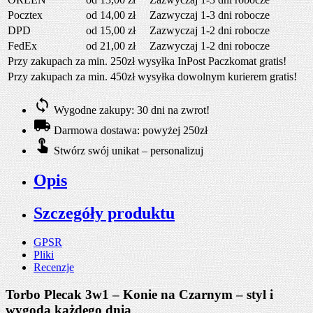
Pocztex
od 14,00 zł
Zazwyczaj 1-3 dni robocze
DPD
od 15,00 zł
Zazwyczaj 1-2 dni robocze
FedEx
od 21,00 zł
Zazwyczaj 1-2 dni robocze
Przy zakupach za min. 250zł wysyłka InPost Paczkomat gratis!
Przy zakupach za min. 450zł wysyłka dowolnym kurierem gratis!
Wygodne zakupy: 30 dni na zwrot!
Darmowa dostawa: powyżej 250zł
Stwórz swój unikat – personalizuj
Opis
Szczegóły produktu
GPSR
Pliki
Recenzje
Torbo Plecak 3w1 – Konie na Czarnym – styl i
wygoda każdego dnia