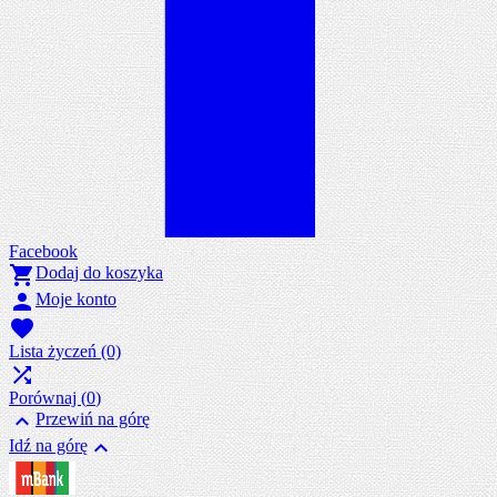
Facebook

Dodaj do koszyka

Moje konto

Lista życzeń
(0)

Porównaj (
0
)

Przewiń na górę

Idź na górę