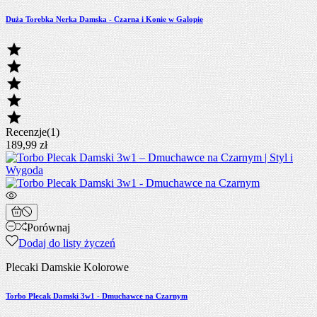
Duża Torebka Nerka Damska - Czarna i Konie w Galopie





Recenzje(1)
189,99 zł
Porównaj
Dodaj do listy życzeń
Plecaki Damskie Kolorowe
Torbo Plecak Damski 3w1 - Dmuchawce na Czarnym