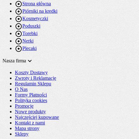

Strona główna

Piórniki na kredki

Kosmetyczki

Poduszki

Torebki

Nerki

Plecaki

Nasza firma
Koszty Dostawy
Zwroty i Reklamacje
Regulamin Sklepu
O Nas
Formy Płatności
Polityka cookies
Promocje
Nowe produkty
Najczęściej kupowane
Kontakt z nami
Mapa strony
Sklepy