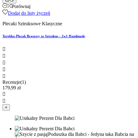
Porównaj
Dodaj do listy życzeń
Plecaki Sztruksowe Klasyczne
Torebka-Plecak Brązowy ze Sztruksu – 2w1 Handmade





Recenzje(1)
179,99 zł


×