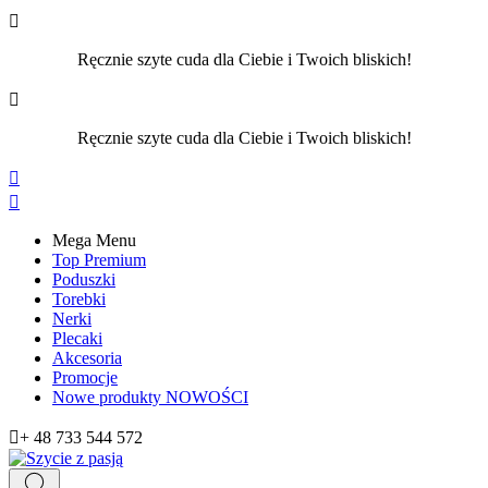

Ręcznie szyte cuda dla Ciebie i Twoich bliskich!

Ręcznie szyte cuda dla Ciebie i Twoich bliskich!


Mega Menu
Top Premium
Poduszki
Torebki
Nerki
Plecaki
Akcesoria
Promocje
Nowe produkty
NOWOŚCI

+ 48 733 544 572