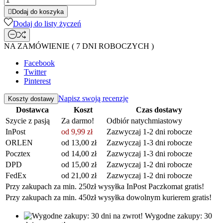

Dodaj do koszyka
Dodaj do listy życzeń
NA ZAMÓWIENIE ( 7 DNI ROBOCZYCH )
Facebook
Twitter
Pinterest
Napisz swoją recenzję
Koszty dostawy
Dostawca
Koszt
Czas dostawy
Szycie z pasją
Za darmo!
Odbiór natychmiastowy
InPost
od 9,99 zł
Zazwyczaj 1-2 dni robocze
ORLEN
od 13,00 zł
Zazwyczaj 1-3 dni robocze
Pocztex
od 14,00 zł
Zazwyczaj 1-3 dni robocze
DPD
od 15,00 zł
Zazwyczaj 1-2 dni robocze
FedEx
od 21,00 zł
Zazwyczaj 1-2 dni robocze
Przy zakupach za min. 250zł wysyłka InPost Paczkomat gratis!
Przy zakupach za min. 450zł wysyłka dowolnym kurierem gratis!
Wygodne zakupy: 30