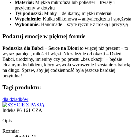
Materiał:
Miękka mikrofaza lub poliester – trwały i
przyjemny w dotyku
Tył poduszki:
Minky – delikatny, miękki materiał
Wypełnienie:
Kulka silikonowa – antyalergiczna i sprężysta
Wykonanie:
Handmade – szyte ręcznie z troską i precyzją
Podaruj emocje w pięknej formie
Poduszka dla Babci – Serce na Dłoni
to więcej niż prezent – to
wyraz pamięci, miłości i więzi. Niezależnie od okazji – Dzień
Babci, urodziny, imieniny czy po prostu „bez okazji” – będzie
idealnym dodatkiem, który wywoła wzruszenie i zostanie z babcią
na długo. Spraw, aby jej codzienność była jeszcze bardziej
przytulna!
Tagi produktu:
dla dziadków
Indeks
P6-161-CZA
Opis
Rozmiar
40x40 CM