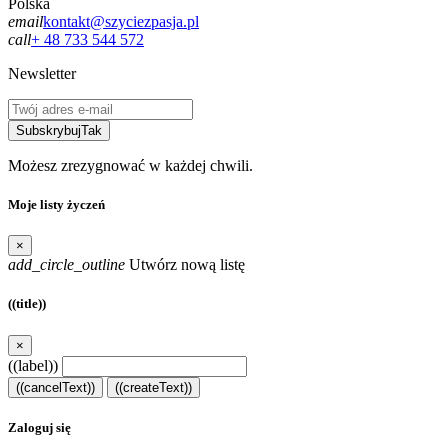
Polska
email
kontakt@szyciezpasja.pl
call
+ 48 733 544 572
Newsletter
Subskrybuj
Tak
Możesz zrezygnować w każdej chwili.
Moje listy życzeń
×
add_circle_outline
Utwórz nową listę
((title))
×
((label))
((cancelText))
((createText))
Zaloguj się