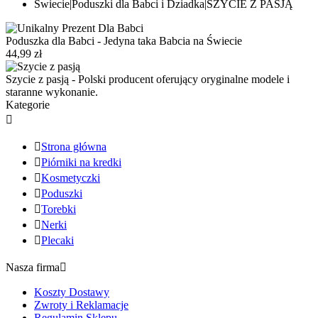
Poduszka dla Babci - Jedyna taka Babcia na Świecie
44,99 zł
Szycie z pasją - Polski producent oferujący oryginalne modele i
staranne wykonanie.
Kategorie


Strona główna

Piórniki na kredki

Kosmetyczki

Poduszki

Torebki

Nerki

Plecaki
Nasza firma

Koszty Dostawy
Zwroty i Reklamacje
Regulamin Sklepu