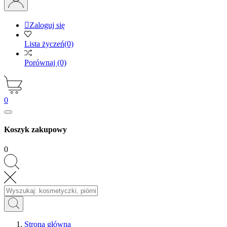

Zaloguj się
Lista życzeń
(0)
Porównaj
(0)
0
Koszyk zakupowy
0
Strona główna