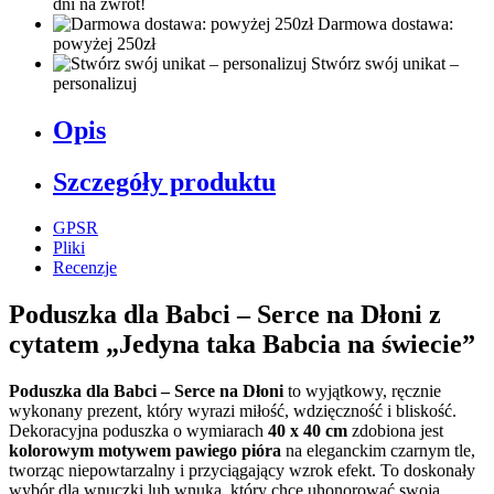
dni na zwrot!
Darmowa dostawa:
powyżej 250zł
Stwórz swój unikat –
personalizuj
Opis
Szczegóły produktu
GPSR
Pliki
Recenzje
Poduszka dla Babci – Serce na Dłoni z
cytatem „Jedyna taka Babcia na świecie”
Poduszka dla Babci – Serce na Dłoni
to wyjątkowy, ręcznie
wykonany prezent, który wyrazi miłość, wdzięczność i bliskość.
Dekoracyjna poduszka o wymiarach
40 x 40 cm
zdobiona jest
kolorowym motywem pawiego pióra
na eleganckim czarnym tle,
tworząc niepowtarzalny i przyciągający wzrok efekt. To doskonały
wybór dla wnuczki lub wnuka, który chce uhonorować swoją