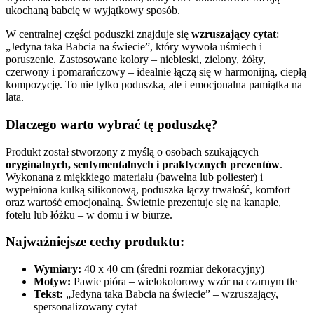
ukochaną babcię w wyjątkowy sposób.
W centralnej części poduszki znajduje się
wzruszający cytat
:
„Jedyna taka Babcia na świecie”, który wywoła uśmiech i
poruszenie. Zastosowane kolory – niebieski, zielony, żółty,
czerwony i pomarańczowy – idealnie łączą się w harmonijną, ciepłą
kompozycję. To nie tylko poduszka, ale i emocjonalna pamiątka na
lata.
Dlaczego warto wybrać tę poduszkę?
Produkt został stworzony z myślą o osobach szukających
oryginalnych, sentymentalnych i praktycznych prezentów
.
Wykonana z miękkiego materiału (bawełna lub poliester) i
wypełniona kulką silikonową, poduszka łączy trwałość, komfort
oraz wartość emocjonalną. Świetnie prezentuje się na kanapie,
fotelu lub łóżku – w domu i w biurze.
Najważniejsze cechy produktu:
Wymiary:
40 x 40 cm (średni rozmiar dekoracyjny)
Motyw:
Pawie pióra – wielokolorowy wzór na czarnym tle
Tekst:
„Jedyna taka Babcia na świecie” – wzruszający,
spersonalizowany cytat