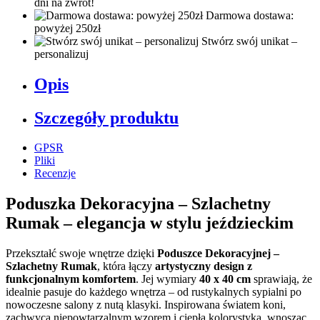
dni na zwrot!
Darmowa dostawa:
powyżej 250zł
Stwórz swój unikat –
personalizuj
Opis
Szczegóły produktu
GPSR
Pliki
Recenzje
Poduszka Dekoracyjna – Szlachetny
Rumak – elegancja w stylu jeździeckim
Przekształć swoje wnętrze dzięki
Poduszce Dekoracyjnej –
Szlachetny Rumak
, która łączy
artystyczny design z
funkcjonalnym komfortem
. Jej wymiary
40 x 40 cm
sprawiają, że
idealnie pasuje do każdego wnętrza – od rustykalnych sypialni po
nowoczesne salony z nutą klasyki. Inspirowana światem koni,
zachwyca niepowtarzalnym wzorem i ciepłą kolorystyką, wnosząc