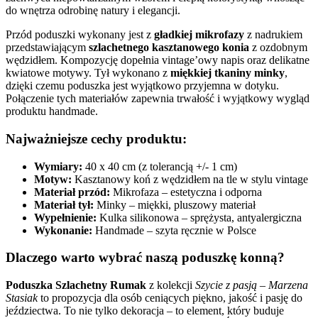
do wnętrza odrobinę natury i elegancji.
Przód poduszki wykonany jest z
gładkiej mikrofazy
z nadrukiem
przedstawiającym
szlachetnego kasztanowego konia
z ozdobnym
wędzidłem. Kompozycję dopełnia vintage’owy napis oraz delikatne
kwiatowe motywy. Tył wykonano z
miękkiej tkaniny minky
,
dzięki czemu poduszka jest wyjątkowo przyjemna w dotyku.
Połączenie tych materiałów zapewnia trwałość i wyjątkowy wygląd
produktu handmade.
Najważniejsze cechy produktu:
Wymiary:
40 x 40 cm (z tolerancją +/- 1 cm)
Motyw:
Kasztanowy koń z wędzidłem na tle w stylu vintage
Materiał przód:
Mikrofaza – estetyczna i odporna
Materiał tył:
Minky – miękki, pluszowy materiał
Wypełnienie:
Kulka silikonowa – sprężysta, antyalergiczna
Wykonanie:
Handmade – szyta ręcznie w Polsce
Dlaczego warto wybrać naszą poduszkę konną?
Poduszka Szlachetny Rumak
z kolekcji
Szycie z pasją – Marzena
Stasiak
to propozycja dla osób ceniących piękno, jakość i pasję do
jeździectwa. To nie tylko dekoracja – to element, który buduje