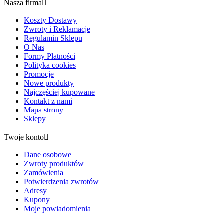
Nasza firma

Koszty Dostawy
Zwroty i Reklamacje
Regulamin Sklepu
O Nas
Formy Płatności
Polityka cookies
Promocje
Nowe produkty
Najczęściej kupowane
Kontakt z nami
Mapa strony
Sklepy
Twoje konto

Dane osobowe
Zwroty produktów
Zamówienia
Potwierdzenia zwrotów
Adresy
Kupony
Moje powiadomienia