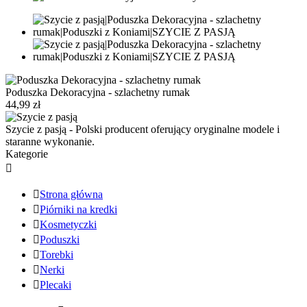
Poduszka Dekoracyjna - szlachetny rumak
44,99 zł
Szycie z pasją - Polski producent oferujący oryginalne modele i
staranne wykonanie.
Kategorie


Strona główna

Piórniki na kredki

Kosmetyczki

Poduszki

Torebki

Nerki

Plecaki