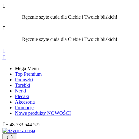

Ręcznie szyte cuda dla Ciebie i Twoich bliskich!

Ręcznie szyte cuda dla Ciebie i Twoich bliskich!


Mega Menu
Top Premium
Poduszki
Torebki
Nerki
Plecaki
Akcesoria
Promocje
Nowe produkty
NOWOŚCI

+ 48 733 544 572