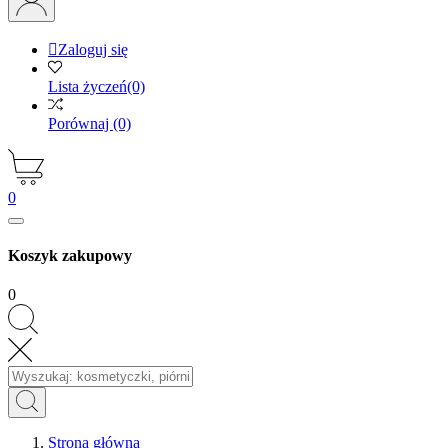

Zaloguj się
Lista życzeń
(0)
Porównaj
(0)
0
Koszyk zakupowy
0
Strona główna