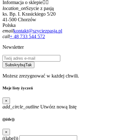
Informacja o sklepie


location_on
Szycie z pasją
ks. Bp. I. Krasickiego 5/20
41-500 Chorzów
Polska
email
kontakt@szyciezpasja.pl
call
+ 48 733 544 572
Newsletter
Subskrybuj
Tak
Możesz zrezygnować w każdej chwili.
Moje listy życzeń
×
add_circle_outline
Utwórz nową listę
((title))
×
((label))