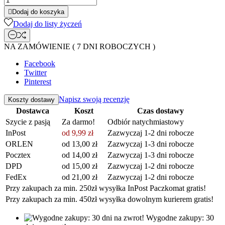

Dodaj do koszyka
Dodaj do listy życzeń
NA ZAMÓWIENIE ( 7 DNI ROBOCZYCH )
Facebook
Twitter
Pinterest
Napisz swoją recenzję
Koszty dostawy
Dostawca
Koszt
Czas dostawy
Szycie z pasją
Za darmo!
Odbiór natychmiastowy
InPost
od 9,99 zł
Zazwyczaj 1-2 dni robocze
ORLEN
od 13,00 zł
Zazwyczaj 1-3 dni robocze
Pocztex
od 14,00 zł
Zazwyczaj 1-3 dni robocze
DPD
od 15,00 zł
Zazwyczaj 1-2 dni robocze
FedEx
od 21,00 zł
Zazwyczaj 1-2 dni robocze
Przy zakupach za min. 250zł wysyłka InPost Paczkomat gratis!
Przy zakupach za min. 450zł wysyłka dowolnym kurierem gratis!
Wygodne zakupy: 30