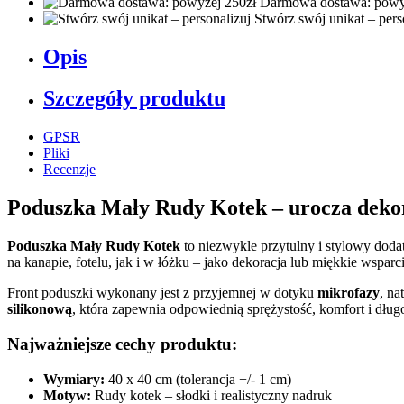
Darmowa dostawa: powy
Stwórz swój unikat – pers
Opis
Szczegóły produktu
GPSR
Pliki
Recenzje
Poduszka Mały Rudy Kotek – urocza dekor
Poduszka Mały Rudy Kotek
to niezwykle przytulny i stylowy doda
na kanapie, fotelu, jak i w łóżku – jako dekoracja lub miękkie wspa
Front poduszki wykonany jest z przyjemnej w dotyku
mikrofazy
, na
silikonową
, która zapewnia odpowiednią sprężystość, komfort i długo
Najważniejsze cechy produktu:
Wymiary:
40 x 40 cm (tolerancja +/- 1 cm)
Motyw:
Rudy kotek – słodki i realistyczny nadruk