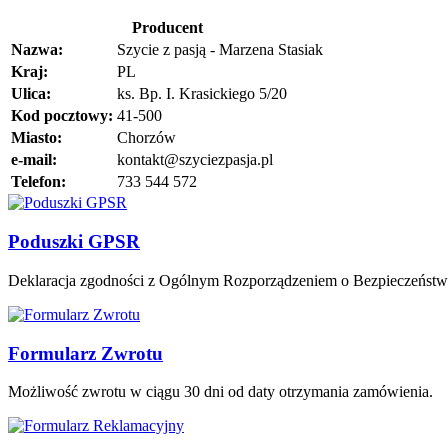
Producent
Nazwa:
Szycie z pasją - Marzena Stasiak
Kraj:
PL
Ulica:
ks. Bp. I. Krasickiego 5/20
Kod pocztowy:
41-500
Miasto:
Chorzów
e-mail:
kontakt@szyciezpasja.pl
Telefon:
733 544 572
Poduszki GPSR
Deklaracja zgodności z Ogólnym Rozporządzeniem o Bezpieczeńst
Formularz Zwrotu
Możliwość zwrotu w ciągu 30 dni od daty otrzymania zamówienia.