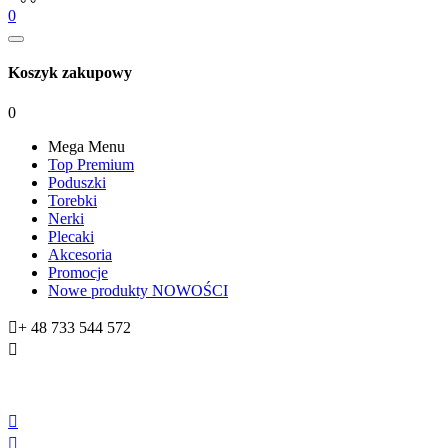
0
Koszyk zakupowy
0
Mega Menu
Top Premium
Poduszki
Torebki
Nerki
Plecaki
Akcesoria
Promocje
Nowe produkty
NOWOŚCI

+ 48 733 544 572


