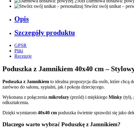
Darmowa dostawa: powy
Stwórz swój unikat – pers
Opis
Szczegóły produktu
GPSR
Pliki
Recenzje
Poduszka z Jamnikiem 40x40 cm – Stylow
Poduszka z Jamnikiem
to idealna propozycja dla osób, które chcą
zarówno do salonu, sypialni, jak i pokoju dziecięcego.
Wykonana z połączenia
mikrofazy
(przód) i miękkiego
Minky
(tył)
odkształcenia.
Dzięki wymiarom
40x40 cm
poduszka świetnie sprawdzi się jako dek
Dlaczego warto wybrać Poduszkę z Jamnikiem?