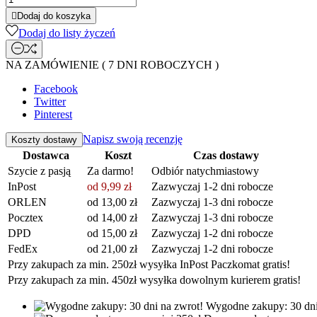

Dodaj do koszyka
Dodaj do listy życzeń
NA ZAMÓWIENIE ( 7 DNI ROBOCZYCH )
Facebook
Twitter
Pinterest
Napisz swoją recenzję
Koszty dostawy
Dostawca
Koszt
Czas dostawy
Szycie z pasją
Za darmo!
Odbiór natychmiastowy
InPost
od 9,99 zł
Zazwyczaj 1-2 dni robocze
ORLEN
od 13,00 zł
Zazwyczaj 1-3 dni robocze
Pocztex
od 14,00 zł
Zazwyczaj 1-3 dni robocze
DPD
od 15,00 zł
Zazwyczaj 1-2 dni robocze
FedEx
od 21,00 zł
Zazwyczaj 1-2 dni robocze
Przy zakupach za min. 250zł wysyłka InPost Paczkomat gratis!
Przy zakupach za min. 450zł wysyłka dowolnym kurierem gratis!
Wygodne zakupy: 30 dni