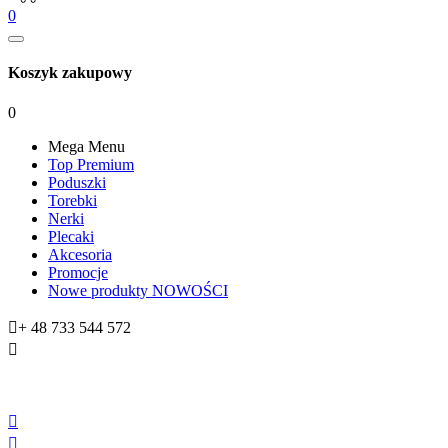
0
Koszyk zakupowy
0
Mega Menu
Top Premium
Poduszki
Torebki
Nerki
Plecaki
Akcesoria
Promocje
Nowe produkty
NOWOŚCI

+ 48 733 544 572


