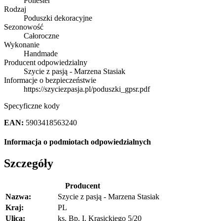
Poliester
Rodzaj
Poduszki dekoracyjne
Sezonowość
Całoroczne
Wykonanie
Handmade
Producent odpowiedzialny
Szycie z pasją - Marzena Stasiak
Informacje o bezpieczeństwie
https://szyciezpasja.pl/poduszki_gpsr.pdf
Specyficzne kody
EAN:
5903418563240
Informacja o podmiotach odpowiedzialnych
Szczegóły
Producent
Nazwa:
Szycie z pasją - Marzena Stasiak
Kraj:
PL
Ulica:
ks. Bp. I. Krasickiego 5/20