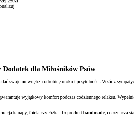
żej 250zł
onalizuj
y Dodatek dla Miłośników Psów
 dodać swojemu wnętrzu odrobinę uroku i przytulności. Wzór z sympat
, gwarantuje wyjątkowy komfort podczas codziennego relaksu. Wypełni
oracja kanapy, fotela czy łóżka. To produkt
handmade
, co oznacza st