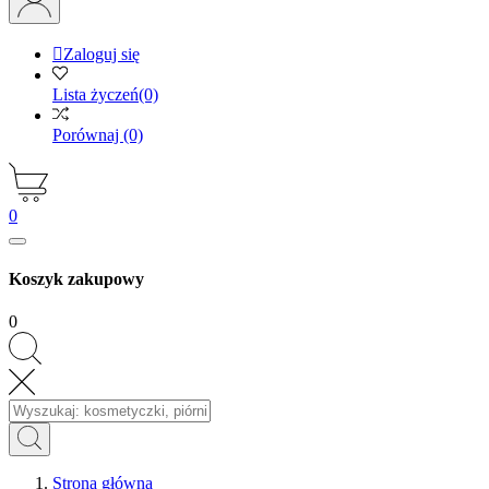

Zaloguj się
Lista życzeń
(0)
Porównaj
(0)
0
Koszyk zakupowy
0
Strona główna