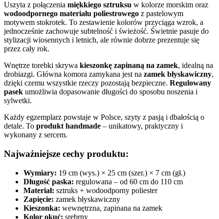
Uszyta z połączenia
miękkiego sztruksu
w kolorze morskim oraz
wodoodpornego materiału poliestrowego
z pastelowym
motywem stokrotek. To zestawienie kolorów przyciąga wzrok, a
jednocześnie zachowuje subtelność i świeżość. Świetnie pasuje do
stylizacji wiosennych i letnich, ale równie dobrze prezentuje się
przez cały rok.
Wnętrze torebki skrywa
kieszonkę zapinaną na zamek
, idealną na
drobiazgi. Główna komora zamykana jest na
zamek błyskawiczny
,
dzięki czemu wszystkie rzeczy pozostają bezpieczne.
Regulowany
pasek
umożliwia dopasowanie długości do sposobu noszenia i
sylwetki.
Każdy egzemplarz powstaje w Polsce, szyty z pasją i dbałością o
detale. To
produkt handmade
– unikatowy, praktyczny i
wykonany z sercem.
Najważniejsze cechy produktu:
Wymiary:
19 cm (wys.) × 25 cm (szer.) × 7 cm (gł.)
Długość paska:
regulowana – od 60 cm do 110 cm
Materiał:
sztruks + wodoodporny poliester
Zapięcie:
zamek błyskawiczny
Kieszonka:
wewnętrzna, zapinana na zamek
Kolor okuć:
srebrny