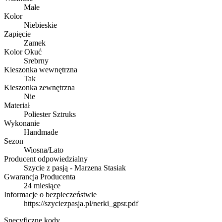
Małe
Kolor
Niebieskie
Zapięcie
Zamek
Kolor Okuć
Srebrny
Kieszonka wewnętrzna
Tak
Kieszonka zewnętrzna
Nie
Materiał
Poliester Sztruks
Wykonanie
Handmade
Sezon
Wiosna/Lato
Producent odpowiedzialny
Szycie z pasją - Marzena Stasiak
Gwarancja Producenta
24 miesiące
Informacje o bezpieczeństwie
https://szyciezpasja.pl/nerki_gpsr.pdf
Specyficzne kody