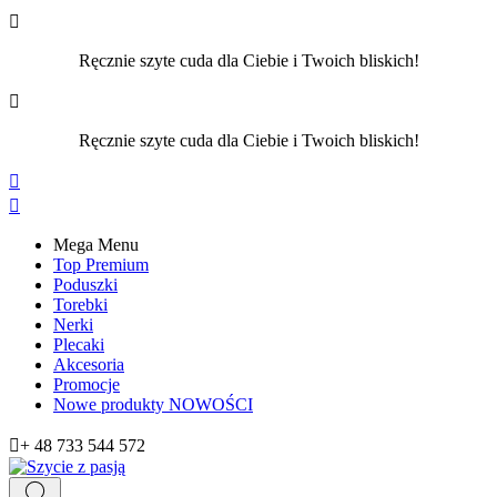

Ręcznie szyte cuda dla Ciebie i Twoich bliskich!

Ręcznie szyte cuda dla Ciebie i Twoich bliskich!


Mega Menu
Top Premium
Poduszki
Torebki
Nerki
Plecaki
Akcesoria
Promocje
Nowe produkty
NOWOŚCI

+ 48 733 544 572