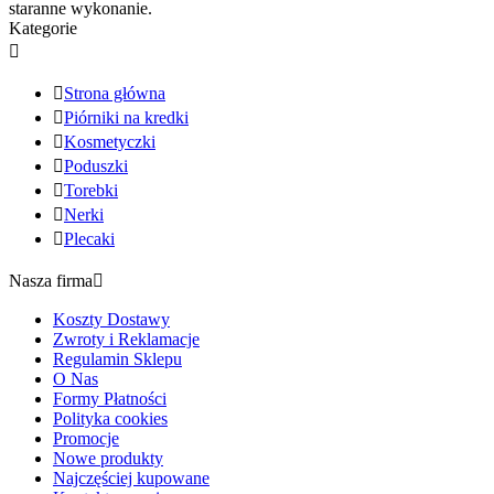
staranne wykonanie.
Kategorie


Strona główna

Piórniki na kredki

Kosmetyczki

Poduszki

Torebki

Nerki

Plecaki
Nasza firma

Koszty Dostawy
Zwroty i Reklamacje
Regulamin Sklepu
O Nas
Formy Płatności
Polityka cookies
Promocje
Nowe produkty
Najczęściej kupowane