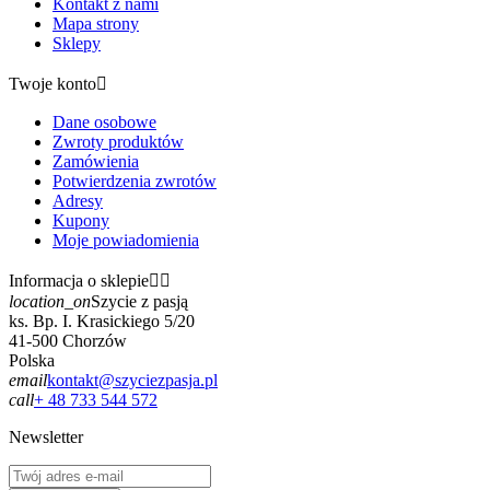
Kontakt z nami
Mapa strony
Sklepy
Twoje konto

Dane osobowe
Zwroty produktów
Zamówienia
Potwierdzenia zwrotów
Adresy
Kupony
Moje powiadomienia
Informacja o sklepie


location_on
Szycie z pasją
ks. Bp. I. Krasickiego 5/20
41-500 Chorzów
Polska
email
kontakt@szyciezpasja.pl
call
+ 48 733 544 572
Newsletter