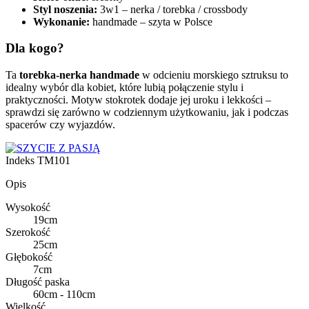
Styl noszenia:
3w1 – nerka / torebka / crossbody
Wykonanie:
handmade – szyta w Polsce
Dla kogo?
Ta
torebka-nerka handmade
w odcieniu morskiego sztruksu to
idealny wybór dla kobiet, które lubią połączenie stylu i
praktyczności. Motyw stokrotek dodaje jej uroku i lekkości –
sprawdzi się zarówno w codziennym użytkowaniu, jak i podczas
spacerów czy wyjazdów.
Indeks
TM101
Opis
Wysokość
19cm
Szerokość
25cm
Głębokość
7cm
Długość paska
60cm - 110cm
Wielkość