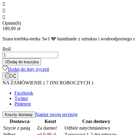



Opinie(0)
189,99 zł
Szara torebka-nerka 3w1 🩶 handmade z sztruksu i wodoodpornego m
Ilość

Dodaj do koszyka
Dodaj do listy życzeń
NA ZAMÓWIENIE ( 7 DNI ROBOCZYCH )
Facebook
Twitter
Pinterest
Napisz swoją recenzję
Koszty dostawy
Dostawca
Koszt
Czas dostawy
Szycie z pasją
Za darmo!
Odbiór natychmiastowy
InPost
od 9,99 zł
Zazwyczaj 1-2 dni robocze