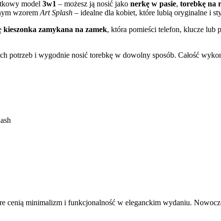
ątkowy model
3w1
– możesz ją nosić jako
nerkę w pasie
,
torebkę na 
jnym wzorem
Art Splash
– idealne dla kobiet, które lubią oryginalne i s
ię
kieszonka zamykana na zamek
, która pomieści telefon, klucze lub
 potrzeb i wygodnie nosić torebkę w dowolny sposób. Całość wykonan
lash
tóre cenią minimalizm i funkcjonalność w eleganckim wydaniu. Nowoc