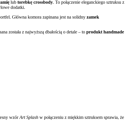
ramię
lub
torebkę crossbody
. To połączenie eleganckiego sztruksu z
tylowe dodatki.
 portfel. Główna komora zapinana jest na solidny
zamek
a została z najwyższą dbałością o detale – to
produkt handmade
zesny wzór
Art Splash
w połączeniu z miękkim sztruksem sprawia, że