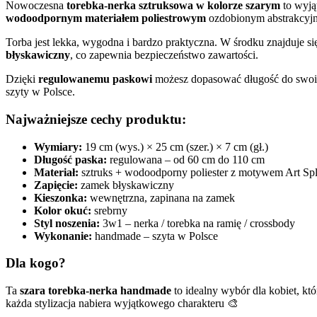
Nowoczesna
torebka-nerka sztruksowa w kolorze szarym
to wyj
wodoodpornym materiałem poliestrowym
ozdobionym abstrakcy
Torba jest lekka, wygodna i bardzo praktyczna. W środku znajduje s
błyskawiczny
, co zapewnia bezpieczeństwo zawartości.
Dzięki
regulowanemu paskowi
możesz dopasować długość do swoich
szyty w Polsce.
Najważniejsze cechy produktu:
Wymiary:
19 cm (wys.) × 25 cm (szer.) × 7 cm (gł.)
Długość paska:
regulowana – od 60 cm do 110 cm
Materiał:
sztruks + wodoodporny poliester z motywem Art Sp
Zapięcie:
zamek błyskawiczny
Kieszonka:
wewnętrzna, zapinana na zamek
Kolor okuć:
srebrny
Styl noszenia:
3w1 – nerka / torebka na ramię / crossbody
Wykonanie:
handmade – szyta w Polsce
Dla kogo?
Ta
szara torebka-nerka handmade
to idealny wybór dla kobiet, k
każda stylizacja nabiera wyjątkowego charakteru 🎨