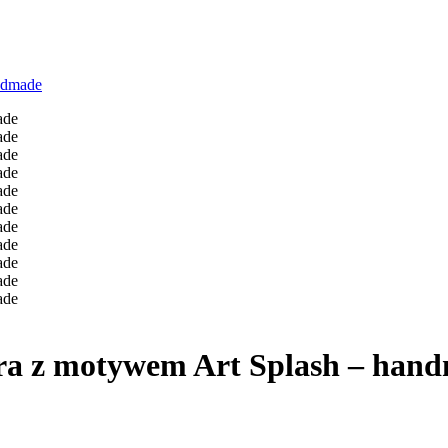
ndmade
ra z motywem Art Splash – han