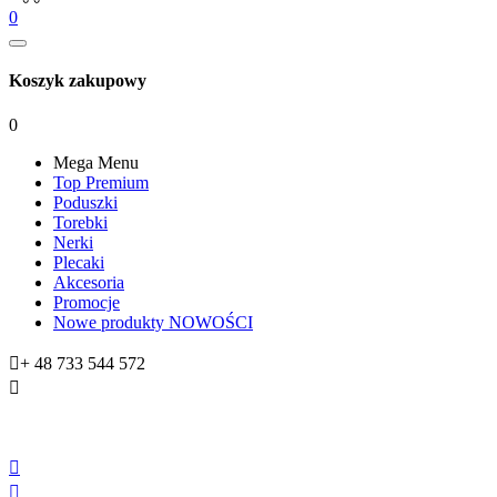
0
Koszyk zakupowy
0
Mega Menu
Top Premium
Poduszki
Torebki
Nerki
Plecaki
Akcesoria
Promocje
Nowe produkty
NOWOŚCI

+ 48 733 544 572


