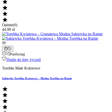




Opinie(0)
44,99 zł
Porównaj
Dodaj do listy życzeń
Torebki Małe Kolorowe
Sakiewka Torebka Kwiatowa – Modna Torebka na Ramię



