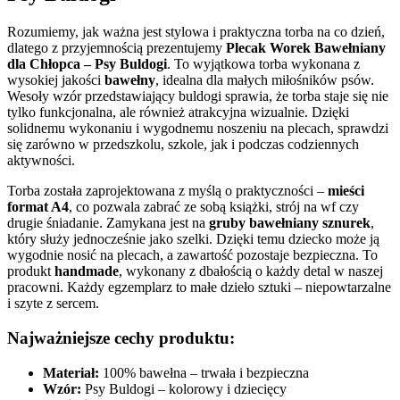
Rozumiemy, jak ważna jest stylowa i praktyczna torba na co dzień,
dlatego z przyjemnością prezentujemy
Plecak Worek Bawełniany
dla Chłopca – Psy Buldogi
. To wyjątkowa torba wykonana z
wysokiej jakości
bawełny
, idealna dla małych miłośników psów.
Wesoły wzór przedstawiający buldogi sprawia, że torba staje się nie
tylko funkcjonalna, ale również atrakcyjna wizualnie. Dzięki
solidnemu wykonaniu i wygodnemu noszeniu na plecach, sprawdzi
się zarówno w przedszkolu, szkole, jak i podczas codziennych
aktywności.
Torba została zaprojektowana z myślą o praktyczności –
mieści
format A4
, co pozwala zabrać ze sobą książki, strój na wf czy
drugie śniadanie. Zamykana jest na
gruby bawełniany sznurek
,
który służy jednocześnie jako szelki. Dzięki temu dziecko może ją
wygodnie nosić na plecach, a zawartość pozostaje bezpieczna. To
produkt
handmade
, wykonany z dbałością o każdy detal w naszej
pracowni. Każdy egzemplarz to małe dzieło sztuki – niepowtarzalne
i szyte z sercem.
Najważniejsze cechy produktu:
Materiał:
100% bawełna – trwała i bezpieczna
Wzór:
Psy Buldogi – kolorowy i dziecięcy