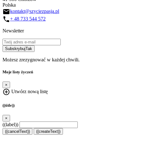
Polska
email
kontakt@szyciezpasja.pl
call
+ 48 733 544 572
Newsletter
Subskrybuj
Tak
Możesz zrezygnować w każdej chwili.
Moje listy życzeń
×
add_circle_outline
Utwórz nową listę
((title))
×
((label))
((cancelText))
((createText))