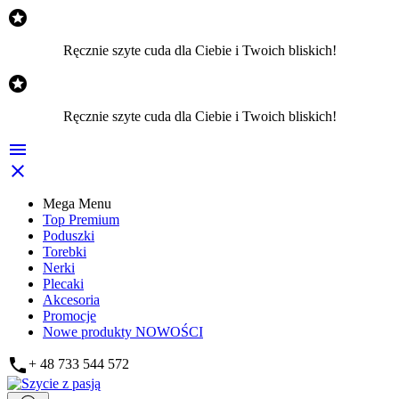

Ręcznie szyte cuda dla Ciebie i Twoich bliskich!

Ręcznie szyte cuda dla Ciebie i Twoich bliskich!


Mega Menu
Top Premium
Poduszki
Torebki
Nerki
Plecaki
Akcesoria
Promocje
Nowe produkty
NOWOŚCI

+ 48 733 544 572