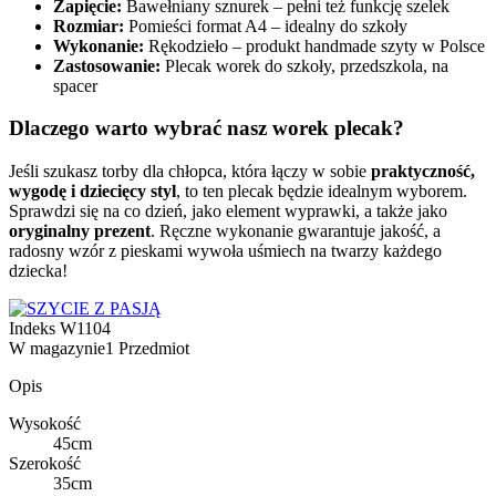
Zapięcie:
Bawełniany sznurek – pełni też funkcję szelek
Rozmiar:
Pomieści format A4 – idealny do szkoły
Wykonanie:
Rękodzieło – produkt handmade szyty w Polsce
Zastosowanie:
Plecak worek do szkoły, przedszkola, na
spacer
Dlaczego warto wybrać nasz worek plecak?
Jeśli szukasz torby dla chłopca, która łączy w sobie
praktyczność,
wygodę i dziecięcy styl
, to ten plecak będzie idealnym wyborem.
Sprawdzi się na co dzień, jako element wyprawki, a także jako
oryginalny prezent
. Ręczne wykonanie gwarantuje jakość, a
radosny wzór z pieskami wywoła uśmiech na twarzy każdego
dziecka!
Indeks
W1104
W magazynie
1 Przedmiot
Opis
Wysokość
45cm
Szerokość
35cm