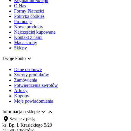
Regulamin Sklepu
O Nas
Formy Płatności
Polityka cookies
Promocje
Nowe produkty
Najczęściej kupowane
Kontakt z nami
Mapa strony
Sklepy

Twoje konto
Dane osobowe
Zwroty produktów
Zamówienia
Potwierdzenia zwrotów
Adresy
Kupony
Moje powiadomienia


Informacja o sklepie
location_on
Szycie z pasją
ks. Bp. I. Krasickiego 5/20
41-500 Chorzów