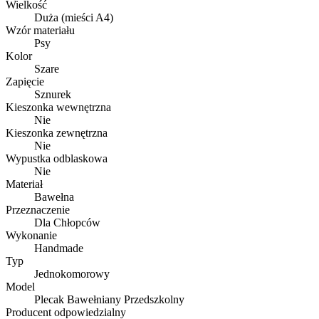
Wielkość
Duża (mieści A4)
Wzór materiału
Psy
Kolor
Szare
Zapięcie
Sznurek
Kieszonka wewnętrzna
Nie
Kieszonka zewnętrzna
Nie
Wypustka odblaskowa
Nie
Materiał
Bawełna
Przeznaczenie
Dla Chłopców
Wykonanie
Handmade
Typ
Jednokomorowy
Model
Plecak Bawełniany Przedszkolny
Producent odpowiedzialny