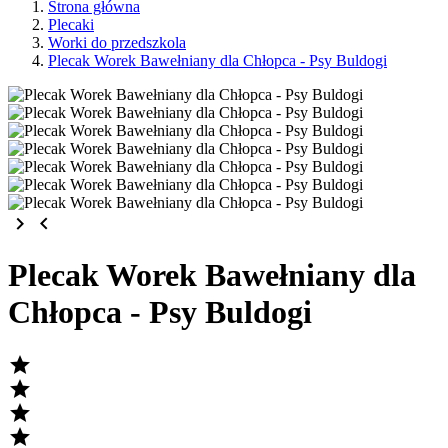
Strona główna
Plecaki
Worki do przedszkola
Plecak Worek Bawełniany dla Chłopca - Psy Buldogi
keyboard_arrow_right
keyboard_arrow_left
Plecak Worek Bawełniany dla
Chłopca - Psy Buldogi



