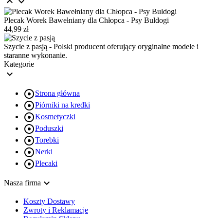


Plecak Worek Bawełniany dla Chłopca - Psy Buldogi
44,99 zł
Szycie z pasją - Polski producent oferujący oryginalne modele i
staranne wykonanie.
Kategorie


Strona główna

Piórniki na kredki

Kosmetyczki

Poduszki

Torebki

Nerki

Plecaki

Nasza firma
Koszty Dostawy
Zwroty i Reklamacje