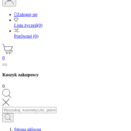

Zaloguj się
Lista życzeń
(0)
Porównaj
(0)
0
Koszyk zakupowy
0
Strona główna