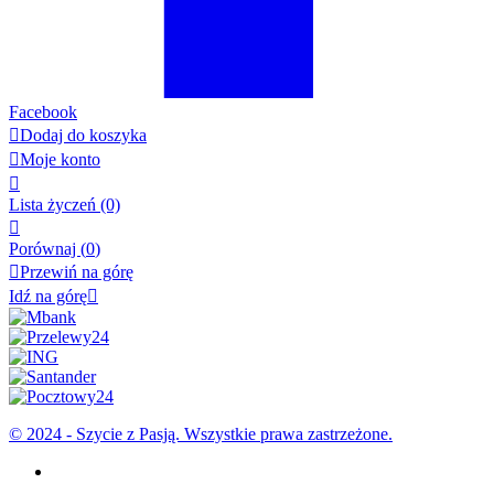
Facebook

Dodaj do koszyka

Moje konto

Lista życzeń
(0)

Porównaj (
0
)

Przewiń na górę
Idź na górę

© 2024 - Szycie z Pasją. Wszystkie prawa zastrzeżone.