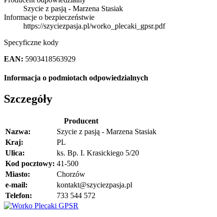
Szycie z pasją - Marzena Stasiak
Informacje o bezpieczeństwie
https://szyciezpasja.pl/worko_plecaki_gpsr.pdf
Specyficzne kody
EAN:
5903418563929
Informacja o podmiotach odpowiedzialnych
Szczegóły
Producent
Nazwa:
Szycie z pasją - Marzena Stasiak
Kraj:
PL
Ulica:
ks. Bp. I. Krasickiego 5/20
Kod pocztowy:
41-500
Miasto:
Chorzów
e-mail:
kontakt@szyciezpasja.pl
Telefon:
733 544 572