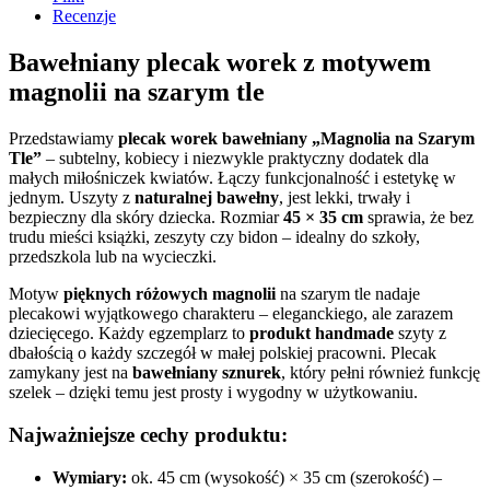
Recenzje
Bawełniany plecak worek z motywem
magnolii na szarym tle
Przedstawiamy
plecak worek bawełniany „Magnolia na Szarym
Tle”
– subtelny, kobiecy i niezwykle praktyczny dodatek dla
małych miłośniczek kwiatów. Łączy funkcjonalność i estetykę w
jednym. Uszyty z
naturalnej bawełny
, jest lekki, trwały i
bezpieczny dla skóry dziecka. Rozmiar
45 × 35 cm
sprawia, że bez
trudu mieści książki, zeszyty czy bidon – idealny do szkoły,
przedszkola lub na wycieczki.
Motyw
pięknych różowych magnolii
na szarym tle nadaje
plecakowi wyjątkowego charakteru – eleganckiego, ale zarazem
dziecięcego. Każdy egzemplarz to
produkt handmade
szyty z
dbałością o każdy szczegół w małej polskiej pracowni. Plecak
zamykany jest na
bawełniany sznurek
, który pełni również funkcję
szelek – dzięki temu jest prosty i wygodny w użytkowaniu.
Najważniejsze cechy produktu:
Wymiary:
ok. 45 cm (wysokość) × 35 cm (szerokość) –