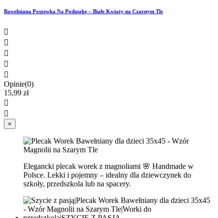
Bawełniana Poszewka Na Poduszkę – Białe Kwiaty na Czarnym Tle





Opinie(0)
15,99 zł


×
Elegancki plecak worek z magnoliami 🌸 Handmade w
Polsce. Lekki i pojemny – idealny dla dziewczynek do
szkoły, przedszkola lub na spacery.