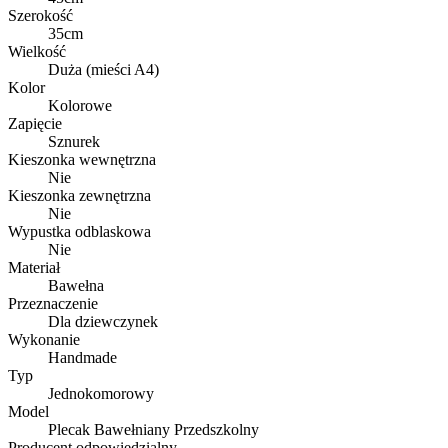
Szerokość
35cm
Wielkość
Duża (mieści A4)
Kolor
Kolorowe
Zapięcie
Sznurek
Kieszonka wewnętrzna
Nie
Kieszonka zewnętrzna
Nie
Wypustka odblaskowa
Nie
Materiał
Bawełna
Przeznaczenie
Dla dziewczynek
Wykonanie
Handmade
Typ
Jednokomorowy
Model
Plecak Bawełniany Przedszkolny
Producent odpowiedzialny