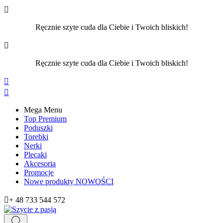

Ręcznie szyte cuda dla Ciebie i Twoich bliskich!

Ręcznie szyte cuda dla Ciebie i Twoich bliskich!


Mega Menu
Top Premium
Poduszki
Torebki
Nerki
Plecaki
Akcesoria
Promocje
Nowe produkty
NOWOŚCI

+ 48 733 544 572