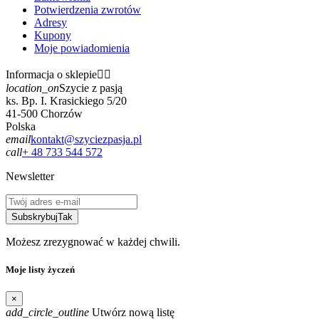
Potwierdzenia zwrotów
Adresy
Kupony
Moje powiadomienia
Informacja o sklepie


location_on
Szycie z pasją
ks. Bp. I. Krasickiego 5/20
41-500 Chorzów
Polska
email
kontakt@szyciezpasja.pl
call
+ 48 733 544 572
Newsletter
Subskrybuj
Tak
Możesz zrezygnować w każdej chwili.
Moje listy życzeń
×
add_circle_outline
Utwórz nową listę