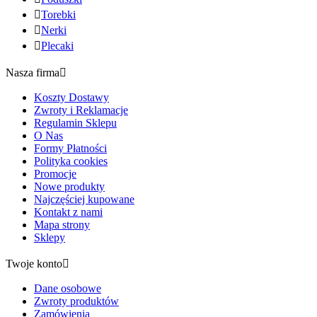

Torebki

Nerki

Plecaki
Nasza firma

Koszty Dostawy
Zwroty i Reklamacje
Regulamin Sklepu
O Nas
Formy Płatności
Polityka cookies
Promocje
Nowe produkty
Najczęściej kupowane
Kontakt z nami
Mapa strony
Sklepy
Twoje konto

Dane osobowe
Zwroty produktów
Zamówienia