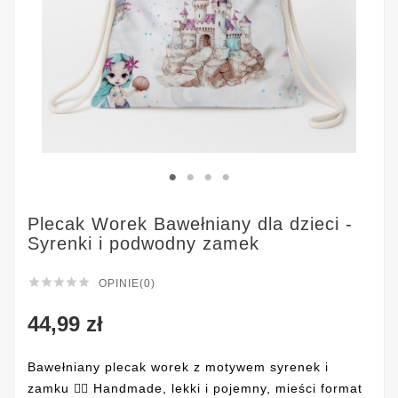
Plecak Worek Bawełniany dla dzieci -
Syrenki i podwodny zamek





OPINIE(0)
44,99 zł
Bawełniany plecak worek z motywem syrenek i
zamku 🧜‍♀️ Handmade, lekki i pojemny, mieści format