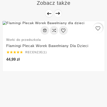
Zobacz także


favorite_border
Worki do przedszkola
Flamingi Plecak Worek Bawełniany Dla Dzieci





RECENZJE(1)
44,99 zł