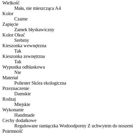
Wielkość
Mała, nie mieszcząca A4
Kolor
Czarne
Zapięcie
Zamek błyskawiczny
Kolor Okuć
Srebrny
Kieszonka wewnętrzna
Tak
Kieszonka zewnętrzna
Tak
Wypustka odblaskowa
Nie
Materiał
Poliester Skóra ekologiczna
Przeznaczenie
Damskie
Rodzaj
Miejskie
Wykonanie
Handmade
Cechy dodatkowe
Regulowane ramiączka Wodoodporny Z uchwytem do noszeni
Pojemność