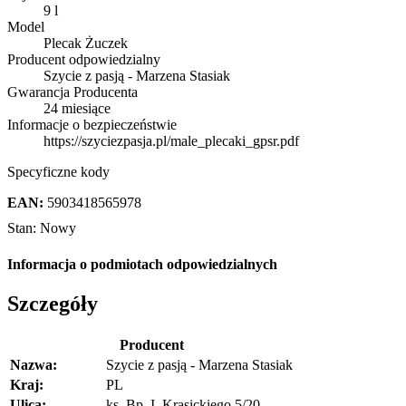
9 l
Model
Plecak Żuczek
Producent odpowiedzialny
Szycie z pasją - Marzena Stasiak
Gwarancja Producenta
24 miesiące
Informacje o bezpieczeństwie
https://szyciezpasja.pl/male_plecaki_gpsr.pdf
Specyficzne kody
EAN:
5903418565978
Stan:
Nowy
Informacja o podmiotach odpowiedzialnych
Szczegóły
Producent
Nazwa:
Szycie z pasją - Marzena Stasiak
Kraj:
PL
Ulica:
ks. Bp. I. Krasickiego 5/20