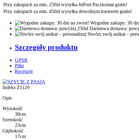
Przy zakupach za min. 250zł wysyłka InPost Paczkomat gratis!
Przy zakupach za min. 450zł wysyłka dowolnym kurierem gratis!
Wygodne zakupy: 30 dni
Darmowa dostawa: powy
Stwórz swój unikat – pers
Szczegóły produktu
GPSR
Pliki
Recenzje
Indeks
Z1129
Opis
Wysokość
30cm
Szerokość
23cm
Głębokość
17cm