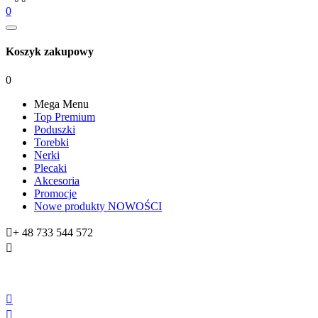
0
Koszyk zakupowy
0
Mega Menu
Top Premium
Poduszki
Torebki
Nerki
Plecaki
Akcesoria
Promocje
Nowe produkty
NOWOŚCI

+ 48 733 544 572


