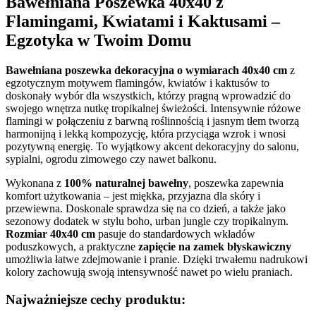
Bawełniana Poszewka 40x40 z
Flamingami, Kwiatami i Kaktusami –
Egzotyka w Twoim Domu
Bawełniana poszewka dekoracyjna o wymiarach 40x40 cm
z
egzotycznym motywem flamingów, kwiatów i kaktusów to
doskonały wybór dla wszystkich, którzy pragną wprowadzić do
swojego wnętrza nutkę tropikalnej świeżości. Intensywnie różowe
flamingi w połączeniu z barwną roślinnością i jasnym tłem tworzą
harmonijną i lekką kompozycję, która przyciąga wzrok i wnosi
pozytywną energię. To wyjątkowy akcent dekoracyjny do salonu,
sypialni, ogrodu zimowego czy nawet balkonu.
Wykonana z
100% naturalnej bawełny
, poszewka zapewnia
komfort użytkowania – jest miękka, przyjazna dla skóry i
przewiewna. Doskonale sprawdza się na co dzień, a także jako
sezonowy dodatek w stylu boho, urban jungle czy tropikalnym.
Rozmiar 40x40 cm
pasuje do standardowych wkładów
poduszkowych, a praktyczne
zapięcie na zamek błyskawiczny
umożliwia łatwe zdejmowanie i pranie. Dzięki trwałemu nadrukowi
kolory zachowują swoją intensywność nawet po wielu praniach.
Najważniejsze cechy produktu: