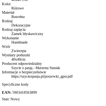
Kolor
Różowe
Materiał
Bawełna
Rodzaj
Dekoracyjne
Rodzaj zapięcia
Zamek błyskawiczny
Wykonanie
Handmade
Wzór
Zwierzęta
Wymiary poduszki
40x40cm
Producent odpowiedzialny
Szycie z pasją - Marzena Stasiak
Informacje o bezpieczeństwie
https://szyciezpasja.pl/poszewki_gpsr.pdf
Specyficzne kody
EAN:
5903418563899
Stan:
Nowy