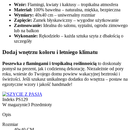
Wzór:
Flamingi, kwiaty i kaktusy – tropikalna atmosfera
Materiał:
100% bawełna – naturalna, miękka, bezpieczna
Wymiary:
40x40 cm – uniwersalny rozmiar
Zapięcie:
Zamek błyskawiczny – wygodne użytkowanie
Zastosowanie:
Idealna do salonu, sypialni, ogrodu zimowego
lub na balkon
Wykonanie:
Rękodzieło – każda sztuka szyta z dbałością o
szczegóły
Dodaj wnętrzu koloru i letniego klimatu
Poszewka z flamingami i tropikalną roślinnością
to doskonały
pomysł na prezent, jak i codzienną dekorację. Niezależnie od pory
roku, wniesie do Twojego domu powiew wakacyjnej beztroski i
świeżości. Jeśli szukasz unikalnego dodatku do wnętrza – postaw na
egzotyczne wzory i jakość handmade!
Indeks
PS129
W magazynie
3 Przedmioty
Opis
Rozmiar
40x40 CM