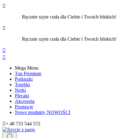

Ręcznie szyte cuda dla Ciebie i Twoich bliskich!

Ręcznie szyte cuda dla Ciebie i Twoich bliskich!


Mega Menu
Top Premium
Poduszki
Torebki
Nerki
Plecaki
Akcesoria
Promocje
Nowe produkty
NOWOŚCI

+ 48 733 544 572