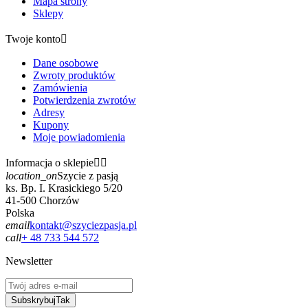
Mapa strony
Sklepy
Twoje konto

Dane osobowe
Zwroty produktów
Zamówienia
Potwierdzenia zwrotów
Adresy
Kupony
Moje powiadomienia
Informacja o sklepie


location_on
Szycie z pasją
ks. Bp. I. Krasickiego 5/20
41-500 Chorzów
Polska
email
kontakt@szyciezpasja.pl
call
+ 48 733 544 572
Newsletter
Subskrybuj
Tak