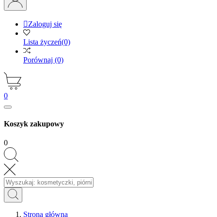

Zaloguj się
Lista życzeń
(0)
Porównaj
(0)
0
Koszyk zakupowy
0
Strona główna