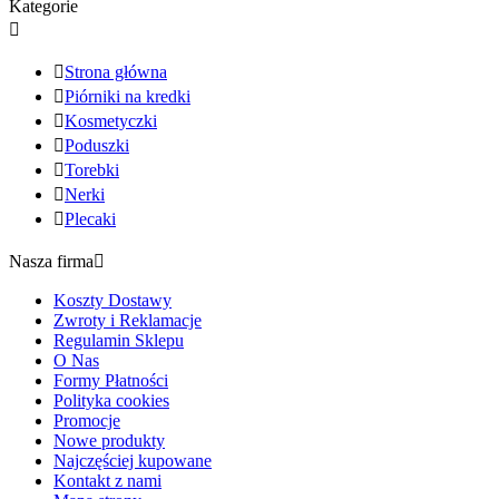
Kategorie


Strona główna

Piórniki na kredki

Kosmetyczki

Poduszki

Torebki

Nerki

Plecaki
Nasza firma

Koszty Dostawy
Zwroty i Reklamacje
Regulamin Sklepu
O Nas
Formy Płatności
Polityka cookies
Promocje
Nowe produkty
Najczęściej kupowane
Kontakt z nami