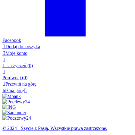
Facebook

Dodaj do koszyka

Moje konto

Lista życzeń
(0)

Porównaj (
0
)

Przewiń na górę
Idź na górę

© 2024 - Szycie z Pasją. Wszystkie prawa zastrzeżone.