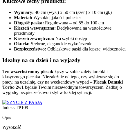
Kluczowe cechy produktu:
Wymiary:
40 cm (wys.) x 50 cm (szer.) x 10 cm (gł.)
Materiał:
Wysokiej jakości poliester
Długość paska:
Regulowana – od 55 do 100 cm
Kieszeń wewnętrzna:
Dedykowana na wartościowe
przedmioty
Kieszeń zewnętrzna:
Na szybki dostęp
Okucia:
Srebrne, eleganckie wykończenie
Bezpieczeństwo:
Odblaskowe paski dla lepszej widoczności
Idealny na co dzień i na wyjazdy
Ten
wszechstronny plecak
łączy w sobie zalety torebki i
klasycznego plecaka. Niezależnie od tego, czy wybierasz się do
pracy, na uczelnię, czy na weekendowy wypad –
Plecak Damski
Torbo 2w1
będzie Twoim niezawodnym towarzyszem. Zadbaj o
wygodę, bezpieczeństwo i styl w każdej sytuacji.
Indeks
TP109
Opis
Wysokość