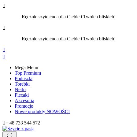

Ręcznie szyte cuda dla Ciebie i Twoich bliskich!

Ręcznie szyte cuda dla Ciebie i Twoich bliskich!


Mega Menu
Top Premium
Poduszki
Torebki
Nerki
Plecaki
Akcesoria
Promocje
Nowe produkty
NOWOŚCI

+ 48 733 544 572