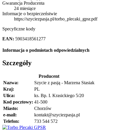
Gwarancja Producenta
24 miesiące
Informacje o bezpieczeństwie
https://szyciezpasja.pl/torbo_plecaki_gpsr.pdf
Specyficzne kody
EAN:
5903418561277
Informacja o podmiotach odpowiedzialnych
Szczegóły
Producent
Nazwa:
Szycie z pasją - Marzena Stasiak
Kraj:
PL
Ulica:
ks. Bp. I. Krasickiego 5/20
Kod pocztowy:
41-500
Miasto:
Chorzów
e-mail:
kontakt@szyciezpasja.pl
Telefon:
733 544 572