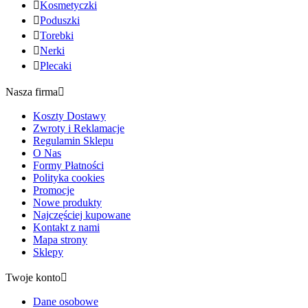

Kosmetyczki

Poduszki

Torebki

Nerki

Plecaki
Nasza firma

Koszty Dostawy
Zwroty i Reklamacje
Regulamin Sklepu
O Nas
Formy Płatności
Polityka cookies
Promocje
Nowe produkty
Najczęściej kupowane
Kontakt z nami
Mapa strony
Sklepy
Twoje konto

Dane osobowe