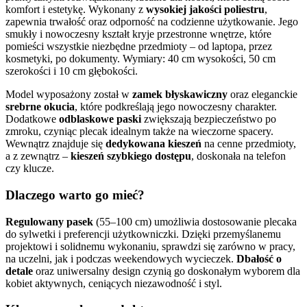
komfort i estetykę. Wykonany z
wysokiej jakości poliestru
,
zapewnia trwałość oraz odporność na codzienne użytkowanie. Jego
smukły i nowoczesny kształt kryje przestronne wnętrze, które
pomieści wszystkie niezbędne przedmioty – od laptopa, przez
kosmetyki, po dokumenty. Wymiary: 40 cm wysokości, 50 cm
szerokości i 10 cm głębokości.
Model wyposażony został w
zamek błyskawiczny
oraz eleganckie
srebrne okucia
, które podkreślają jego nowoczesny charakter.
Dodatkowe
odblaskowe paski
zwiększają bezpieczeństwo po
zmroku, czyniąc plecak idealnym także na wieczorne spacery.
Wewnątrz znajduje się
dedykowana kieszeń
na cenne przedmioty,
a z zewnątrz –
kieszeń szybkiego dostępu
, doskonała na telefon
czy klucze.
Dlaczego warto go mieć?
Regulowany pasek
(55–100 cm) umożliwia dostosowanie plecaka
do sylwetki i preferencji użytkowniczki. Dzięki przemyślanemu
projektowi i solidnemu wykonaniu, sprawdzi się zarówno w pracy,
na uczelni, jak i podczas weekendowych wycieczek.
Dbałość o
detale
oraz uniwersalny design czynią go doskonałym wyborem dla
kobiet aktywnych, ceniących niezawodność i styl.