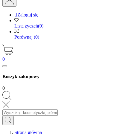

Zaloguj się
Lista życzeń
(0)
Porównaj
(0)
0
Koszyk zakupowy
0
Strona główna