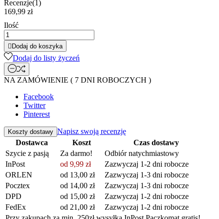
Recenzje(1)
169,99 zł
Ilość

Dodaj do koszyka
Dodaj do listy życzeń
NA ZAMÓWIENIE ( 7 DNI ROBOCZYCH )
Facebook
Twitter
Pinterest
Napisz swoją recenzję
Koszty dostawy
Dostawca
Koszt
Czas dostawy
Szycie z pasją
Za darmo!
Odbiór natychmiastowy
InPost
od 9,99 zł
Zazwyczaj 1-2 dni robocze
ORLEN
od 13,00 zł
Zazwyczaj 1-3 dni robocze
Pocztex
od 14,00 zł
Zazwyczaj 1-3 dni robocze
DPD
od 15,00 zł
Zazwyczaj 1-2 dni robocze
FedEx
od 21,00 zł
Zazwyczaj 1-2 dni robocze
Przy zakupach za min. 250zł wysyłka InPost Paczkomat gratis!