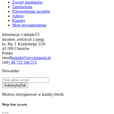
Zwroty produktów
Zamówienia
Potwierdzenia zwrotów
Adresy
Kupony
Moje powiadomienia
Informacja o sklepie


location_on
Szycie z pasją
ks. Bp. I. Krasickiego 5/20
41-500 Chorzów
Polska
email
kontakt@szyciezpasja.pl
call
+ 48 733 544 572
Newsletter
Subskrybuj
Tak
Możesz zrezygnować w każdej chwili.
Moje listy życzeń