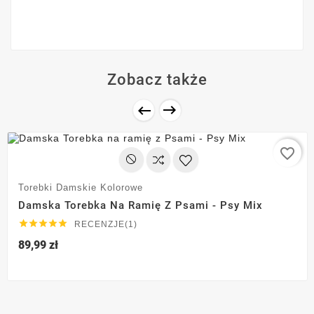
Zobacz także


favorite_border
Torebki Damskie Kolorowe
Damska Torebka Na Ramię Z Psami - Psy Mix





RECENZJE(1)
89,99 zł