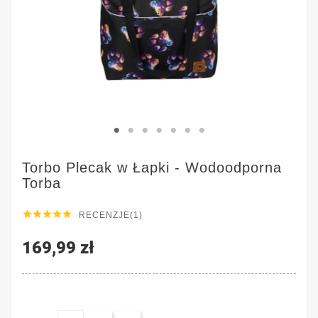
Torbo Plecak w Łapki - Wodoodporna
Torba





RECENZJE(1)
169,99 zł