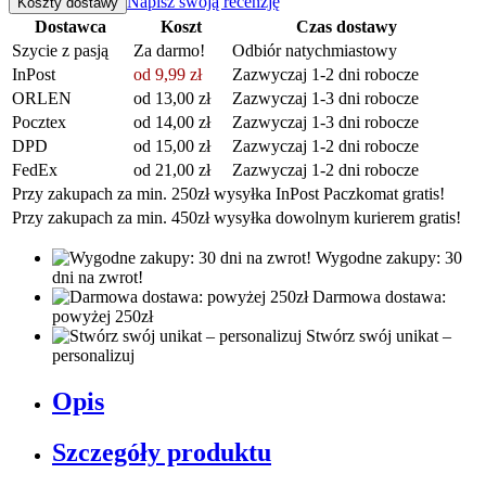
Napisz swoją recenzję
Koszty dostawy
Dostawca
Koszt
Czas dostawy
Szycie z pasją
Za darmo!
Odbiór natychmiastowy
InPost
od 9,99 zł
Zazwyczaj 1-2 dni robocze
ORLEN
od 13,00 zł
Zazwyczaj 1-3 dni robocze
Pocztex
od 14,00 zł
Zazwyczaj 1-3 dni robocze
DPD
od 15,00 zł
Zazwyczaj 1-2 dni robocze
FedEx
od 21,00 zł
Zazwyczaj 1-2 dni robocze
Przy zakupach za min. 250zł wysyłka InPost Paczkomat gratis!
Przy zakupach za min. 450zł wysyłka dowolnym kurierem gratis!
Wygodne zakupy: 30
dni na zwrot!
Darmowa dostawa:
powyżej 250zł
Stwórz swój unikat –
personalizuj
Opis
Szczegóły produktu