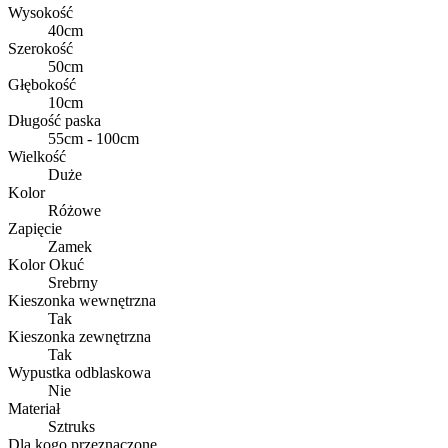
Wysokość
40cm
Szerokość
50cm
Głębokość
10cm
Długość paska
55cm - 100cm
Wielkość
Duże
Kolor
Różowe
Zapięcie
Zamek
Kolor Okuć
Srebrny
Kieszonka wewnętrzna
Tak
Kieszonka zewnętrzna
Tak
Wypustka odblaskowa
Nie
Materiał
Sztruks
Dla kogo przeznaczone