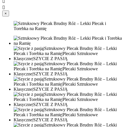


×