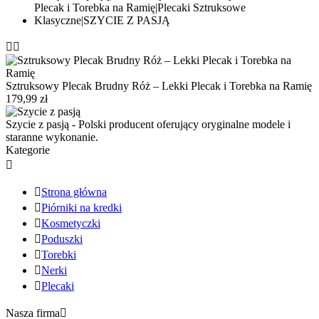


Sztruksowy Plecak Brudny Róż – Lekki Plecak i Torebka na Ramię
179,99 zł
Szycie z pasją - Polski producent oferujący oryginalne modele i
staranne wykonanie.
Kategorie


Strona główna

Piórniki na kredki

Kosmetyczki

Poduszki

Torebki

Nerki

Plecaki
Nasza firma
