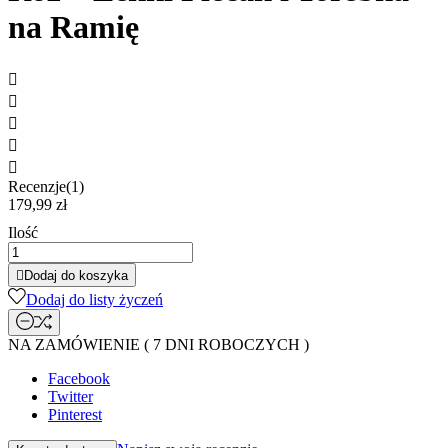
na Ramię





Recenzje(1)
179,99 zł
Ilość

Dodaj do koszyka
Dodaj do listy życzeń
NA ZAMÓWIENIE ( 7 DNI ROBOCZYCH )
Facebook
Twitter
Pinterest