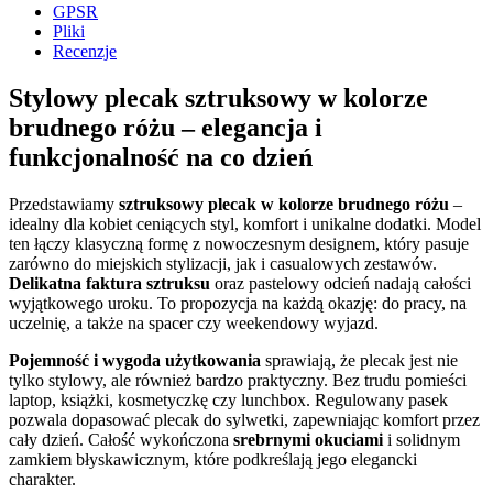
GPSR
Pliki
Recenzje
Stylowy plecak sztruksowy w kolorze
brudnego różu – elegancja i
funkcjonalność na co dzień
Przedstawiamy
sztruksowy plecak w kolorze brudnego różu
–
idealny dla kobiet ceniących styl, komfort i unikalne dodatki. Model
ten łączy klasyczną formę z nowoczesnym designem, który pasuje
zarówno do miejskich stylizacji, jak i casualowych zestawów.
Delikatna faktura sztruksu
oraz pastelowy odcień nadają całości
wyjątkowego uroku. To propozycja na każdą okazję: do pracy, na
uczelnię, a także na spacer czy weekendowy wyjazd.
Pojemność i wygoda użytkowania
sprawiają, że plecak jest nie
tylko stylowy, ale również bardzo praktyczny. Bez trudu pomieści
laptop, książki, kosmetyczkę czy lunchbox. Regulowany pasek
pozwala dopasować plecak do sylwetki, zapewniając komfort przez
cały dzień. Całość wykończona
srebrnymi okuciami
i solidnym
zamkiem błyskawicznym, które podkreślają jego elegancki
charakter.