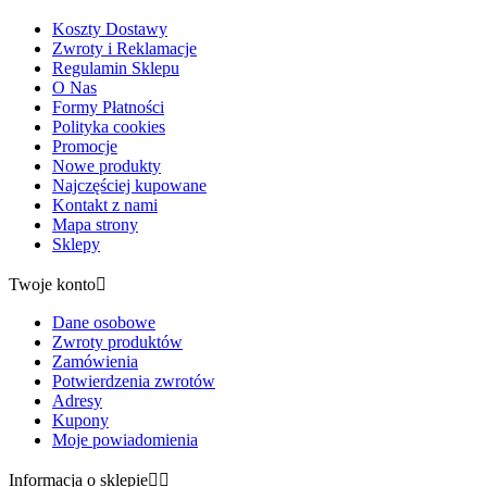
Koszty Dostawy
Zwroty i Reklamacje
Regulamin Sklepu
O Nas
Formy Płatności
Polityka cookies
Promocje
Nowe produkty
Najczęściej kupowane
Kontakt z nami
Mapa strony
Sklepy
Twoje konto

Dane osobowe
Zwroty produktów
Zamówienia
Potwierdzenia zwrotów
Adresy
Kupony
Moje powiadomienia
Informacja o sklepie

