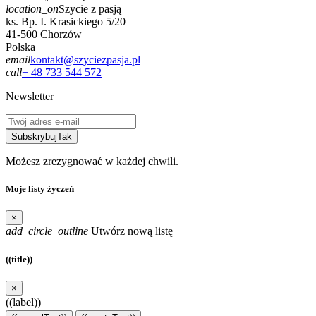
location_on
Szycie z pasją
ks. Bp. I. Krasickiego 5/20
41-500 Chorzów
Polska
email
kontakt@szyciezpasja.pl
call
+ 48 733 544 572
Newsletter
Subskrybuj
Tak
Możesz zrezygnować w każdej chwili.
Moje listy życzeń
×
add_circle_outline
Utwórz nową listę
((title))
×
((label))