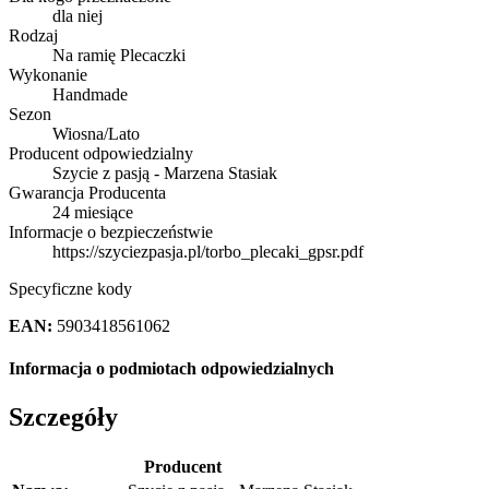
dla niej
Rodzaj
Na ramię Plecaczki
Wykonanie
Handmade
Sezon
Wiosna/Lato
Producent odpowiedzialny
Szycie z pasją - Marzena Stasiak
Gwarancja Producenta
24 miesiące
Informacje o bezpieczeństwie
https://szyciezpasja.pl/torbo_plecaki_gpsr.pdf
Specyficzne kody
EAN:
5903418561062
Informacja o podmiotach odpowiedzialnych
Szczegóły
Producent