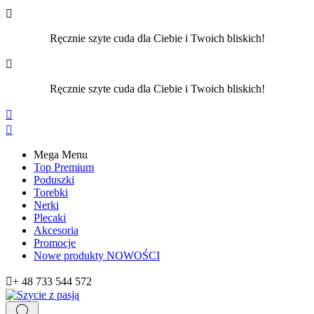

Ręcznie szyte cuda dla Ciebie i Twoich bliskich!

Ręcznie szyte cuda dla Ciebie i Twoich bliskich!


Mega Menu
Top Premium
Poduszki
Torebki
Nerki
Plecaki
Akcesoria
Promocje
Nowe produkty
NOWOŚCI

+ 48 733 544 572