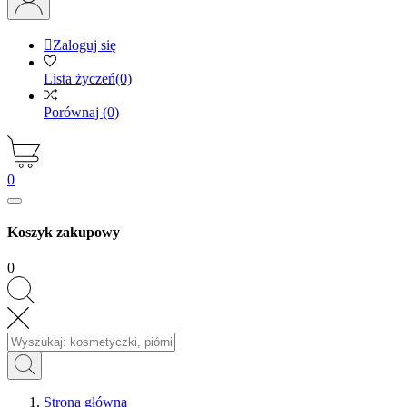

Zaloguj się
Lista życzeń
(0)
Porównaj
(0)
0
Koszyk zakupowy
0
Strona główna