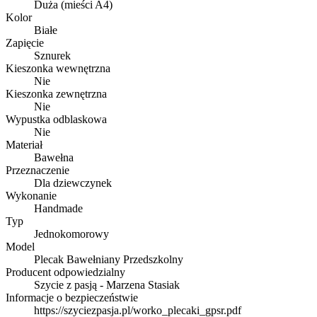
Duża (mieści A4)
Kolor
Białe
Zapięcie
Sznurek
Kieszonka wewnętrzna
Nie
Kieszonka zewnętrzna
Nie
Wypustka odblaskowa
Nie
Materiał
Bawełna
Przeznaczenie
Dla dziewczynek
Wykonanie
Handmade
Typ
Jednokomorowy
Model
Plecak Bawełniany Przedszkolny
Producent odpowiedzialny
Szycie z pasją - Marzena Stasiak
Informacje o bezpieczeństwie
https://szyciezpasja.pl/worko_plecaki_gpsr.pdf