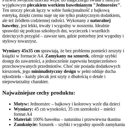
wyjątkowym
plecakiem workiem bawełnianym "Jednorożec"
.
Ten uroczy plecak łączy w sobie funkcjonalność z bajkową
estetyką, dzięki czemu staje się nie tylko praktycznym dodatkiem,
ale też źródłem codziennej radości. Wykonany z
naturalnej
bawełny
, jest lekki, trwały i wygodny w noszeniu. Idealnie
sprawdzi się podczas szkolnych dni, wycieczek i wszelkich
dziecięcych przygód – zawsze tam, gdzie potrzebny jest wygodny i
stylowy towarzysz.
Wymiary 45x35 cm
sprawiają, że bez problemu pomieści zeszyty i
książki w formacie A4.
Zamykany na sznurek
, oferuje szybki
dostęp do zawartości, a jednocześnie zapewnia bezpieczeństwo
przechowywanych przedmiotów. Choć nie posiada dodatkowych
kieszonek, jego
minimalistyczny design
w pełni oddaje ducha
rękodzieła – każdy plecak jest szyty z dbałością o detale i
niepowtarzalny charakter.
Najważniejsze cechy produktu:
Motyw:
Jednorożec – bajkowy i kolorowy wzór dla dzieci
Wymiary:
45 cm wysokości, 35 cm szerokości – mieści
format A4
Materiał:
100% bawełna – naturalna i przewiewna tkanina
Zamknięcie:
Sznurek – szybki i wygodny sposób zamykania