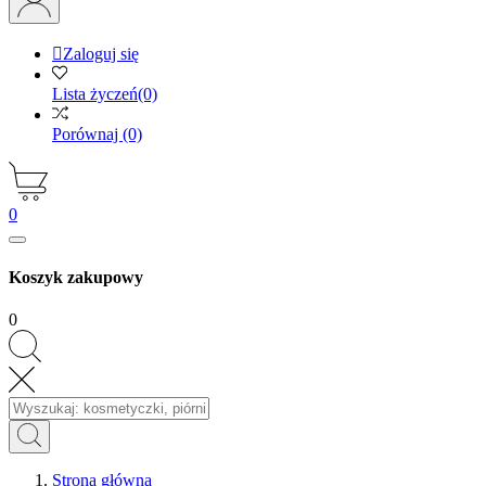

Zaloguj się
Lista życzeń
(0)
Porównaj
(0)
0
Koszyk zakupowy
0
Strona główna