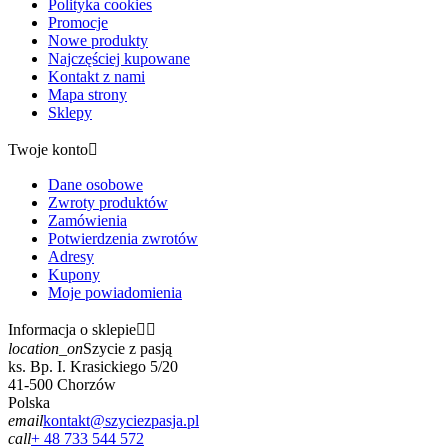
Polityka cookies
Promocje
Nowe produkty
Najczęściej kupowane
Kontakt z nami
Mapa strony
Sklepy
Twoje konto

Dane osobowe
Zwroty produktów
Zamówienia
Potwierdzenia zwrotów
Adresy
Kupony
Moje powiadomienia
Informacja o sklepie


location_on
Szycie z pasją
ks. Bp. I. Krasickiego 5/20
41-500 Chorzów
Polska
email
kontakt@szyciezpasja.pl
call
+ 48 733 544 572