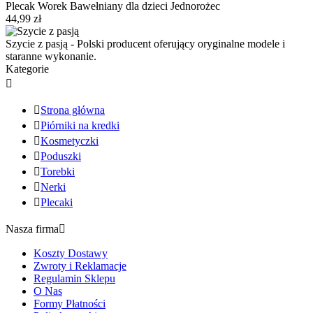
Plecak Worek Bawełniany dla dzieci Jednorożec
44,99 zł
Szycie z pasją - Polski producent oferujący oryginalne modele i
staranne wykonanie.
Kategorie


Strona główna

Piórniki na kredki

Kosmetyczki

Poduszki

Torebki

Nerki

Plecaki
Nasza firma

Koszty Dostawy
Zwroty i Reklamacje
Regulamin Sklepu
O Nas
Formy Płatności