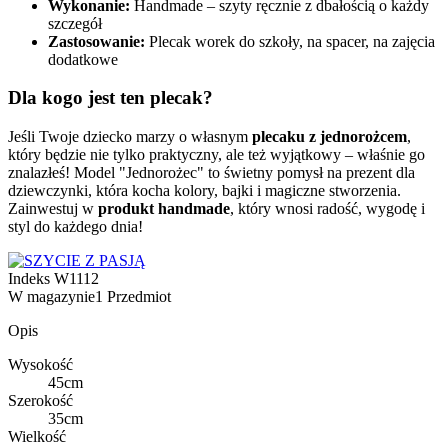
Wykonanie:
Handmade – szyty ręcznie z dbałością o każdy
szczegół
Zastosowanie:
Plecak worek do szkoły, na spacer, na zajęcia
dodatkowe
Dla kogo jest ten plecak?
Jeśli Twoje dziecko marzy o własnym
plecaku z jednorożcem
,
który będzie nie tylko praktyczny, ale też wyjątkowy – właśnie go
znalazłeś! Model "Jednorożec" to świetny pomysł na prezent dla
dziewczynki, która kocha kolory, bajki i magiczne stworzenia.
Zainwestuj w
produkt handmade
, który wnosi radość, wygodę i
styl do każdego dnia!
Indeks
W1112
W magazynie
1 Przedmiot
Opis
Wysokość
45cm
Szerokość
35cm
Wielkość