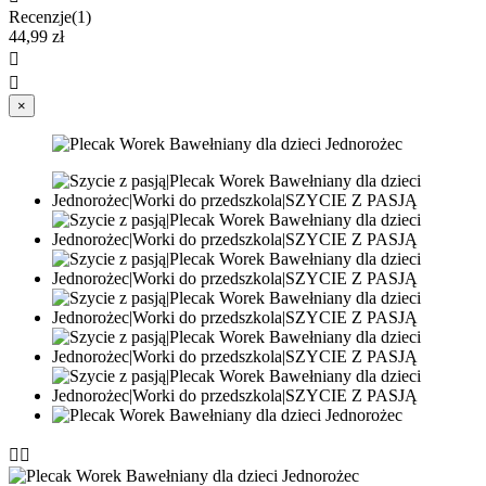
Recenzje(1)
44,99 zł


×

