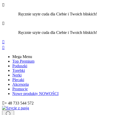

Ręcznie szyte cuda dla Ciebie i Twoich bliskich!

Ręcznie szyte cuda dla Ciebie i Twoich bliskich!


Mega Menu
Top Premium
Poduszki
Torebki
Nerki
Plecaki
Akcesoria
Promocje
Nowe produkty
NOWOŚCI

+ 48 733 544 572