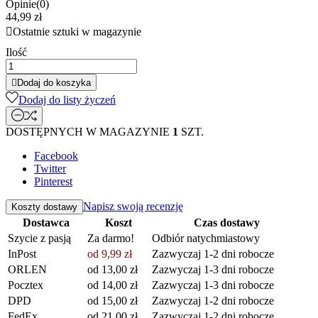
Opinie(0)
44,99 zł

Ostatnie sztuki w magazynie
Ilość

Dodaj do koszyka
Dodaj do listy życzeń
DOSTĘPNYCH W MAGAZYNIE
1
SZT.
Facebook
Twitter
Pinterest
Napisz swoją recenzję
Koszty dostawy
Dostawca
Koszt
Czas dostawy
Szycie z pasją
Za darmo!
Odbiór natychmiastowy
InPost
od 9,99 zł
Zazwyczaj 1-2 dni robocze
ORLEN
od 13,00 zł
Zazwyczaj 1-3 dni robocze
Pocztex
od 14,00 zł
Zazwyczaj 1-3 dni robocze
DPD
od 15,00 zł
Zazwyczaj 1-2 dni robocze
FedEx
od 21,00 zł
Zazwyczaj 1-2 dni robocze