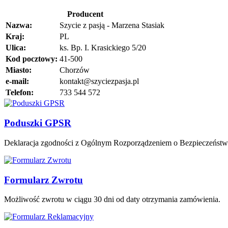
Producent
Nazwa:
Szycie z pasją - Marzena Stasiak
Kraj:
PL
Ulica:
ks. Bp. I. Krasickiego 5/20
Kod pocztowy:
41-500
Miasto:
Chorzów
e-mail:
kontakt@szyciezpasja.pl
Telefon:
733 544 572
Poduszki GPSR
Deklaracja zgodności z Ogólnym Rozporządzeniem o Bezpieczeńst
Formularz Zwrotu
Możliwość zwrotu w ciągu 30 dni od daty otrzymania zamówienia.