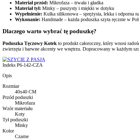
Materiał przód:
Mikrofaza – trwała i gładka
Materiał tył:
Minky – puszysty i miękki w dotyku
Wypełnienie:
Kulka silikonowa – sprężysta, lekka i odporna n
Wykonanie:
Handmade – każda poduszka szyta ręcznie w Pol
Dlaczego warto wybrać tę poduszkę?
Poduszka Tęczowy Kotek
to produkt całoroczny, który wnosi radoś
zwierzęta i barwne akcenty we wnętrzu. Dopracowany w każdym szc
Indeks
P6-142-CZA
Opis
Rozmiar
40x40 CM
Przód poduszki
Mikrofaza
Wzór materiału
Koty
Tył poduszki
Minky
Kolor
Czarne