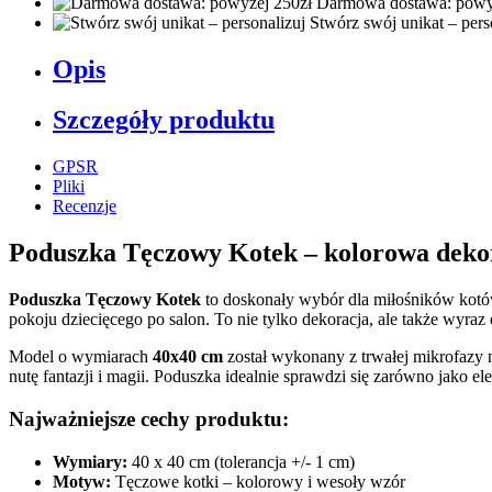
Darmowa dostawa: powy
Stwórz swój unikat – pers
Opis
Szczegóły produktu
GPSR
Pliki
Recenzje
Poduszka Tęczowy Kotek – kolorowa deko
Poduszka Tęczowy Kotek
to doskonały wybór dla miłośników kotów
pokoju dziecięcego po salon. To nie tylko dekoracja, ale także wyraz
Model o wymiarach
40x40 cm
został wykonany z trwałej mikrofazy 
nutę fantazji i magii. Poduszka idealnie sprawdzi się zarówno jako 
Najważniejsze cechy produktu:
Wymiary:
40 x 40 cm (tolerancja +/- 1 cm)
Motyw:
Tęczowe kotki – kolorowy i wesoły wzór