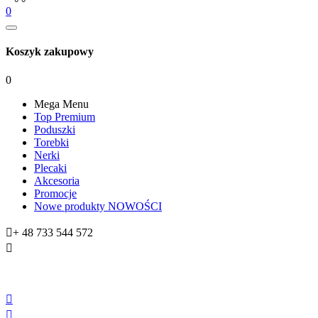
0
Koszyk zakupowy
0
Mega Menu
Top Premium
Poduszki
Torebki
Nerki
Plecaki
Akcesoria
Promocje
Nowe produkty
NOWOŚCI

+ 48 733 544 572


