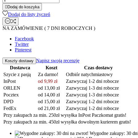

Dodaj do koszyka
Dodaj do listy życzeń
NA ZAMÓWIENIE ( 7 DNI ROBOCZYCH )
Facebook
Twitter
Pinterest
Napisz swoją recenzję
Koszty dostawy
Dostawca
Koszt
Czas dostawy
Szycie z pasją
Za darmo!
Odbiór natychmiastowy
InPost
od 9,99 zł
Zazwyczaj 1-2 dni robocze
ORLEN
od 13,00 zł
Zazwyczaj 1-3 dni robocze
Pocztex
od 14,00 zł
Zazwyczaj 1-3 dni robocze
DPD
od 15,00 zł
Zazwyczaj 1-2 dni robocze
FedEx
od 21,00 zł
Zazwyczaj 1-2 dni robocze
Przy zakupach za min. 250zł wysyłka InPost Paczkomat gratis!
Przy zakupach za min. 450zł wysyłka dowolnym kurierem gratis!
Wygodne zakupy: 30 dni