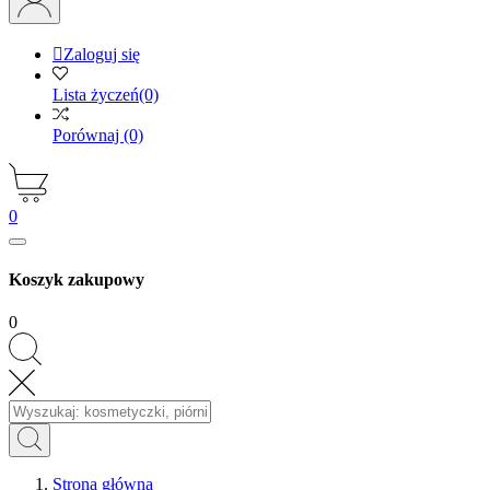

Zaloguj się
Lista życzeń
(0)
Porównaj
(0)
0
Koszyk zakupowy
0
Strona główna