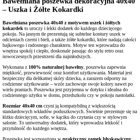
Bawełniana poszewka dekoracyjna 40x40
– Uszka i Żółte Kokardki
Bawełniana poszewka 40x40 z motywem uszek i żółtych
kokardek
to uroczy i lekki dodatek do każdego dziecięcego
pokoju. Na jasnym tle prezentują się subtelne kontury uszek w
odcieniach czerni i bieli, a także żółte kokardki, które nadają całości
bajkowego i radosnego charakteru. Motyw ten wprowadza do
wnętrza spokój i ciepło, doskonale pasując do stylu retro oraz
nowoczesnych przestrzeni dla najmłodszych.
Wykonana z
100% naturalnej bawełny
, poszewka zapewnia
miękkość, przewiewność oraz komfort użytkowania. Materiał jest
bezpieczny dla delikatnej skóry dziecka, a zarazem odporny na
codzienne użytkowanie – wzór zachowuje swoje kolory nawet po
wielu praniach. Poszewka jest przyjemna w dotyku i idealna do
codziennego użytku w domu, przedszkolu czy w pokoju nastolatki.
Rozmiar 40x40 cm
czyni ją kompatybilną z większością
standardowych wkładów poduszkowych. Świetnie prezentuje się na
łóżku dziecięcym, sofie, w kąciku do czytania czy w stylowym
salonie. To uniwersalny dodatek, który wprowadza lekkość i
przytulność do każdego wnętrza.
Poszewka jest wyposażona w
praktyczny zamek błyskawiczny
,