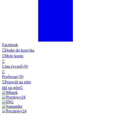
Facebook

Dodaj do koszyka

Moje konto

Lista życzeń
(0)

Porównaj (
0
)

Przewiń na górę
Idź na górę
