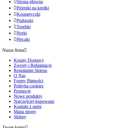

Strona główna

Piórniki na kredki

Kosmetyczki

Poduszki

Torebki

Nerki

Plecaki
Nasza firma

Koszty Dostawy
Zwroty i Reklamacje
Regulamin Sklepu
O Nas
Formy Płatności
Polityka cookies
Promocje
Nowe produkty
Najczęściej kupowane
Kontakt z nami
Mapa strony
Sklepy
Twoje konto
