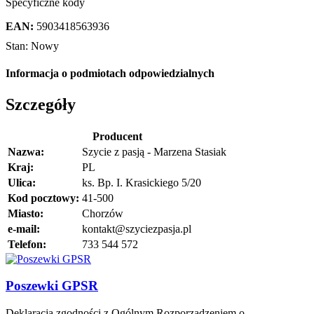
Specyficzne kody
EAN:
5903418563936
Stan:
Nowy
Informacja o podmiotach odpowiedzialnych
Szczegóły
Producent
Nazwa:
Szycie z pasją - Marzena Stasiak
Kraj:
PL
Ulica:
ks. Bp. I. Krasickiego 5/20
Kod pocztowy:
41-500
Miasto:
Chorzów
e-mail:
kontakt@szyciezpasja.pl
Telefon:
733 544 572
Poszewki GPSR
Deklaracja zgodności z Ogólnym Rozporządzeniem o