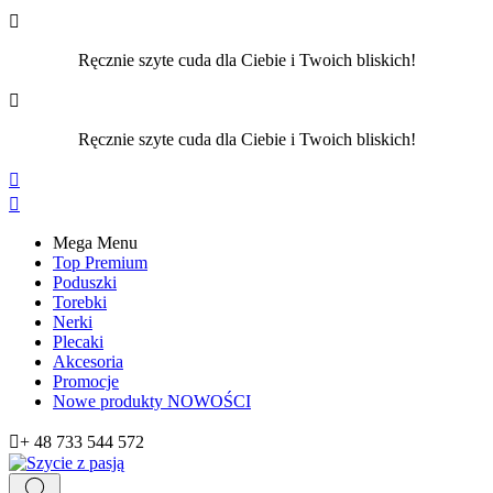

Ręcznie szyte cuda dla Ciebie i Twoich bliskich!

Ręcznie szyte cuda dla Ciebie i Twoich bliskich!


Mega Menu
Top Premium
Poduszki
Torebki
Nerki
Plecaki
Akcesoria
Promocje
Nowe produkty
NOWOŚCI

+ 48 733 544 572