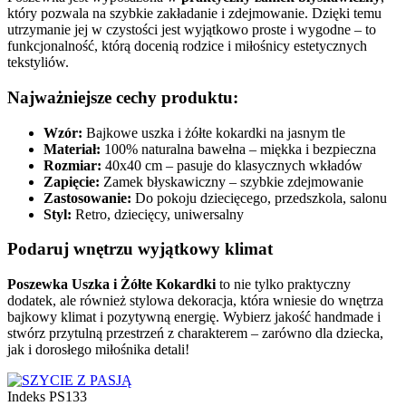
który pozwala na szybkie zakładanie i zdejmowanie. Dzięki temu
utrzymanie jej w czystości jest wyjątkowo proste i wygodne – to
funkcjonalność, którą docenią rodzice i miłośnicy estetycznych
tekstyliów.
Najważniejsze cechy produktu:
Wzór:
Bajkowe uszka i żółte kokardki na jasnym tle
Materiał:
100% naturalna bawełna – miękka i bezpieczna
Rozmiar:
40x40 cm – pasuje do klasycznych wkładów
Zapięcie:
Zamek błyskawiczny – szybkie zdejmowanie
Zastosowanie:
Do pokoju dziecięcego, przedszkola, salonu
Styl:
Retro, dziecięcy, uniwersalny
Podaruj wnętrzu wyjątkowy klimat
Poszewka Uszka i Żółte Kokardki
to nie tylko praktyczny
dodatek, ale również stylowa dekoracja, która wniesie do wnętrza
bajkowy klimat i pozytywną energię. Wybierz jakość handmade i
stwórz przytulną przestrzeń z charakterem – zarówno dla dziecka,
jak i dorosłego miłośnika detali!
Indeks
PS133