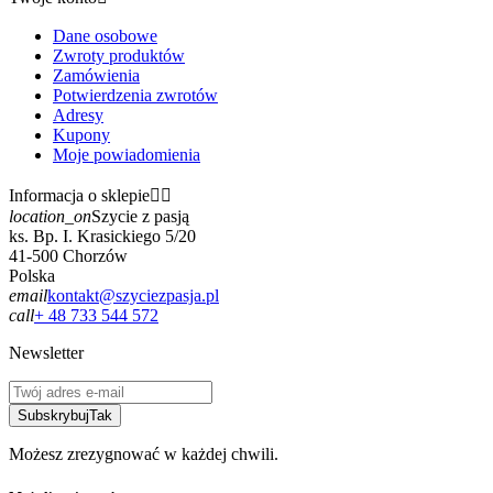
Dane osobowe
Zwroty produktów
Zamówienia
Potwierdzenia zwrotów
Adresy
Kupony
Moje powiadomienia
Informacja o sklepie


location_on
Szycie z pasją
ks. Bp. I. Krasickiego 5/20
41-500 Chorzów
Polska
email
kontakt@szyciezpasja.pl
call
+ 48 733 544 572
Newsletter
Subskrybuj
Tak
Możesz zrezygnować w każdej chwili.