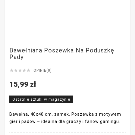
Bawełniana Poszewka Na Poduszkę –
Pady





OPINIE(0)
15,99 zł
Ostatnie sztuki w magazynie
Bawełna, 40x40 cm, zamek. Poszewka z motywem
gier i padów – idealna dla graczy i fanów gamingu.