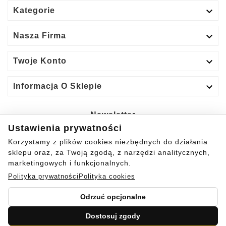

Kategorie

Nasza Firma

Twoje Konto

Informacja O Sklepie
Newsletter
Ustawienia prywatności
Tak
Korzystamy z plików cookies niezbędnych do działania
sklepu oraz, za Twoją zgodą, z narzędzi analitycznych,
Możesz zrezygnować w każdej chwili.
marketingowych i funkcjonalnych.
Polityka prywatności
Polityka cookies
Odrzuć opcjonalne
Dostosuj zgody
© 2024 - Szycie z Pasją. Wszystkie prawa zastrzeżone.