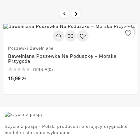


favorite_border
Poszewki Bawełniane
Bawełniana Poszewka Na Poduszkę – Morska
Przygoda





OPINIE(0)
15,99 zł
Szycie z pasją - Polski producent oferujący oryginalne
modele i staranne wykonanie.