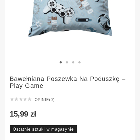
Bawełniana Poszewka Na Poduszkę –
Play Game





OPINIE(0)
15,99 zł
Ostatnie sztuki w magazynie