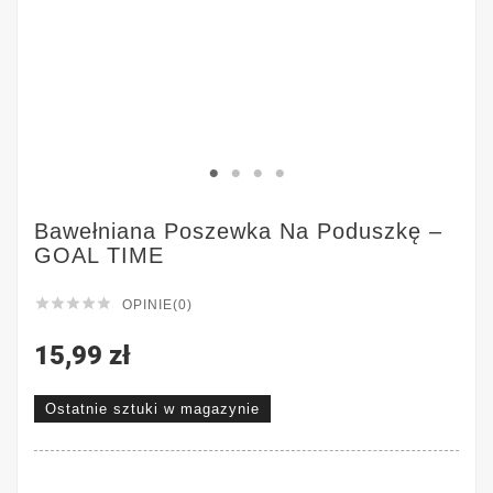
Bawełniana Poszewka Na Poduszkę –
GOAL TIME





OPINIE(0)
15,99 zł
Ostatnie sztuki w magazynie