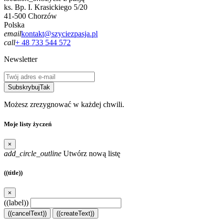
ks. Bp. I. Krasickiego 5/20
41-500 Chorzów
Polska
email
kontakt@szyciezpasja.pl
call
+ 48 733 544 572
Newsletter
Subskrybuj
Tak
Możesz zrezygnować w każdej chwili.
Moje listy życzeń
×
add_circle_outline
Utwórz nową listę
((title))
×
((label))
((cancelText))
((createText))