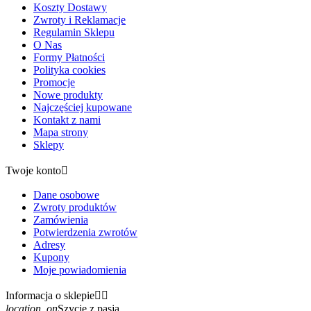
Koszty Dostawy
Zwroty i Reklamacje
Regulamin Sklepu
O Nas
Formy Płatności
Polityka cookies
Promocje
Nowe produkty
Najczęściej kupowane
Kontakt z nami
Mapa strony
Sklepy
Twoje konto

Dane osobowe
Zwroty produktów
Zamówienia
Potwierdzenia zwrotów
Adresy
Kupony
Moje powiadomienia
Informacja o sklepie


location_on
Szycie z pasją