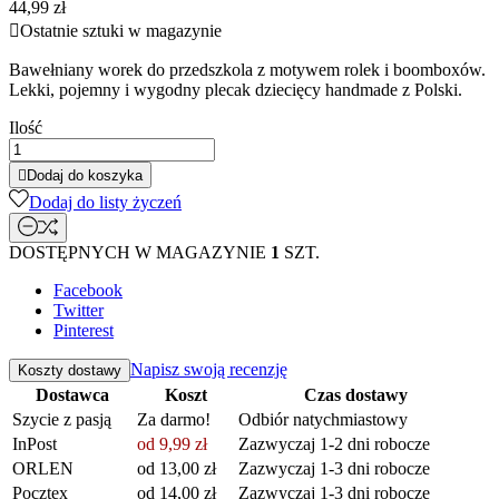
44,99 zł

Ostatnie sztuki w magazynie
Bawełniany worek do przedszkola z motywem rolek i boomboxów.
Lekki, pojemny i wygodny plecak dziecięcy handmade z Polski.
Ilość

Dodaj do koszyka
Dodaj do listy życzeń
DOSTĘPNYCH W MAGAZYNIE
1
SZT.
Facebook
Twitter
Pinterest
Napisz swoją recenzję
Koszty dostawy
Dostawca
Koszt
Czas dostawy
Szycie z pasją
Za darmo!
Odbiór natychmiastowy
InPost
od 9,99 zł
Zazwyczaj 1-2 dni robocze
ORLEN
od 13,00 zł
Zazwyczaj 1-3 dni robocze
Pocztex
od 14,00 zł
Zazwyczaj 1-3 dni robocze