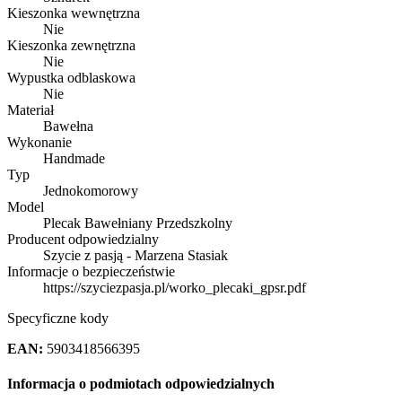
Kieszonka wewnętrzna
Nie
Kieszonka zewnętrzna
Nie
Wypustka odblaskowa
Nie
Materiał
Bawełna
Wykonanie
Handmade
Typ
Jednokomorowy
Model
Plecak Bawełniany Przedszkolny
Producent odpowiedzialny
Szycie z pasją - Marzena Stasiak
Informacje o bezpieczeństwie
https://szyciezpasja.pl/worko_plecaki_gpsr.pdf
Specyficzne kody
EAN:
5903418566395
Informacja o podmiotach odpowiedzialnych