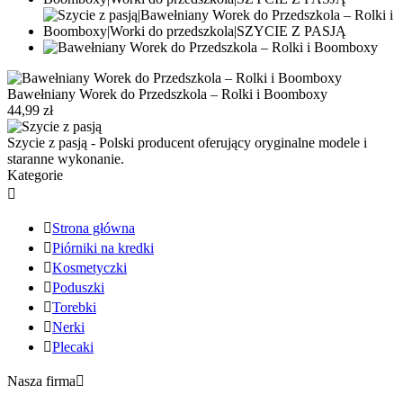
Bawełniany Worek do Przedszkola – Rolki i Boomboxy
44,99 zł
Szycie z pasją - Polski producent oferujący oryginalne modele i
staranne wykonanie.
Kategorie


Strona główna

Piórniki na kredki

Kosmetyczki

Poduszki

Torebki

Nerki

Plecaki
Nasza firma
