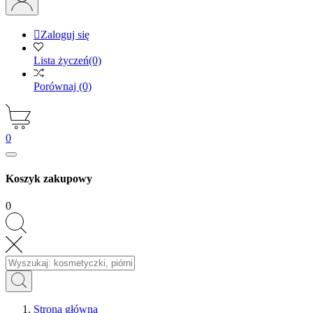

Zaloguj się
Lista życzeń
(0)
Porównaj
(0)
0
Koszyk zakupowy
0
Strona główna