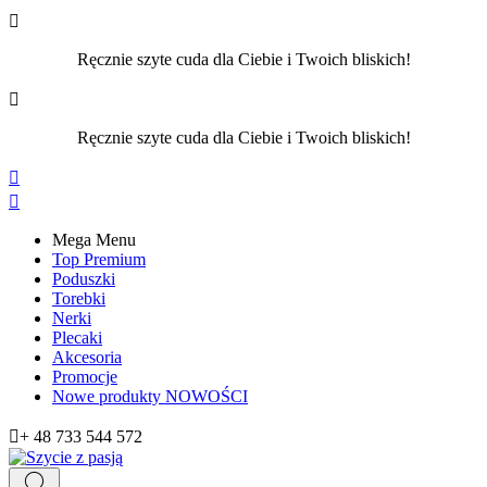

Ręcznie szyte cuda dla Ciebie i Twoich bliskich!

Ręcznie szyte cuda dla Ciebie i Twoich bliskich!


Mega Menu
Top Premium
Poduszki
Torebki
Nerki
Plecaki
Akcesoria
Promocje
Nowe produkty
NOWOŚCI

+ 48 733 544 572