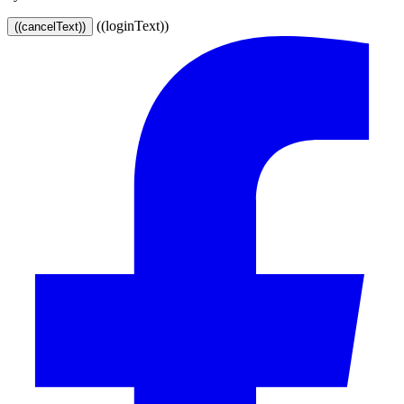
((loginText))
((cancelText))