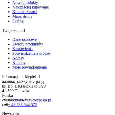
Nowe produkty
Najczęściej kupowane
Kontakt z nami
Mapa strony
Sklepy
Twoje konto

Dane osobowe
Zwroty produktów
Zamówienia
Potwierdzenia zwrotów
Adresy
Kupony
Moje powiadomienia
Informacja o sklepie


location_on
Szycie z pasją
ks. Bp. I. Krasickiego 5/20
41-500 Chorzów
Polska
email
kontakt@szyciezpasja.pl
call
+ 48 733 544 572
Newsletter