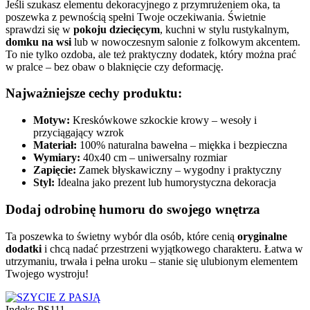
Jeśli szukasz elementu dekoracyjnego z przymrużeniem oka, ta
poszewka z pewnością spełni Twoje oczekiwania. Świetnie
sprawdzi się w
pokoju dziecięcym
, kuchni w stylu rustykalnym,
domku na wsi
lub w nowoczesnym salonie z folkowym akcentem.
To nie tylko ozdoba, ale też praktyczny dodatek, który można prać
w pralce – bez obaw o blaknięcie czy deformację.
Najważniejsze cechy produktu:
Motyw:
Kreskówkowe szkockie krowy – wesoły i
przyciągający wzrok
Materiał:
100% naturalna bawełna – miękka i bezpieczna
Wymiary:
40x40 cm – uniwersalny rozmiar
Zapięcie:
Zamek błyskawiczny – wygodny i praktyczny
Styl:
Idealna jako prezent lub humorystyczna dekoracja
Dodaj odrobinę humoru do swojego wnętrza
Ta poszewka to świetny wybór dla osób, które cenią
oryginalne
dodatki
i chcą nadać przestrzeni wyjątkowego charakteru. Łatwa w
utrzymaniu, trwała i pełna uroku – stanie się ulubionym elementem
Twojego wystroju!
Indeks
PS111