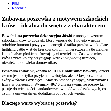
Pliki
Recenzje
Zabawna poszewka z motywem szkockich
krów – idealna do wnętrz z charakterem
Bawełniana poszewka dekoracyjna 40x40
z uroczym wzorem
szkockich krów to dodatek, który wniesie do Twojego wnętrza
odrobinę humoru i pozytywnej energii. Grafika przedstawia kudłate
highland cattle w stylu kreskówkowym, umieszczone na tle zielonej
łąki z białym płotkiem i fruwającymi trzmielami. Zabawne miny
krów i żywe kolory przyciągają wzrok i wywołują uśmiech,
niezależnie od wieku domowników.
Poszewka została wykonana w 100% z
naturalnej bawełny
, dzięki
czemu jest nie tylko przyjemna w dotyku, ale też bezpieczna dla
skóry – również dziecięcej. Materiał jest oddychający, wytrzymały i
łatwy w pielęgnacji. Wymiary
40x40 cm
sprawiają, że poszewka
pasuje do większości standardowych wkładów poduszkowych, co
czyni ją uniwersalnym dodatkiem do różnych wnętrz.
Dlaczego warto wybrać tę poszewkę?