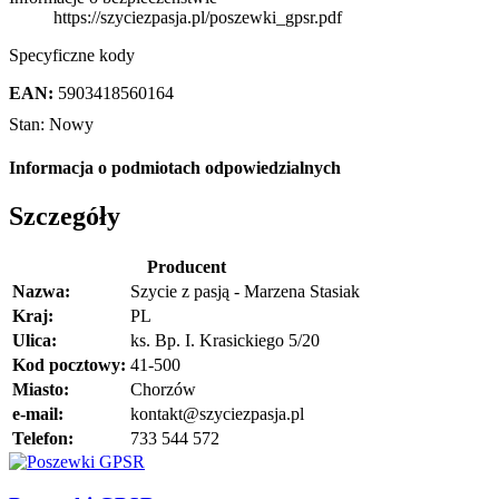
https://szyciezpasja.pl/poszewki_gpsr.pdf
Specyficzne kody
EAN:
5903418560164
Stan:
Nowy
Informacja o podmiotach odpowiedzialnych
Szczegóły
Producent
Nazwa:
Szycie z pasją - Marzena Stasiak
Kraj:
PL
Ulica:
ks. Bp. I. Krasickiego 5/20
Kod pocztowy:
41-500
Miasto:
Chorzów
e-mail:
kontakt@szyciezpasja.pl
Telefon:
733 544 572