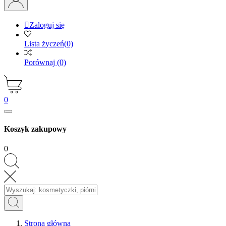

Zaloguj się
Lista życzeń
(0)
Porównaj
(0)
0
Koszyk zakupowy
0
Strona główna