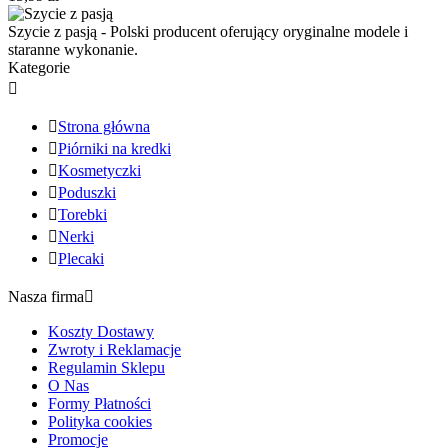
Szycie z pasją - Polski producent oferujący oryginalne modele i
staranne wykonanie.
Kategorie


Strona główna

Piórniki na kredki

Kosmetyczki

Poduszki

Torebki

Nerki

Plecaki
Nasza firma

Koszty Dostawy
Zwroty i Reklamacje
Regulamin Sklepu
O Nas
Formy Płatności
Polityka cookies
Promocje