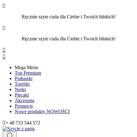

Ręcznie szyte cuda dla Ciebie i Twoich bliskich!

Ręcznie szyte cuda dla Ciebie i Twoich bliskich!


Mega Menu
Top Premium
Poduszki
Torebki
Nerki
Plecaki
Akcesoria
Promocje
Nowe produkty
NOWOŚCI

+ 48 733 544 572