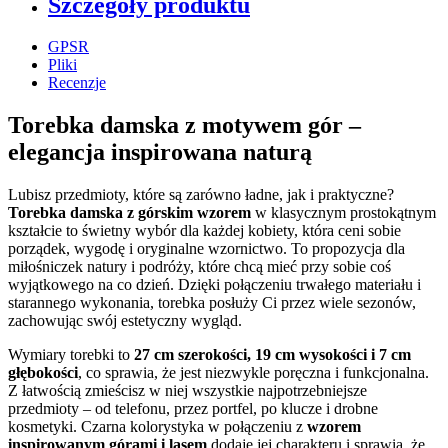
Szczegóły produktu
GPSR
Pliki
Recenzje
Torebka damska z motywem gór –
elegancja inspirowana naturą
Lubisz przedmioty, które są zarówno ładne, jak i praktyczne?
Torebka damska z górskim wzorem
w klasycznym prostokątnym
kształcie to świetny wybór dla każdej kobiety, która ceni sobie
porządek, wygodę i oryginalne wzornictwo. To propozycja dla
miłośniczek natury i podróży, które chcą mieć przy sobie coś
wyjątkowego na co dzień. Dzięki połączeniu trwałego materiału i
starannego wykonania, torebka posłuży Ci przez wiele sezonów,
zachowując swój estetyczny wygląd.
Wymiary torebki to
27 cm szerokości, 19 cm wysokości i 7 cm
głębokości
, co sprawia, że jest niezwykle poręczna i funkcjonalna.
Z łatwością zmieścisz w niej wszystkie najpotrzebniejsze
przedmioty – od telefonu, przez portfel, po klucze i drobne
kosmetyki. Czarna kolorystyka w połączeniu z
wzorem
inspirowanym górami i lasem
dodaje jej charakteru i sprawia, że