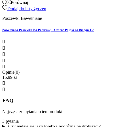
Porównaj
Dodaj do listy życzeń
Poszewki Bawełniane
Bawełniana Poszewka Na Poduszkę – Czarne Pająki na Białym Tle





Opinie(0)
15,99 zł


FAQ
Najczęstsze pytania o ten produkt.
3 pytania
Czy nadaje się jako torebka podróżna na drobiazgi?