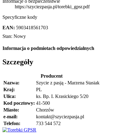
Informacje o bezpieczeństwie
https://szyciezpasja.pl/torebki_gpsr.pdf
Specyficzne kody
EAN:
5903418561703
Stan:
Nowy
Informacja o podmiotach odpowiedzialnych
Szczegóły
Producent
Nazwa:
Szycie z pasją - Marzena Stasiak
Kraj:
PL
Ulica:
ks. Bp. I. Krasickiego 5/20
Kod pocztowy:
41-500
Miasto:
Chorzów
e-mail:
kontakt@szyciezpasja.pl
Telefon:
733 544 572