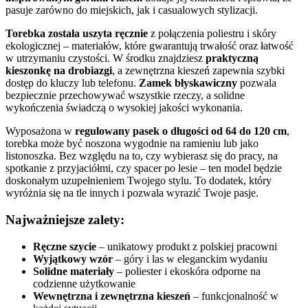
pasuje zarówno do miejskich, jak i casualowych stylizacji.
Torebka została uszyta ręcznie
z połączenia poliestru i skóry
ekologicznej – materiałów, które gwarantują trwałość oraz łatwość
w utrzymaniu czystości. W środku znajdziesz
praktyczną
kieszonkę na drobiazgi
, a zewnętrzna kieszeń zapewnia szybki
dostęp do kluczy lub telefonu.
Zamek błyskawiczny
pozwala
bezpiecznie przechowywać wszystkie rzeczy, a solidne
wykończenia świadczą o wysokiej jakości wykonania.
Wyposażona w
regulowany pasek o długości od 64 do 120 cm
,
torebka może być noszona wygodnie na ramieniu lub jako
listonoszka. Bez względu na to, czy wybierasz się do pracy, na
spotkanie z przyjaciółmi, czy spacer po lesie – ten model będzie
doskonałym uzupełnieniem Twojego stylu. To dodatek, który
wyróżnia się na tle innych i pozwala wyrazić Twoje pasje.
Najważniejsze zalety:
Ręczne szycie
– unikatowy produkt z polskiej pracowni
Wyjątkowy wzór
– góry i las w eleganckim wydaniu
Solidne materiały
– poliester i ekoskóra odporne na
codzienne użytkowanie
Wewnętrzna i zewnętrzna kieszeń
– funkcjonalność w