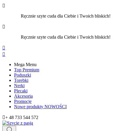

Ręcznie szyte cuda dla Ciebie i Twoich bliskich!

Ręcznie szyte cuda dla Ciebie i Twoich bliskich!


Mega Menu
Top Premium
Poduszki
Torebki
Nerki
Plecaki
Akcesoria
Promocje
Nowe produkty
NOWOŚCI

+ 48 733 544 572