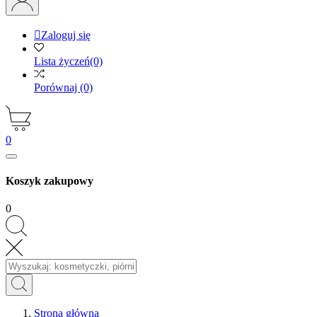

Zaloguj się
Lista życzeń
(0)
Porównaj
(0)
0
Koszyk zakupowy
0
Strona główna