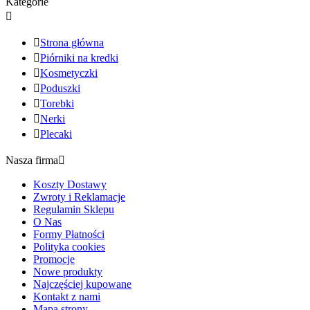
Kategorie


Strona główna

Piórniki na kredki

Kosmetyczki

Poduszki

Torebki

Nerki

Plecaki
Nasza firma

Koszty Dostawy
Zwroty i Reklamacje
Regulamin Sklepu
O Nas
Formy Płatności
Polityka cookies
Promocje
Nowe produkty
Najczęściej kupowane
Kontakt z nami
Mapa strony