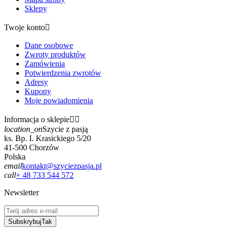
Sklepy
Twoje konto

Dane osobowe
Zwroty produktów
Zamówienia
Potwierdzenia zwrotów
Adresy
Kupony
Moje powiadomienia
Informacja o sklepie


location_on
Szycie z pasją
ks. Bp. I. Krasickiego 5/20
41-500 Chorzów
Polska
email
kontakt@szyciezpasja.pl
call
+ 48 733 544 572
Newsletter
Subskrybuj
Tak