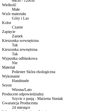
64cm - 120cm
Wielkość
Małe
Wzór materiału
Góry i Las
Kolor
Czarne
Zapięcie
Zamek
Kieszonka wewnętrzna
Tak
Kieszonka zewnętrzna
Tak
Wypustka odblaskowa
Nie
Materiał
Poliester Skóra ekologiczna
Wykonanie
Handmade
Sezon
Wiosna/Lato
Producent odpowiedzialny
Szycie z pasją - Marzena Stasiak
Gwarancja Producenta
24 miesiące