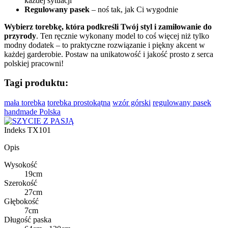
każdej sytuacji
Regulowany pasek
– noś tak, jak Ci wygodnie
Wybierz torebkę, która podkreśli Twój styl i zamiłowanie do
przyrody
. Ten ręcznie wykonany model to coś więcej niż tylko
modny dodatek – to praktyczne rozwiązanie i piękny akcent w
każdej garderobie. Postaw na unikatowość i jakość prosto z serca
polskiej pracowni!
Tagi produktu:
mała torebka
torebka prostokątna
wzór górski
regulowany pasek
handmade Polska
Indeks
TX101
Opis
Wysokość
19cm
Szerokość
27cm
Głębokość
7cm
Długość paska