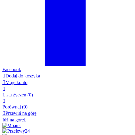
Facebook

Dodaj do koszyka

Moje konto

Lista życzeń
(0)

Porównaj (
0
)

Przewiń na górę
Idź na górę
