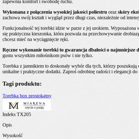
zapewnia komfort i swobodę ruchu.
Wykonana z połączenia wysokiej jakości poliestru
oraz
skóry eko
zachowa swój kształt i wygląd przez długi czas, niezależnie od inte
Funkcjonalność tej torebki idzie w parze z jej urokiem. Wyposażona
się praktyczna kieszonka, która pozwala na przechowywanie drobiazgó
chcesz mieć na wyciągnięcie ręki.
Ręczne wykonanie torebki to gwarancja dbałości o najmniejsze d
gustu wszystkim miłośnikom psów i nie tylko.
Torebka z jamnikiem to doskonały wybór dla tych, którzy poszukują or
unikalne i praktyczne dodatki. Zaproś odrobinę radości i elegancji do 
Tagi produktu:
Torebka box prostokątny
Indeks
TX205
Opis
Wysokość