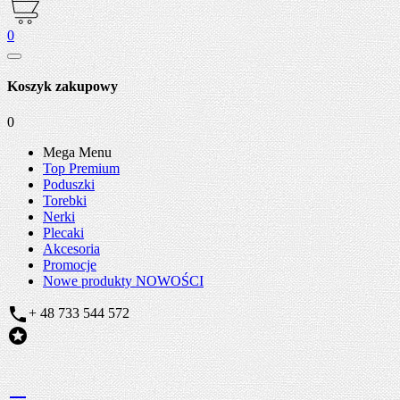
0
Koszyk zakupowy
0
Mega Menu
Top Premium
Poduszki
Torebki
Nerki
Plecaki
Akcesoria
Promocje
Nowe produkty
NOWOŚCI

+ 48 733 544 572
