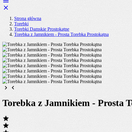


Strona główna
Torebki
Torebki Damskie Prostokątne
Torebka z Jamnikiem - Prosta Torebka Prostokątna
keyboard_arrow_right
keyboard_arrow_left
Torebka z Jamnikiem - Prosta 

