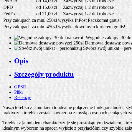
Pocztex
od 14,00 zł
Zazwyczaj 1-3 dni robocze
DPD
od 15,00 zł
Zazwyczaj 1-2 dni robocze
FedEx
od 21,00 zł
Zazwyczaj 1-2 dni robocze
Przy zakupach za min. 250zł wysyłka InPost Paczkomat gratis!
Przy zakupach za min. 450zł wysyłka dowolnym kurierem gratis!
Wygodne zakupy: 30 dni
Darmowa dostawa: powy
Stwórz swój unikat – pers
Opis
Szczegóły produktu
GPSR
Pliki
Recenzje
Nasza torebka z jamnikiem to idealne połączenie funkcjonalności, sty
praktyczna torebka została stworzona z myślą o osobach ceniących z
Torebka z jamnikiem charakteryzuje się prostokątnym kształtem, któ
idealnym wyborem na spacer, wyjście z przyjaciółmi czy szybkie za