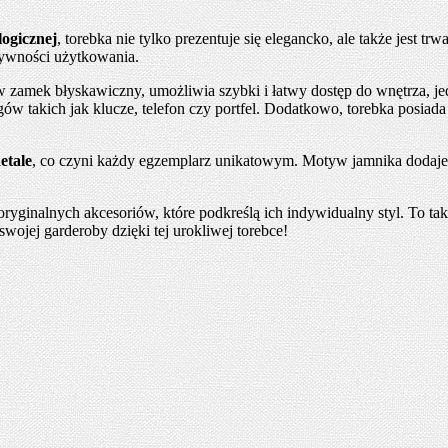
logicznej
, torebka nie tylko prezentuje się elegancko, ale także jest tr
nsywności użytkowania.
 w zamek błyskawiczny, umożliwia szybki i łatwy dostęp do wnętrza, j
w takich jak klucze, telefon czy portfel. Dodatkowo, torebka posiada 
etale
, co czyni każdy egzemplarz unikatowym. Motyw jamnika dodaje j
yginalnych akcesoriów, które podkreślą ich indywidualny styl. To takż
swojej garderoby dzięki tej urokliwej torebce!