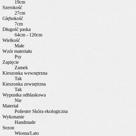
19cm
Szerokość
27cm
Głębokość
7cm
Długość paska
64cm - 120cm
Wielkość
Małe
Wzór materiału
Psy
Zapięcie
Zamek
Kieszonka wewnętrzna
Tak
Kieszonka zewnętrzna
Tak
Wypustka odblaskowa
Nie
Materiał
Poliester Skóra ekologiczna
Wykonanie
Handmade
Sezon
Wiosna/Lato