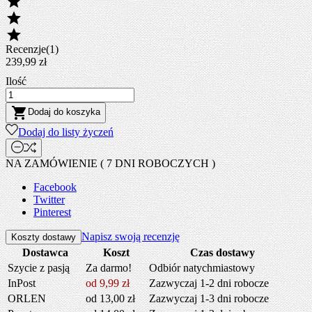



Recenzje(1)
239,99 zł
Ilość

Dodaj do koszyka
Dodaj do listy życzeń
NA ZAMÓWIENIE ( 7 DNI ROBOCZYCH )
Facebook
Twitter
Pinterest
Napisz swoją recenzję
Koszty dostawy
Dostawca
Koszt
Czas dostawy
Szycie z pasją
Za darmo!
Odbiór natychmiastowy
InPost
od 9,99 zł
Zazwyczaj 1-2 dni robocze
ORLEN
od 13,00 zł
Zazwyczaj 1-3 dni robocze