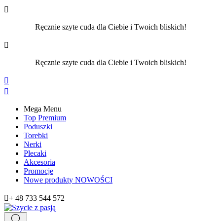

Ręcznie szyte cuda dla Ciebie i Twoich bliskich!

Ręcznie szyte cuda dla Ciebie i Twoich bliskich!


Mega Menu
Top Premium
Poduszki
Torebki
Nerki
Plecaki
Akcesoria
Promocje
Nowe produkty
NOWOŚCI

+ 48 733 544 572