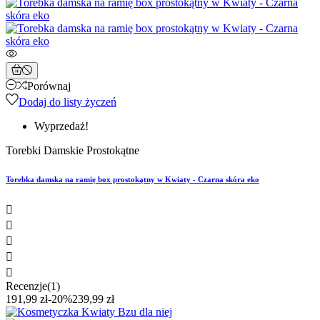
Porównaj
Dodaj do listy życzeń
Wyprzedaż!
Torebki Damskie Prostokątne
Torebka damska na ramię box prostokątny w Kwiaty - Czarna skóra eko





Recenzje(1)
191,99 zł
-20%
239,99 zł