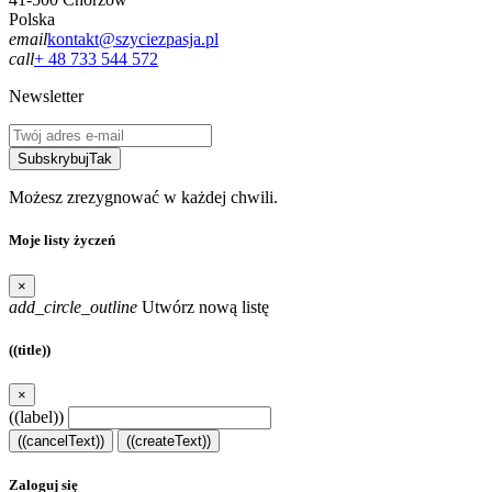
Polska
email
kontakt@szyciezpasja.pl
call
+ 48 733 544 572
Newsletter
Subskrybuj
Tak
Możesz zrezygnować w każdej chwili.
Moje listy życzeń
×
add_circle_outline
Utwórz nową listę
((title))
×
((label))
((cancelText))
((createText))
Zaloguj się