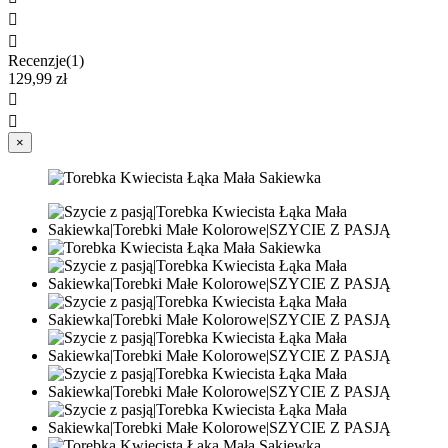


Recenzje(1)
129,99 zł


×