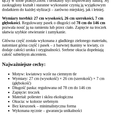
łączy w sobie praktyczność i delikatny styl inspirowany naturą. Jej
zaokrąglony kształt i staranne wykonanie czynią ją wyjątkowym
dodatkiem do każdej stylizacji – zarówno miejskiej, jak i letniej.
Wymiary torebki: 27 cm wysokości, 26 cm szerokości, 7 cm
głębokości
. Regulowany pasek o długości od
78 cm do 146 cm
pozwala nosić ją na ramieniu lub przez ciało. Zapięcie na troczek
ułatwia szybkie otwieranie i zamykanie.
Główna część została wykonana z gładkiego zielonego materiału,
natomiast górna część i pasek – z barwnej tkaniny w kwiaty, co
dodaje całości uroku i oryginalności. Srebrne okucia dopełniają
całość subtelnym akcentem.
Najważniejsze cechy:
Motyw: kwiatowy wzór na ciemnym tle
Wymiary: 27 cm (wysokość) × 26 cm (szerokość) × 7 cm
(głębokość)
Długość paska: regulowana od 78 cm do 146 cm
Zapięcie: troczek
Materiał: poliester i skóra ekologiczna
Okucia: w kolorze srebrnym
Bez kieszonek – minimalistyczna forma
Wykonana ręcznie – gwarancja unikalności