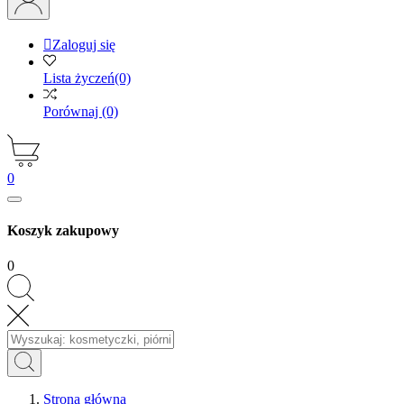

Zaloguj się
Lista życzeń
(0)
Porównaj
(0)
0
Koszyk zakupowy
0
Strona główna