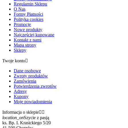
Regulamin Sklepu
O Nas
Formy Płatności
Polityka cookies
Promocje
Nowe produkty
Najczęściej kupowane
Kontakt z nami
Mapa strony
Sklepy
Twoje konto

Dane osobowe
Zwroty produktów
Zamówienia
Potwierdzenia zwrotów
Adresy
Kupony
Moje powiadomienia
Informacja o sklepie


location_on
Szycie z pasją
ks. Bp. I. Krasickiego 5/20
41-500 Chorzów