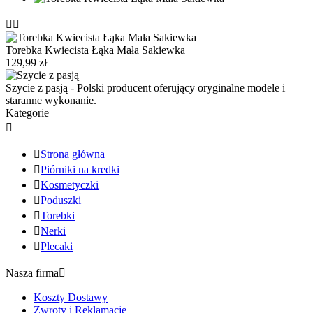


Torebka Kwiecista Łąka Mała Sakiewka
129,99 zł
Szycie z pasją - Polski producent oferujący oryginalne modele i
staranne wykonanie.
Kategorie


Strona główna

Piórniki na kredki

Kosmetyczki

Poduszki

Torebki

Nerki

Plecaki
Nasza firma

Koszty Dostawy
Zwroty i Reklamacje