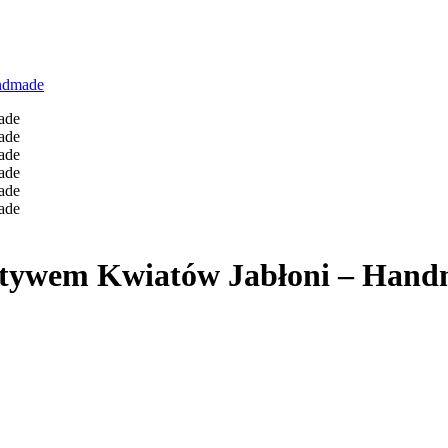
ndmade
otywem Kwiatów Jabłoni – Han