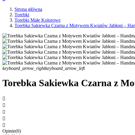
Strona główna
Torebki
Torebki Małe Kolorowe
Torebka Sakiewka Czarna z Motywem Kwiatów Jabłoni – Ha
keyboard_arrow_right
keyboard_arrow_left
Torebka Sakiewka Czarna z M





Opinie(0)