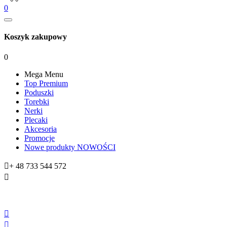
0
Koszyk zakupowy
0
Mega Menu
Top Premium
Poduszki
Torebki
Nerki
Plecaki
Akcesoria
Promocje
Nowe produkty
NOWOŚCI

+ 48 733 544 572


