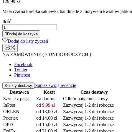
129,99 zł
Mała czarna torebka sakiewka handmade z motywem kwiatów jabłoni
Ilość

Dodaj do koszyka
Dodaj do listy życzeń
NA ZAMÓWIENIE ( 7 DNI ROBOCZYCH )
Facebook
Twitter
Pinterest
Napisz swoją recenzję
Koszty dostawy
Dostawca
Koszt
Czas dostawy
Szycie z pasją
Za darmo!
Odbiór natychmiastowy
InPost
od 9,99 zł
Zazwyczaj 1-2 dni robocze
ORLEN
od 13,00 zł
Zazwyczaj 1-3 dni robocze
Pocztex
od 14,00 zł
Zazwyczaj 1-3 dni robocze
DPD
od 15,00 zł
Zazwyczaj 1-2 dni robocze
FedEx
od 21,00 zł
Zazwyczaj 1-2 dni robocze