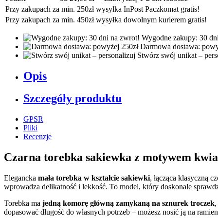
Przy zakupach za min. 250zł wysyłka InPost Paczkomat gratis!
Przy zakupach za min. 450zł wysyłka dowolnym kurierem gratis!
Wygodne zakupy: 30 dni
Darmowa dostawa: powy
Stwórz swój unikat – pers
Opis
Szczegóły produktu
GPSR
Pliki
Recenzje
Czarna torebka sakiewka z motywem kwia
Elegancka
mała torebka w kształcie sakiewki
, łącząca klasyczną 
wprowadza delikatność i lekkość. To model, który doskonale sprawdzi
Torebka ma
jedną komorę główną zamykaną na sznurek troczek
,
dopasować długość do własnych potrzeb – możesz nosić ją na ramieni