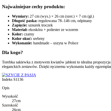
Najważniejsze cechy produktu:
Wymiary:
27 cm (wys.) × 26 cm (szer.) × 7 cm (gł.)
Długość paska:
regulowana 78–146 cm, odpinany
Zapięcie:
sznurek troczek
Materiał:
ekoskóra + poliester ze wzorem
Kolor:
czarny
Kolor okuć:
srebrny
Wykonanie:
handmade – uszyta w Polsce
Dla kogo?
Torebka sakiewka z motywem kwiatów jabłoni to idealna propozycja d
eleganckich zestawów. Dzięki ręcznemu wykonaniu każdy egzemplarz 
Indeks
S1136
Opis
Wysokość
27cm
Szerokość
26cm