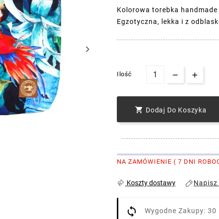
Kolorowa torebka handmade 
Egzotyczna, lekka i z odbla
keyboard_arrow_right
Ilość

Dodaj Do Koszyka
NA ZAMÓWIENIE ( 7 DNI ROBO
Napisz
Koszty dostawy
Wygodne Zakupy: 30 