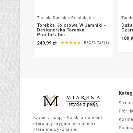
Torebki Damskie Prostokątne
Toreb
Torebka Kolorowa W Jamniki -
Duża
Designerska Torebka
Czar
Prostokątna
189,9
249,99 zł





RECENZJE(1)
Kateg
Stron
Piórnik
Szycie z pasją - Polski producent
Kosme
oferujący oryginalne modele i
Podus
staranne wykonanie.