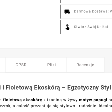
Darmowa Dostawa: P
Stwórz Swój Unikat –
GPSR
Pliki
Recenzje
i Fioletową Ekoskórą – Egzotyczny St
ca
fioletową ekoskórę
z tkaniną w żywy
motyw papugi
po
zrok, a całość prezentuje się stylowo i radośnie. Idealna