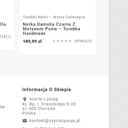
Torebki Nerki – Wzory Zwierzęce
Torebki Mał
Dla
Nerka Damska Czarna Z
Torebka Sa
Motywem Psów – Torebka
Motywem L
Handmade
Handmade
ZJE(1)
189,99 zł





129,99 zł
OPINIE(0)
Informacja O Sklepie
Szycie z pasją
location_on
ks. Bp. I. Krasickiego 5/20
tów
41-500 Chorzów
Polska
kontakt@szyciezpasja.pl
email