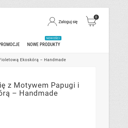
0
Zaloguj się
NOWOŚCI
PROMOCJE
NOWE PRODUKTY
 Fioletową Ekoskórą – Handmade
ę z Motywem Papugi i
kórą – Handmade