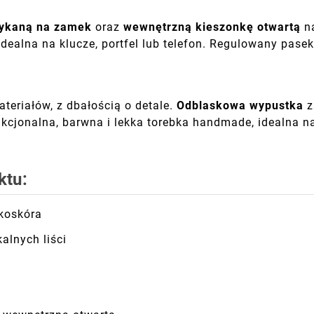
ykaną na zamek
oraz
wewnętrzną kieszonkę otwartą
na
 idealna na klucze, portfel lub telefon. Regulowany pas
teriałów, z dbałością o detale.
Odblaskowa wypustka
z
cjonalna, barwna i lekka torebka handmade, idealna na
ktu:
ekoskóra
alnych liści