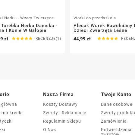
ki Nerki – Wzory Zwierzęce
Worki do przedszkola
 Torebka Nerka Damska -
Plecak Worek Bawełniany 
na I Konie W Galopie
Dzieci Zwierzęta Leśne
9 zł





44,99 zł





RECENZJE(1)
RECEN
orie
Nasza Firma
Twoje Konto
a główna
Koszty Dostawy
Dane osobowe
i na kredki
Zwroty i Reklamacje
Zwroty produk
tyczki
Regulamin Sklepu
Zamówienia
zki
O Nas
Potwierdzenia
zwrotów