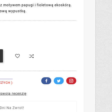
z motywem papugi i fioletową ekoskórą.
skową wypustką.
CZYCH )
 swoją recenzję
Dni Na Zwrot!