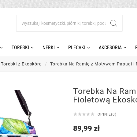
TOREBKI
NERKI
PLECAKI
AKCESORIA
Torebki z Ekoskórą
Torebka Na Ramię z Motywem Papugi i
Torebka Na Rami
Fioletową Ekos





OPINIE(0)
89,99 zł