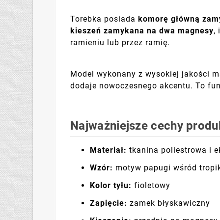
Torebka posiada
komorę główną zam
kieszeń zamykana na dwa magnesy
,
ramieniu lub przez ramię.
Model wykonany z wysokiej jakości ma
dodaje nowoczesnego akcentu. To funk
Najważniejsze cechy produ
Materiał:
tkanina poliestrowa i 
Wzór:
motyw papugi wśród tropik
Kolor tyłu:
fioletowy
Zapięcie:
zamek błyskawiczny