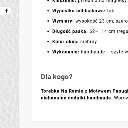
Kieszenie:
przednia na magnesy,
Wypustka odblaskowa:
tak
Wymiary:
wysokość 23 cm, szero
Długość paska:
62–114 cm (reg
Kolor okuć:
srebrny
Wykonanie:
handmade – szyte w
Dla kogo?
Torebka Na Ramię z Motywem Papugi 
niebanalne dodatki handmade
. Wprow