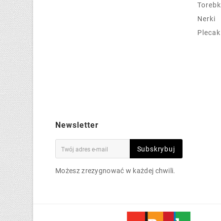
Torebk
Nerki
Plecak
Newsletter
Subskrybuj
Możesz zrezygnować w każdej chwili.