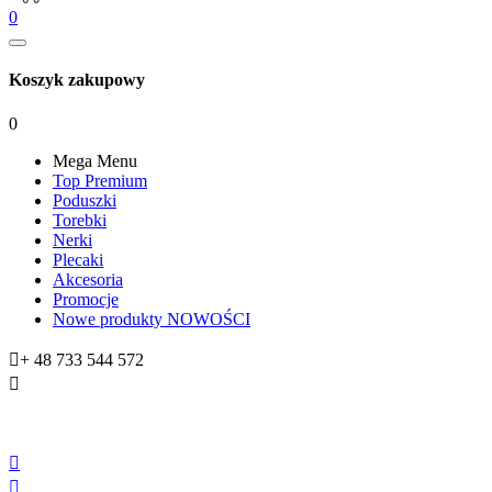
0
Koszyk zakupowy
0
Mega Menu
Top Premium
Poduszki
Torebki
Nerki
Plecaki
Akcesoria
Promocje
Nowe produkty
NOWOŚCI

+ 48 733 544 572


