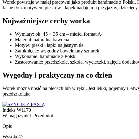
Worek powstaje w małej pracowni jako produkt handmade z Polski. Ka
Jasne tło z motywem piesków i łapek nadaje mu przyjazny, dziecięcy 
Najważniejsze cechy worka
Wymiary: ok. 45 × 35 cm – mieści format A4
Materiał: naturalna bawełna
Motyw: pieski i łapki na jasnym tle
Zamknięcie: wygodny bawełniany sznurek
Wykonanie: handmade z Polski
Zastosowanie: przedszkole, szkoła, wycieczki, zajęcia dodatk
Wygodny i praktyczny na co dzień
Worek można nosić na plecach lub w ręku. Jest lekki, pojemny i łat
przedszkolaka.
Indeks
W1170
W magazynie
1 Przedmiot
Opis
Wysokość