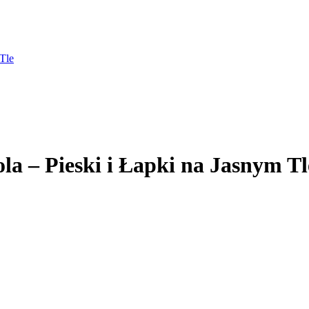
Tle
a – Pieski i Łapki na Jasnym Tl