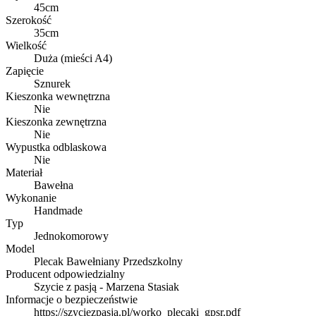
45cm
Szerokość
35cm
Wielkość
Duża (mieści A4)
Zapięcie
Sznurek
Kieszonka wewnętrzna
Nie
Kieszonka zewnętrzna
Nie
Wypustka odblaskowa
Nie
Materiał
Bawełna
Wykonanie
Handmade
Typ
Jednokomorowy
Model
Plecak Bawełniany Przedszkolny
Producent odpowiedzialny
Szycie z pasją - Marzena Stasiak
Informacje o bezpieczeństwie
https://szyciezpasja.pl/worko_plecaki_gpsr.pdf