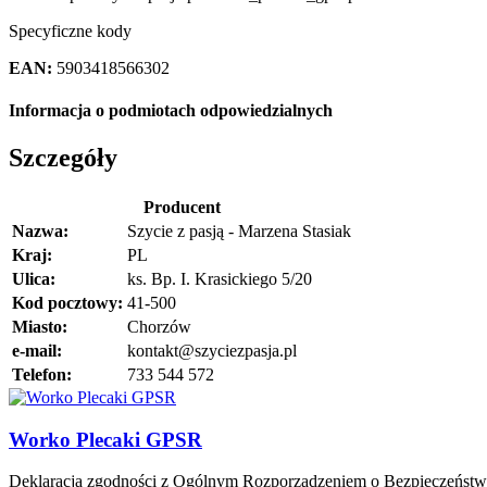
Specyficzne kody
EAN:
5903418566302
Informacja o podmiotach odpowiedzialnych
Szczegóły
Producent
Nazwa:
Szycie z pasją - Marzena Stasiak
Kraj:
PL
Ulica:
ks. Bp. I. Krasickiego 5/20
Kod pocztowy:
41-500
Miasto:
Chorzów
e-mail:
kontakt@szyciezpasja.pl
Telefon:
733 544 572
Worko Plecaki GPSR
Deklaracja zgodności z Ogólnym Rozporządzeniem o Bezpieczeńst