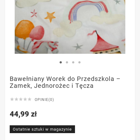
Bawełniany Worek do Przedszkola –
Zamek, Jednorożec i Tęcza





OPINIE(0)
44,99 zł
Ostatnie sztuki w magazynie