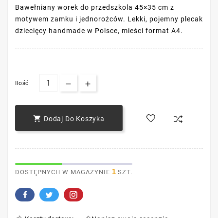
Bawełniany worek do przedszkola 45×35 cm z
motywem zamku i jednorożców. Lekki, pojemny plecak
dziecięcy handmade w Polsce, mieści format A4.
Ilość

Dodaj Do Koszyka
1
DOSTĘPNYCH W MAGAZYNIE
SZT.