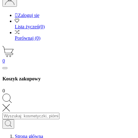

Zaloguj się
Lista życzeń
(0)
Porównaj
(0)
0
Koszyk zakupowy
0
Strona główna