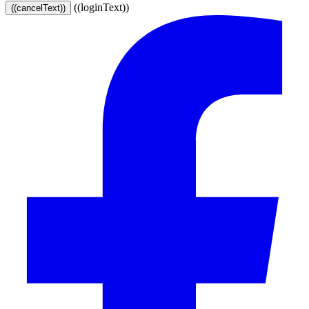
((loginText))
((cancelText))