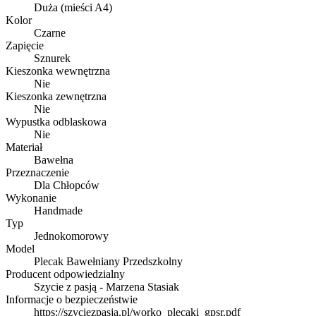
Duża (mieści A4)
Kolor
Czarne
Zapięcie
Sznurek
Kieszonka wewnętrzna
Nie
Kieszonka zewnętrzna
Nie
Wypustka odblaskowa
Nie
Materiał
Bawełna
Przeznaczenie
Dla Chłopców
Wykonanie
Handmade
Typ
Jednokomorowy
Model
Plecak Bawełniany Przedszkolny
Producent odpowiedzialny
Szycie z pasją - Marzena Stasiak
Informacje o bezpieczeństwie
https://szyciezpasja.pl/worko_plecaki_gpsr.pdf