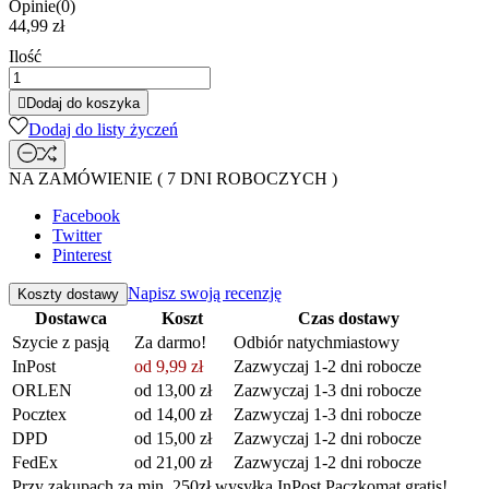
Opinie(0)
44,99 zł
Ilość

Dodaj do koszyka
Dodaj do listy życzeń
NA ZAMÓWIENIE ( 7 DNI ROBOCZYCH )
Facebook
Twitter
Pinterest
Napisz swoją recenzję
Koszty dostawy
Dostawca
Koszt
Czas dostawy
Szycie z pasją
Za darmo!
Odbiór natychmiastowy
InPost
od 9,99 zł
Zazwyczaj 1-2 dni robocze
ORLEN
od 13,00 zł
Zazwyczaj 1-3 dni robocze
Pocztex
od 14,00 zł
Zazwyczaj 1-3 dni robocze
DPD
od 15,00 zł
Zazwyczaj 1-2 dni robocze
FedEx
od 21,00 zł
Zazwyczaj 1-2 dni robocze
Przy zakupach za min. 250zł wysyłka InPost Paczkomat gratis!