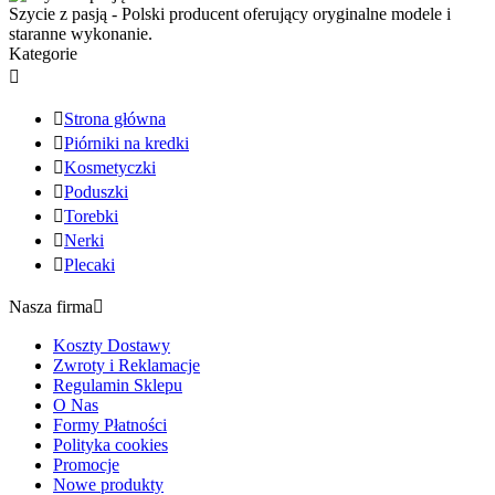
Szycie z pasją - Polski producent oferujący oryginalne modele i
staranne wykonanie.
Kategorie


Strona główna

Piórniki na kredki

Kosmetyczki

Poduszki

Torebki

Nerki

Plecaki
Nasza firma

Koszty Dostawy
Zwroty i Reklamacje
Regulamin Sklepu
O Nas
Formy Płatności
Polityka cookies
Promocje
Nowe produkty