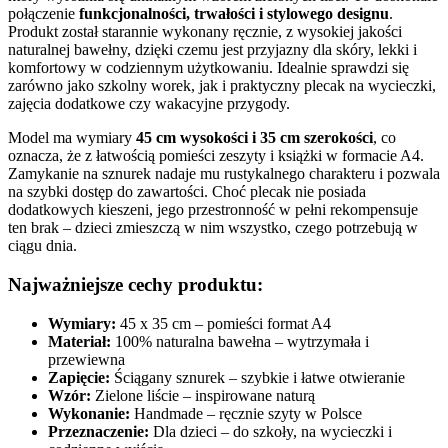
połączenie
funkcjonalności, trwałości i stylowego designu
.
Produkt został starannie wykonany ręcznie, z wysokiej jakości
naturalnej bawełny, dzięki czemu jest przyjazny dla skóry, lekki i
komfortowy w codziennym użytkowaniu. Idealnie sprawdzi się
zarówno jako szkolny worek, jak i praktyczny plecak na wycieczki,
zajęcia dodatkowe czy wakacyjne przygody.
Model ma wymiary
45 cm wysokości i 35 cm szerokości
, co
oznacza, że z łatwością pomieści zeszyty i książki w formacie A4.
Zamykanie na sznurek nadaje mu rustykalnego charakteru i pozwala
na szybki dostęp do zawartości. Choć plecak nie posiada
dodatkowych kieszeni, jego przestronność w pełni rekompensuje
ten brak – dzieci zmieszczą w nim wszystko, czego potrzebują w
ciągu dnia.
Najważniejsze cechy produktu:
Wymiary:
45 x 35 cm – pomieści format A4
Materiał:
100% naturalna bawełna – wytrzymała i
przewiewna
Zapięcie:
Ściągany sznurek – szybkie i łatwe otwieranie
Wzór:
Zielone liście – inspirowane naturą
Wykonanie:
Handmade – ręcznie szyty w Polsce
Przeznaczenie:
Dla dzieci – do szkoły, na wycieczki i