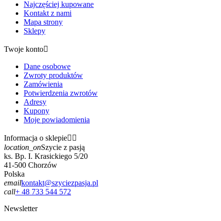
Najczęściej kupowane
Kontakt z nami
Mapa strony
Sklepy
Twoje konto

Dane osobowe
Zwroty produktów
Zamówienia
Potwierdzenia zwrotów
Adresy
Kupony
Moje powiadomienia
Informacja o sklepie


location_on
Szycie z pasją
ks. Bp. I. Krasickiego 5/20
41-500 Chorzów
Polska
email
kontakt@szyciezpasja.pl
call
+ 48 733 544 572
Newsletter