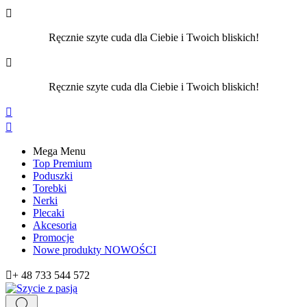

Ręcznie szyte cuda dla Ciebie i Twoich bliskich!

Ręcznie szyte cuda dla Ciebie i Twoich bliskich!


Mega Menu
Top Premium
Poduszki
Torebki
Nerki
Plecaki
Akcesoria
Promocje
Nowe produkty
NOWOŚCI

+ 48 733 544 572