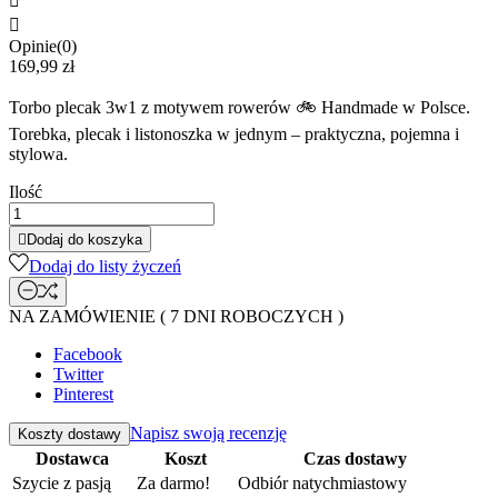


Opinie(0)
169,99 zł
Torbo plecak 3w1 z motywem rowerów 🚲 Handmade w Polsce.
Torebka, plecak i listonoszka w jednym – praktyczna, pojemna i
stylowa.
Ilość

Dodaj do koszyka
Dodaj do listy życzeń
NA ZAMÓWIENIE ( 7 DNI ROBOCZYCH )
Facebook
Twitter
Pinterest
Napisz swoją recenzję
Koszty dostawy
Dostawca
Koszt
Czas dostawy
Szycie z pasją
Za darmo!
Odbiór natychmiastowy