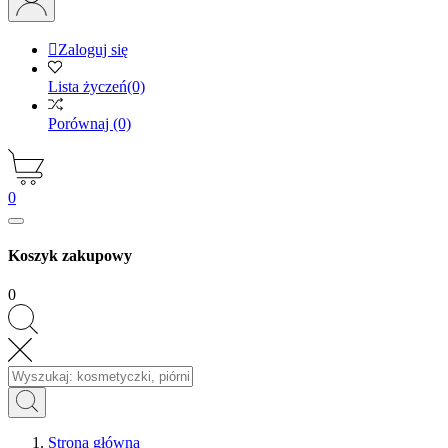

Zaloguj się
Lista życzeń
(0)
Porównaj
(0)
0
Koszyk zakupowy
0
Strona główna