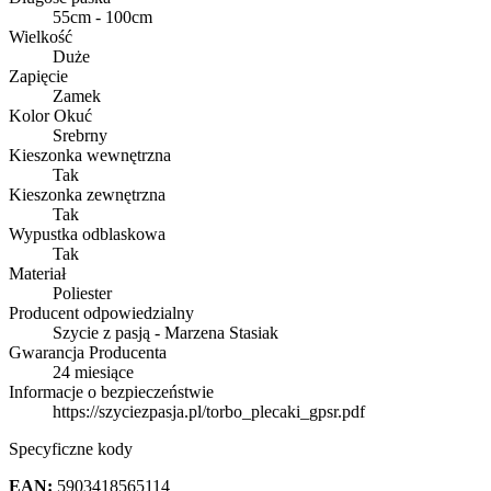
55cm - 100cm
Wielkość
Duże
Zapięcie
Zamek
Kolor Okuć
Srebrny
Kieszonka wewnętrzna
Tak
Kieszonka zewnętrzna
Tak
Wypustka odblaskowa
Tak
Materiał
Poliester
Producent odpowiedzialny
Szycie z pasją - Marzena Stasiak
Gwarancja Producenta
24 miesiące
Informacje o bezpieczeństwie
https://szyciezpasja.pl/torbo_plecaki_gpsr.pdf
Specyficzne kody
EAN:
5903418565114