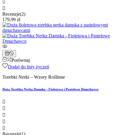


Recenzje(2)
179,99 zł
Porównaj
Dodaj do listy życzeń
Torebki Nerki – Wzory Roślinne
Duża Torebka Nerka Damska - Fioletowa i Pastelowe Dmuchawce





Recenzje(1)