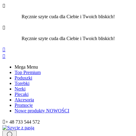

Ręcznie szyte cuda dla Ciebie i Twoich bliskich!

Ręcznie szyte cuda dla Ciebie i Twoich bliskich!


Mega Menu
Top Premium
Poduszki
Torebki
Nerki
Plecaki
Akcesoria
Promocje
Nowe produkty
NOWOŚCI

+ 48 733 544 572