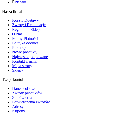

Plecaki
Nasza firma

Koszty Dostawy
Zwroty i Reklamacje
Regulamin Sklepu
O Nas
Formy Płatności
Polityka cookies
Promocje
Nowe produkty
Najczęściej kupowane
Kontakt z nami
Mapa strony
Sklepy
Twoje konto

Dane osobowe
Zwroty produktów
Zamówienia
Potwierdzenia zwrotów
Adresy
Kupony