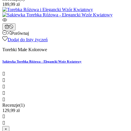
189,99 zł
Porównaj
Dodaj do listy życzeń
Torebki Małe Kolorowe
Sakiewka Torebka Różowa - Elegancki Wzór Kwiatowy





Recenzje(1)
129,99 zł


×