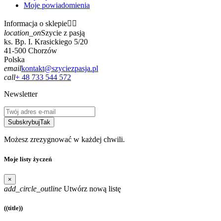
Moje powiadomienia
Informacja o sklepie


location_on
Szycie z pasją
ks. Bp. I. Krasickiego 5/20
41-500 Chorzów
Polska
email
kontakt@szyciezpasja.pl
call
+ 48 733 544 572
Newsletter
Subskrybuj
Tak
Możesz zrezygnować w każdej chwili.
Moje listy życzeń
×
add_circle_outline
Utwórz nową listę
((title))