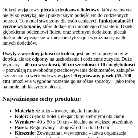
Odkryj wyjątkowy
plecak sztruksowy fioletowy
, który zachwyca
nie tylko estetyką, ale i praktycznym podejściem do codziennych
potrzeb. To model stworzony dla osób ceniących
funkcjonalność i
ręczne wykonanie
, które dodaje mu unikalnego charakteru. Dzięki
głębokiemu odcieniowi fioletu oraz srebrnym dodatkom, plecak
doskonale wpisuje się w miejskie stylizacje i wyróżnia się na tle
innych dodatków.
Uszyty z wysokiej jakości sztruksu
, jest nie tylko przyjemny w
dotyku, ale też odporny na uszkodzenia i codzienne zużycie. Duże
wymiary –
40 cm wysokości, 50 cm szerokości i 10 cm głębokości
– pozwalają na swobodne przechowywanie dokumentów, zakupów
czy rzeczy na weekendowy wyjazd.
Regulowany pasek (55–100
cm)
umożliwia wygodne noszenie go na różne sposoby – jako torbę
na ramię lub klasyczny plecak.
Najważniejsze cechy produktu:
Materiał:
Sztruks – trwały, miękki i modny
Kolor:
Głęboki fiolet z eleganckimi srebrnymi okuciami
Wymiary:
40 x 50 x 10 cm – idealne na większe przedmioty
Pasek:
Regulowany – długość od 55 do 100 cm
Kieszenie:
Zewnętrzna i wewnętrzna – łatwa organizacja