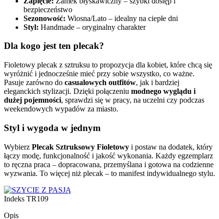
Zapięcie:
Zamek błyskawiczny – szybki dostęp i
bezpieczeństwo
Sezonowość:
Wiosna/Lato – idealny na ciepłe dni
Styl:
Handmade – oryginalny charakter
Dla kogo jest ten plecak?
Fioletowy plecak z sztruksu to propozycja dla kobiet, które chcą się
wyróżnić i jednocześnie mieć przy sobie wszystko, co ważne.
Pasuje zarówno do
casualowych outfitów
, jak i bardziej
eleganckich stylizacji. Dzięki połączeniu
modnego wyglądu i
dużej pojemności
, sprawdzi się w pracy, na uczelni czy podczas
weekendowych wypadów za miasto.
Styl i wygoda w jednym
Wybierz
Plecak Sztruksowy Fioletowy
i postaw na dodatek, który
łączy modę, funkcjonalność i jakość wykonania. Każdy egzemplarz
to ręczna praca – dopracowana, przemyślana i gotowa na codzienne
wyzwania. To więcej niż plecak – to manifest indywidualnego stylu.
Indeks
TR109
Opis