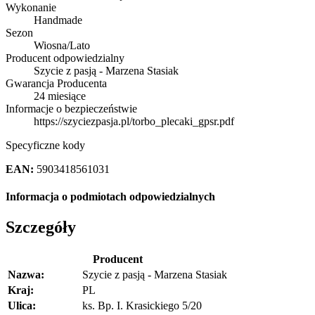
Wykonanie
Handmade
Sezon
Wiosna/Lato
Producent odpowiedzialny
Szycie z pasją - Marzena Stasiak
Gwarancja Producenta
24 miesiące
Informacje o bezpieczeństwie
https://szyciezpasja.pl/torbo_plecaki_gpsr.pdf
Specyficzne kody
EAN:
5903418561031
Informacja o podmiotach odpowiedzialnych
Szczegóły
Producent
Nazwa:
Szycie z pasją - Marzena Stasiak
Kraj:
PL
Ulica:
ks. Bp. I. Krasickiego 5/20