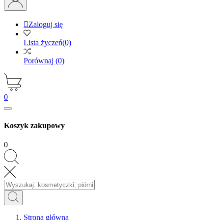

Zaloguj się
Lista życzeń
(0)
Porównaj
(0)
0
Koszyk zakupowy
0
Strona główna