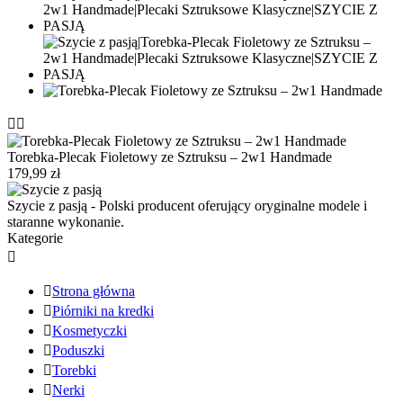


Torebka-Plecak Fioletowy ze Sztruksu – 2w1 Handmade
179,99 zł
Szycie z pasją - Polski producent oferujący oryginalne modele i
staranne wykonanie.
Kategorie


Strona główna

Piórniki na kredki

Kosmetyczki

Poduszki

Torebki

Nerki