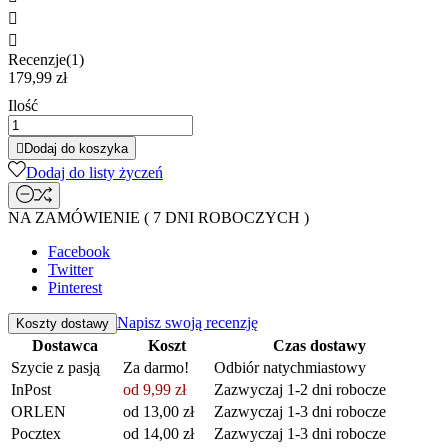


Recenzje(1)
179,99 zł
Ilość

Dodaj do koszyka
Dodaj do listy życzeń
NA ZAMÓWIENIE ( 7 DNI ROBOCZYCH )
Facebook
Twitter
Pinterest
Napisz swoją recenzję
Koszty dostawy
Dostawca
Koszt
Czas dostawy
Szycie z pasją
Za darmo!
Odbiór natychmiastowy
InPost
od 9,99 zł
Zazwyczaj 1-2 dni robocze
ORLEN
od 13,00 zł
Zazwyczaj 1-3 dni robocze
Pocztex
od 14,00 zł
Zazwyczaj 1-3 dni robocze