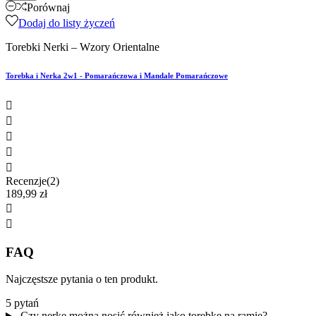
Porównaj
Dodaj do listy życzeń
Torebki Nerki – Wzory Orientalne
Torebka i Nerka 2w1 - Pomarańczowa i Mandale Pomarańczowe





Recenzje(2)
189,99 zł


FAQ
Najczęstsze pytania o ten produkt.
5 pytań
Czy nerkę można nosić również jako torebkę na ramię?