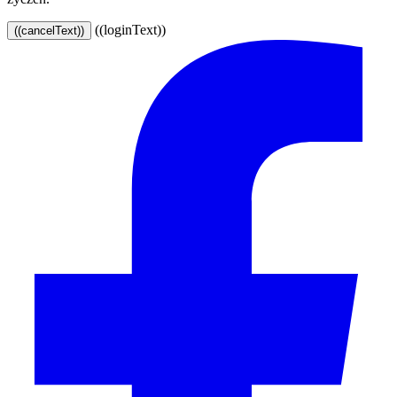
((loginText))
((cancelText))