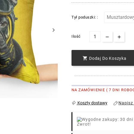
Tył poduszki: :
keyboard_arrow_right
Ilość

Dodaj Do Koszyka
NA ZAMÓWIENIE ( 7 DNI ROBO
Napisz
Koszty dostawy
Zwrot!