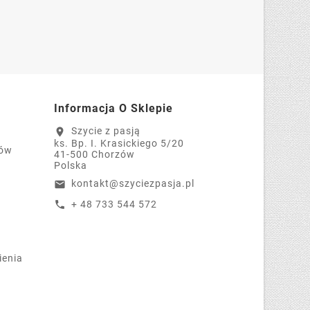
Informacja O Sklepie
Szycie z pasją
location_on
ks. Bp. I. Krasickiego 5/20
tów
41-500 Chorzów
Polska
kontakt@szyciezpasja.pl
email
+ 48 733 544 572
call
ienia