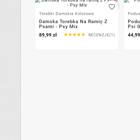
favorite_border
Torebki Damskie Kolorowe
Podus
Damska Torebka Na Ramię Z
Podu
Psami - Psy Mix
Psi 
89,99 zł





44,99
RECENZJE(1)