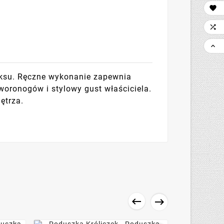



laksu. Ręczne wykonanie zapewnia
woronogów i stylowy gust właściciela.
ętrza.

