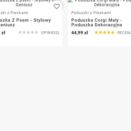
favorite_border
zki z Pieskami
Poduszki z Pieskami
szka Z Psem - Stylowy
Poduszka Corgi Mały -
Geniusz
Poduszka Dekoracyjna
 zł





44,99 zł





OPINIE(0)
RECEN