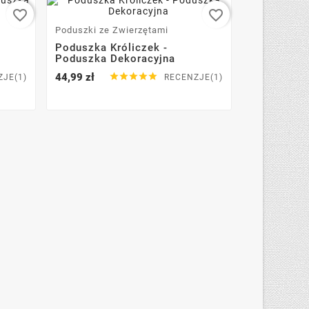
favorite_border
favorite_border
Poduszki ze Zwierzętami
Poduszka Króliczek -
Poduszka Dekoracyjna
44,99 zł





ZJE(1)
RECENZJE(1)
Plecaki Dam
Torbo Plec
Wodoodpor
169,99 zł