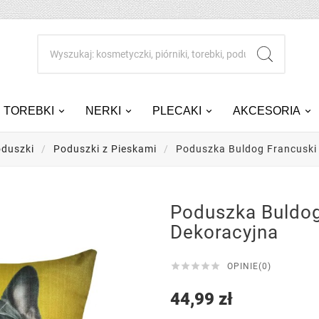
TOREBKI
NERKI
PLECAKI
AKCESORIA
duszki
Poduszki z Pieskami
Poduszka Buldog Francuski
Poduszka Buldog
Dekoracyjna





OPINIE(0)
44,99 zł