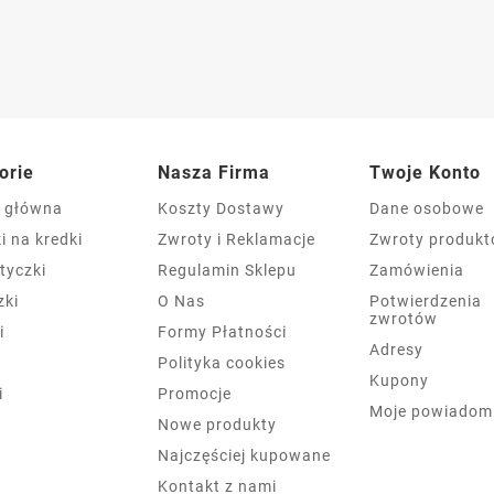
orie
Nasza Firma
Twoje Konto
a główna
Koszty Dostawy
Dane osobowe
i na kredki
Zwroty i Reklamacje
Zwroty produk
tyczki
Regulamin Sklepu
Zamówienia
zki
O Nas
Potwierdzenia
zwrotów
i
Formy Płatności
Adresy
Polityka cookies
Kupony
i
Promocje
Moje powiadom
Nowe produkty
Najczęściej kupowane
Kontakt z nami