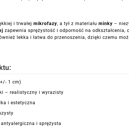
kkiej i trwałej
mikrofazy
, a tył z materiału
minky
– niez
ej
zapewnia sprężystość i odporność na odkształcenia, c
ównież lekka i łatwa do przenoszenia, dzięki czemu moż
ktu:
 +/- 1 cm)
i – realistyczny i wyrazisty
ka i estetyczna
szysty
antyalergiczna i sprężysta