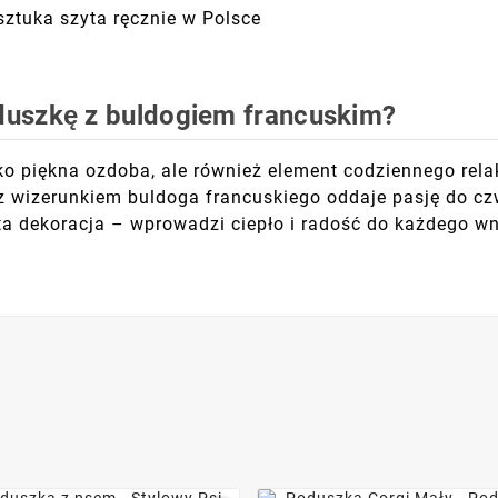
tuka szyta ręcznie w Polsce
duszkę z buldogiem francuskim?
lko piękna ozdoba, ale również element codziennego re
 z wizerunkiem buldoga francuskiego oddaje pasję do cz
ta dekoracja – wprowadzi ciepło i radość do każdego wn